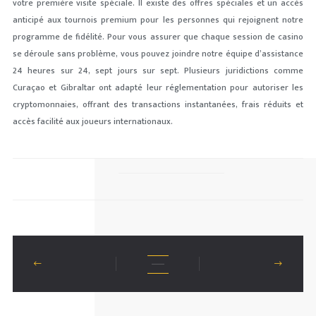
votre première visite spéciale. Il existe des offres spéciales et un accès
anticipé aux tournois premium pour les personnes qui rejoignent notre
programme de fidélité. Pour vous assurer que chaque session de casino
se déroule sans problème, vous pouvez joindre notre équipe d’assistance
24 heures sur 24, sept jours sur sept. Plusieurs juridictions comme
Curaçao et Gibraltar ont adapté leur réglementation pour autoriser les
cryptomonnaies, offrant des transactions instantanées, frais réduits et
accès facilité aux joueurs internationaux.