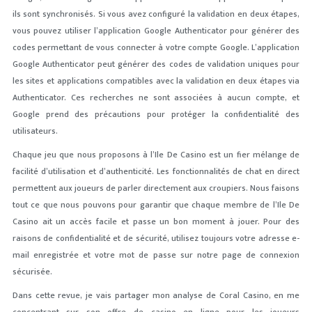
ils sont synchronisés. Si vous avez configuré la validation en deux étapes,
vous pouvez utiliser l’application Google Authenticator pour générer des
codes permettant de vous connecter à votre compte Google. L’application
Google Authenticator peut générer des codes de validation uniques pour
les sites et applications compatibles avec la validation en deux étapes via
Authenticator. Ces recherches ne sont associées à aucun compte, et
Google prend des précautions pour protéger la confidentialité des
utilisateurs.
Chaque jeu que nous proposons à l’Ile De Casino est un fier mélange de
facilité d’utilisation et d’authenticité. Les fonctionnalités de chat en direct
permettent aux joueurs de parler directement aux croupiers. Nous faisons
tout ce que nous pouvons pour garantir que chaque membre de l’Ile De
Casino ait un accès facile et passe un bon moment à jouer. Pour des
raisons de confidentialité et de sécurité, utilisez toujours votre adresse e-
mail enregistrée et votre mot de passe sur notre page de connexion
sécurisée.
Dans cette revue, je vais partager mon analyse de Coral Casino, en me