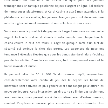
concentrant sur son offre de casino en ligne pour les joueurs
francophones. En tant que passionné de jeux d’argent en ligne, j’ai exploré
de nombreuses plateformes, et Coral Casino a attiré mon attention. Si la
plateforme est accessible, les joueurs français pourront découvrir une
interface généralement conviviale et une sélection de jeux variée.
Vous avez ainsi la possibilité de gagner de l’argent réel sans risquer votre
argent. Au lieu de déduire des fonds de votre compte pour chaque tour, le
casino couvre le coût des tours. Il s’agit en quelque sorte d’un filet de
sécurité qui atténue le choc des pertes. Les exigences de mise ont
tendance à être plus élevées que pour les bonus standard, alors n’oubliez
pas de les vérifier. Dans le cas contraire, tout manquement rendrait le
bonus invalide et inutile.
Ils peuvent aller de 50 à 500 % du premier dépôt, augmentant
considérablement votre capital de jeu dès le départ. Les bonus de
bienvenue sont souvent les plus généreux et sont conçus pour attirer les
nouveaux joueurs. Cette interaction en direct ne se limite pas seulement
aux croupiers, mais permet aussi de socialiser avec d’autres joueurs,
rendant l’expérience encore plus immersive et enrichissante. Les