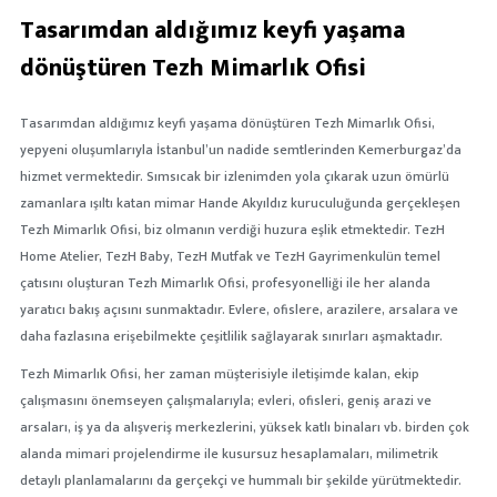
Tasarımdan aldığımız keyfi yaşama
dönüştüren Tezh Mimarlık Ofisi
Tasarımdan aldığımız keyfi yaşama dönüştüren Tezh Mimarlık Ofisi,
yepyeni oluşumlarıyla İstanbul’un nadide semtlerinden Kemerburgaz’da
hizmet vermektedir. Sımsıcak bir izlenimden yola çıkarak uzun ömürlü
zamanlara ışıltı katan mimar Hande Akyıldız kuruculuğunda gerçekleşen
Tezh Mimarlık Ofisi, biz olmanın verdiği huzura eşlik etmektedir. TezH
Home Atelier, TezH Baby, TezH Mutfak ve TezH Gayrimenkulün temel
çatısını oluşturan Tezh Mimarlık Ofisi, profesyonelliği ile her alanda
yaratıcı bakış açısını sunmaktadır. Evlere, ofislere, arazilere, arsalara ve
daha fazlasına erişebilmekte çeşitlilik sağlayarak sınırları aşmaktadır.
Tezh Mimarlık Ofisi, her zaman müşterisiyle iletişimde kalan, ekip
çalışmasını önemseyen çalışmalarıyla; evleri, ofisleri, geniş arazi ve
arsaları, iş ya da alışveriş merkezlerini, yüksek katlı binaları vb. birden çok
alanda mimari projelendirme ile kusursuz hesaplamaları, milimetrik
detaylı planlamalarını da gerçekçi ve hummalı bir şekilde yürütmektedir.