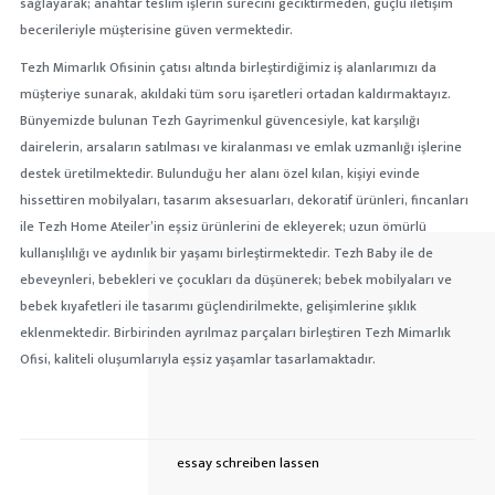
sağlayarak; anahtar teslim işlerin sürecini geciktirmeden, güçlü iletişim
becerileriyle müşterisine güven vermektedir.
Tezh Mimarlık Ofisinin çatısı altında birleştirdiğimiz iş alanlarımızı da
müşteriye sunarak, akıldaki tüm soru işaretleri ortadan kaldırmaktayız.
Bünyemizde bulunan Tezh Gayrimenkul güvencesiyle, kat karşılığı
dairelerin, arsaların satılması ve kiralanması ve emlak uzmanlığı işlerine
destek üretilmektedir. Bulunduğu her alanı özel kılan, kişiyi evinde
hissettiren mobilyaları, tasarım aksesuarları, dekoratif ürünleri, fincanları
ile Tezh Home Ateiler’in eşsiz ürünlerini de ekleyerek; uzun ömürlü
kullanışlılığı ve aydınlık bir yaşamı birleştirmektedir. Tezh Baby ile de
ebeveynleri, bebekleri ve çocukları da düşünerek; bebek mobilyaları ve
bebek kıyafetleri ile tasarımı güçlendirilmekte, gelişimlerine şıklık
eklenmektedir. Birbirinden ayrılmaz parçaları birleştiren Tezh Mimarlık
Ofisi, kaliteli oluşumlarıyla eşsiz yaşamlar tasarlamaktadır.
essay schreiben lassen