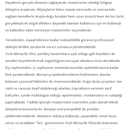
Hayallerin gerçek olmasını sağlayarak, müşterisinin istediği bölgeyi
detaylıca araştıran, ihtiyaçlarını bilen; inşaat sürecinde ve sonrasında
sağlam temellerle oluşturduğu binaları hem uzun ömürlü hem de her türlü
gerçekleşecek doğal afetlere dayanıklı alanları kullanıcısı için en kullanışlı
ve kaliteden ödün vermeyen malzemeler seçmektedir.
Temelinden, inşaat bitimine kadar müteahhitlik görevini profesyonel
ekibiyle birlikte yürüterek süreci uzmanca yönetmektedir.
Tezh Mimarlık Ofisi, yenilikçi tasarımlara açık olduğu gibi klasikleri de
yeniden biçimlendirerek özgünlüğünü koruyan alanlara imza atmaktadır.
Dış cephesinden, iç cephesine; mantolamasından aydınlatmasına kadar
fark yaratmaktadır. Mimari projelendirmelerini belirlerken; alanda
bulunan çevresel faktörleri de önemsemektedir. Doğa dostu projeleri, her
canlı ve cansızın keyif alabileceği alanları; toprakların verimini zarif
bahçeler, içinde mutluluğun olduğu apartmanlar, rezidanslara ev sahipliği
yapmaktadır. Tadilat işleriyle müşterisinin üzerinden yükü alarak teknik
detaylarla bezenmiş bir dünyayı özel perspektifi ile yeniden
şekillendirmektedir. Alanların oldukça kullanışlı, yaşanabilir, ömür boyu
süren ve aradıkları “biz” güvencesini Tezh Mimarlık Ofisinde bulmasını