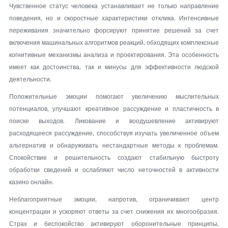
Чувственное статус человека устанавливает не только направление
поведения, но и скоростные характеристики отклика. Интенсивные
переживания значительно форсируют принятие решений за счет
включения машинальных алгоритмов реакций, обходящих комплексные
когнитивные механизмы анализа и проектирования. Эта особенность
имеет как достоинства, так и минусы для эффективности людской
деятельности.
Положительные эмоции помогают увеличению мыслительных
потенциалов, улучшают креативное рассуждение и пластичность в
поиске выходов. Ликование и воодушевление активируют
расходящееся рассуждение, способствуя изучать увеличенное объем
альтернатив и обнаруживать нестандартные методы к проблемам.
Спокойствие и решительность создают стабильную быстроту
обработки сведений и ослабляют число неточностей в активности
казино онлайн.
Неблагоприятные эмоции, напротив, ограничивают центр
концентрации и ускоряют ответы за счет снижения их многообразия.
Страх и беспокойство активируют оборонительные принципы,