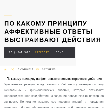
ПО КАКОМУ ПРИНЦИПУ
АФФЕКТИВНЫЕ ОТВЕТЫ
ВЫСТРАИВАЮТ ДЕЙСТВИЯ
25 ŞUBAT 2026
CATEGORY :
GENEL
0 COMMENT
107 VIEWS
По какому принципу аффективные ответы выстраивают действия
Чувственные реакции представляют собой многоуровневую систему
ментальных и физиологических явлений, которые оказывают
непосредственное воздействие на создание поведенческих паттернов
личности. Понимание законов соотношения эмоций и поведения
позволяет более эффективно управлять собственные реакции и