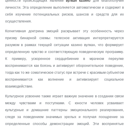
ценности происходящих явлений
вулкан казино
для благополучия
личности. Эта определение выполняется автоматически и содержит в
себя изучение потенциальных рисков, шансов и средств для их
осуществления.
Когнитивная доктрина эмоций раскрывает эту особенность через
призму бинарной схемы: телесное активация интерпретируется
разумом в рамках текущей ситуации казино вулкан, что формирует
определенную чувство и соответствующую поведенческую программу.
К примеру, ускоренное сердцебиение в мрачном переулке
воспринимается как боязнь и активирует оборонительное поведение,
тогда как то же соматическое статус при встрече с красивым субъектом
воспринимается как волнение и активизирует социальное
взаимодействие.
Культурное усвоение также играет важную значение в создании связи
между чувствами и поступками. С юности человек усваивает
культурные и домашние паттерны эмоционального реагирования,
следя за поведением значимых зрелых и получая поощрение за
определенные способы демонстрации эмоций. Эти воспринятые