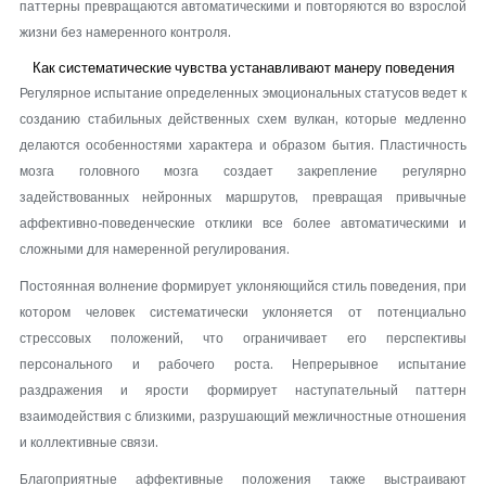
паттерны превращаются автоматическими и повторяются во взрослой
жизни без намеренного контроля.
Как систематические чувства устанавливают манеру поведения
Регулярное испытание определенных эмоциональных статусов ведет к
созданию стабильных действенных схем вулкан, которые медленно
делаются особенностями характера и образом бытия. Пластичность
мозга головного мозга создает закрепление регулярно
задействованных нейронных маршрутов, превращая привычные
аффективно-поведенческие отклики все более автоматическими и
сложными для намеренной регулирования.
Постоянная волнение формирует уклоняющийся стиль поведения, при
котором человек систематически уклоняется от потенциально
стрессовых положений, что ограничивает его перспективы
персонального и рабочего роста. Непрерывное испытание
раздражения и ярости формирует наступательный паттерн
взаимодействия с близкими, разрушающий межличностные отношения
и коллективные связи.
Благоприятные аффективные положения также выстраивают