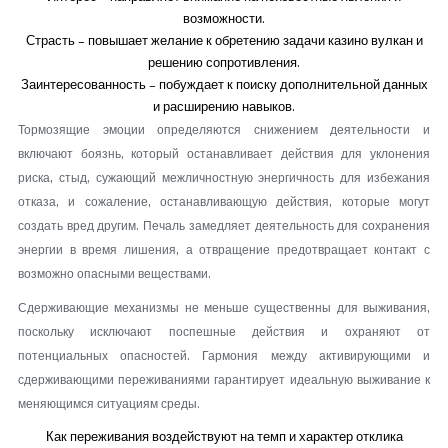
возможности.
Страсть – повышает желание к обретению задачи казино вулкан и
решению сопротивления.
Заинтересованность – побуждает к поиску дополнительной данных
и расширению навыков.
Тормозящие эмоции определяются снижением деятельности и
включают боязнь, который останавливает действия для уклонения
риска, стыд, сужающий межличностную энергичность для избежания
отказа, и сожаление, останавливающую действия, которые могут
создать вред другим. Печаль замедляет деятельность для сохранения
энергии в время лишения, а отвращение предотвращает контакт с
возможно опасными веществами.
Сдерживающие механизмы не меньше существенны для выживания,
поскольку исключают поспешные действия и охраняют от
потенциальных опасностей. Гармония между активирующими и
сдерживающими переживаниями гарантирует идеальную выживание к
меняющимся ситуациям среды.
Как переживания воздействуют на темп и характер отклика