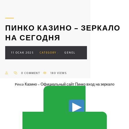
ПИНКО КАЗИНО – ЗЕРКАЛО
НА СЕГОДНЯ
11 OCAK 2025
CATEGORY :
GENEL
0 COMMENT
180 VIEWS
Pinco Казино – Официальный сайт Пинко вход на зеркало