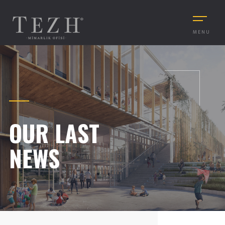
MENU
OUR LAST
NEWS