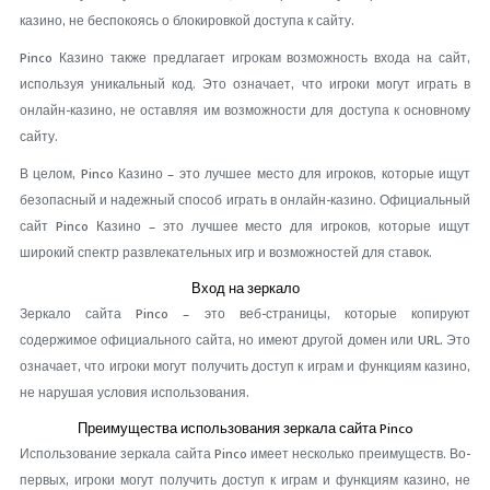
казино, не беспокоясь о блокировкой доступа к сайту.
Pinco Казино также предлагает игрокам возможность входа на сайт,
используя уникальный код. Это означает, что игроки могут играть в
онлайн-казино, не оставляя им возможности для доступа к основному
сайту.
В целом, Pinco Казино – это лучшее место для игроков, которые ищут
безопасный и надежный способ играть в онлайн-казино. Официальный
сайт Pinco Казино – это лучшее место для игроков, которые ищут
широкий спектр развлекательных игр и возможностей для ставок.
Вход на зеркало
Зеркало сайта Pinco – это веб-страницы, которые копируют
содержимое официального сайта, но имеют другой домен или URL. Это
означает, что игроки могут получить доступ к играм и функциям казино,
не нарушая условия использования.
Преимущества использования зеркала сайта Pinco
Использование зеркала сайта Pinco имеет несколько преимуществ. Во-
первых, игроки могут получить доступ к играм и функциям казино, не