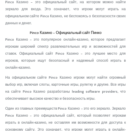
Pinco Казино – это официальный сайт, на котором можно найти
зеркало для входа. Это означает, что игроки могут играть на
официальном сайте Pinco Казино, не беспокоясь о безопасности своих
данных и денег.
Pinco Казино – Официальный сайт Пинко
Pinco Казино – это популярное онлайн-казино, которое предлагает
игрокам широкий спектр развлекательных игр и возможностей для
ставок. Официальный сайт Pinco Казино – это лучшее место для
игроков, которые ищут безопасный и надежный способ играть в
онлайн-казино.
На официальном сайте Pinco Казино игроки могут найти огромный
выбор игр, включая слоты, карточные игры, рулетку и другие. Все игры
на сайте Pinco Казино разработаны leading software providers, что
обеспечивает высокое качество и безопасность игры.
Один из главных преимуществ Pinco Казино – это его зеркало. Зеркало
Pinco Казино – это официальный сайт, который позволяет игрокам
играть в онлайн-казино, не оставляя им возможности для доступа к
основному сайту. Это означает, что игроки могут играть в онлайн-