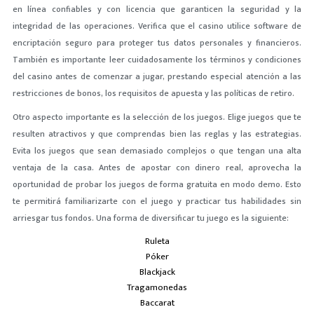
en línea confiables y con licencia que garanticen la seguridad y la
integridad de las operaciones. Verifica que el casino utilice software de
encriptación seguro para proteger tus datos personales y financieros.
También es importante leer cuidadosamente los términos y condiciones
del casino antes de comenzar a jugar, prestando especial atención a las
restricciones de bonos, los requisitos de apuesta y las políticas de retiro.
Otro aspecto importante es la selección de los juegos. Elige juegos que te
resulten atractivos y que comprendas bien las reglas y las estrategias.
Evita los juegos que sean demasiado complejos o que tengan una alta
ventaja de la casa. Antes de apostar con dinero real, aprovecha la
oportunidad de probar los juegos de forma gratuita en modo demo. Esto
te permitirá familiarizarte con el juego y practicar tus habilidades sin
arriesgar tus fondos. Una forma de diversificar tu juego es la siguiente:
Ruleta
Póker
Blackjack
Tragamonedas
Baccarat