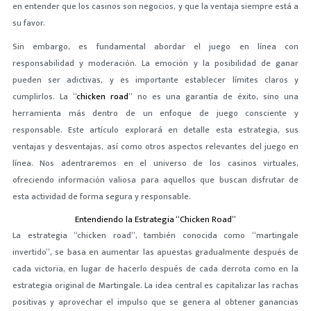
en entender que los casinos son negocios, y que la ventaja siempre está a
su favor.
Sin embargo, es fundamental abordar el juego en línea con
responsabilidad y moderación. La emoción y la posibilidad de ganar
pueden ser adictivas, y es importante establecer límites claros y
cumplirlos. La “
chicken road
” no es una garantía de éxito, sino una
herramienta más dentro de un enfoque de juego consciente y
responsable. Este artículo explorará en detalle esta estrategia, sus
ventajas y desventajas, así como otros aspectos relevantes del juego en
línea. Nos adentraremos en el universo de los casinos virtuales,
ofreciendo información valiosa para aquellos que buscan disfrutar de
esta actividad de forma segura y responsable.
Entendiendo la Estrategia “Chicken Road”
La estrategia “chicken road”, también conocida como “martingale
invertido”, se basa en aumentar las apuestas gradualmente después de
cada victoria, en lugar de hacerlo después de cada derrota como en la
estrategia original de Martingale. La idea central es capitalizar las rachas
positivas y aprovechar el impulso que se genera al obtener ganancias