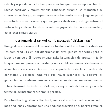
estrategia puede ser efectiva para aquellos que buscan aprovechar las
rachas positivas y maximizar sus ganancias durante los momentos de
suerte. Sin embargo, es importante recordar que la suerte juega un papel
importante en los casinos y que ninguna estrategia puede garantizar el
éxito a largo plazo. La clave reside en jugar de forma responsable y
establecer límites claros.
Gestionando el Bankroll con la Estrategia “Chicken Road”
Una gestión adecuada del bankroll es fundamental al utilizar la estrategia
“chicken road”. Es crucial determinar un presupuesto específico para el
juego y ceñirse a él rigurosamente. Evita la tentación de apostar más de
lo que puedes permitirte perder y nunca utilices fondos destinados a
otros fines esenciales. Además, es importante establecer límites de
ganancias y pérdidas. Una vez que hayas alcanzado tu objetivo de
ganancias, es prudente detenerse y retirar los fondos. Del mismo modo,
si has alcanzado tu límite de pérdidas, es importante detenerse y evitar la
tentación de intentar recuperar lo perdido.
Para facilitar la gestión del bankroll, puedes dividir tus fondos en unidades
más pequeñas y apostar solo una pequeña fracción de tu bankroll total en