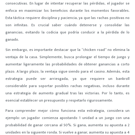
consecutivas. En lugar de intentar recuperar las pérdidas, el jugador se
enfoca en maximizar los beneficios durante los momentos favorables.
Esta táctica requiere disciplina y paciencia, ya que las rachas positivas no
son infinitas. Es crucial saber cuándo detenerse y consolidar las
ganancias, evitando la codicia que podría conducir a la pérdida de lo
ganado.
Sin embargo, es importante destacar que la “chicken road” no elimina la
ventaja de la casa. Simplemente, busca prolongar el tiempo de juego y
aumentar ligeramente las probabilidades de obtener ganancias a corto
plazo. A largo plazo, la ventaja sigue siendo para el casino. Además, esta
estrategia puede ser arriesgada, ya que requiere un bankroll
considerable para soportar posibles rachas negativas, incluso durante
una estrategia de aumento gradual tras las victorias. Por lo tanto, es
esencial establecer un presupuesto y respetarlo rigurosamente.
Para comprender mejor cómo funciona esta estrategia, considera un
ejemplo: un jugador comienza apostando 1 unidad a un juego con una
probabilidad de ganar cercana al 50%. Si gana, aumenta su apuesta a 2
unidades en la siguiente ronda. Si vuelve a ganar, aumenta su apuesta a 4