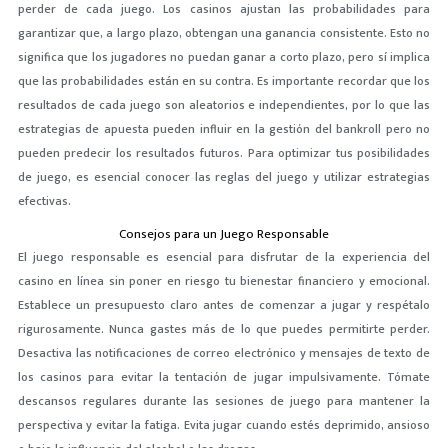
perder de cada juego. Los casinos ajustan las probabilidades para
garantizar que, a largo plazo, obtengan una ganancia consistente. Esto no
significa que los jugadores no puedan ganar a corto plazo, pero sí implica
que las probabilidades están en su contra. Es importante recordar que los
resultados de cada juego son aleatorios e independientes, por lo que las
estrategias de apuesta pueden influir en la gestión del bankroll pero no
pueden predecir los resultados futuros. Para optimizar tus posibilidades
de juego, es esencial conocer las reglas del juego y utilizar estrategias
efectivas.
Consejos para un Juego Responsable
El juego responsable es esencial para disfrutar de la experiencia del
casino en línea sin poner en riesgo tu bienestar financiero y emocional.
Establece un presupuesto claro antes de comenzar a jugar y respétalo
rigurosamente. Nunca gastes más de lo que puedes permitirte perder.
Desactiva las notificaciones de correo electrónico y mensajes de texto de
los casinos para evitar la tentación de jugar impulsivamente. Tómate
descansos regulares durante las sesiones de juego para mantener la
perspectiva y evitar la fatiga. Evita jugar cuando estés deprimido, ansioso