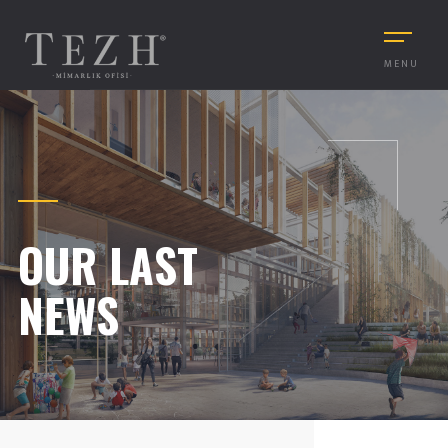
MENU
OUR LAST
NEWS