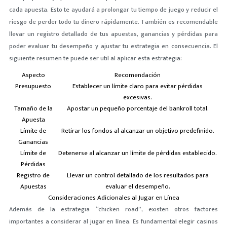
cada apuesta. Esto te ayudará a prolongar tu tiempo de juego y reducir el
riesgo de perder todo tu dinero rápidamente. También es recomendable
llevar un registro detallado de tus apuestas, ganancias y pérdidas para
poder evaluar tu desempeño y ajustar tu estrategia en consecuencia. El
siguiente resumen te puede ser util al aplicar esta estrategia:
Aspecto
Recomendación
Presupuesto
Establecer un límite claro para evitar pérdidas
excesivas.
Tamaño de la
Apostar un pequeño porcentaje del bankroll total.
Apuesta
Límite de
Retirar los fondos al alcanzar un objetivo predefinido.
Ganancias
Límite de
Detenerse al alcanzar un límite de pérdidas establecido.
Pérdidas
Registro de
Llevar un control detallado de los resultados para
Apuestas
evaluar el desempeño.
Consideraciones Adicionales al Jugar en Línea
Además de la estrategia “chicken road”, existen otros factores
importantes a considerar al jugar en línea. Es fundamental elegir casinos