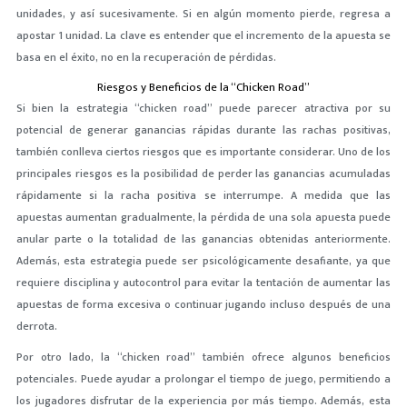
unidades, y así sucesivamente. Si en algún momento pierde, regresa a
apostar 1 unidad. La clave es entender que el incremento de la apuesta se
basa en el éxito, no en la recuperación de pérdidas.
Riesgos y Beneficios de la “Chicken Road”
Si bien la estrategia “chicken road” puede parecer atractiva por su
potencial de generar ganancias rápidas durante las rachas positivas,
también conlleva ciertos riesgos que es importante considerar. Uno de los
principales riesgos es la posibilidad de perder las ganancias acumuladas
rápidamente si la racha positiva se interrumpe. A medida que las
apuestas aumentan gradualmente, la pérdida de una sola apuesta puede
anular parte o la totalidad de las ganancias obtenidas anteriormente.
Además, esta estrategia puede ser psicológicamente desafiante, ya que
requiere disciplina y autocontrol para evitar la tentación de aumentar las
apuestas de forma excesiva o continuar jugando incluso después de una
derrota.
Por otro lado, la “chicken road” también ofrece algunos beneficios
potenciales. Puede ayudar a prolongar el tiempo de juego, permitiendo a
los jugadores disfrutar de la experiencia por más tiempo. Además, esta