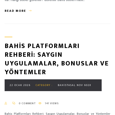
var: Hangi siteler güvenilir? Güvenilir bahis siteleri nasıl..
READ MORE
BAHIS PLATFORMLARI
REHBERI: SAYGIN
UYGULAMALAR, BONUSLAR VE
YÖNTEMLER
22 OCAK 2026
CATEGORY :
BAHISTASAL NOV 6028
0 COMMENT
141 VIEWS
Bahis Platformları Rehberi: Saygın Uygulamalar, Bonuslar ve Yöntemler