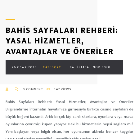
BAHIS SAYFALARI REHBERI:
YASAL HIZMETLER,
AVANTAJLAR VE ÖNERILER
26 OCAK 2026
CATEGORY :
BAHISTASAL NOV 6028
0 COMMENT
147 VIEWS
Bahis Sayfaları Rehberi: Yasal Hizmetler, Avantajlar ve Öneriler
Bilgilendirme İnternetin hayatımıza girmesiyle birlikte casino sayfaları de
büyük beğeni kazandı. Artık birçok kişi canlı skorlara, oyunlara veya masa
oyunlarına çevrimiçi kupon yapıyor. Peki bu hizmetlerin hepsi sağlam mı?
Yeni başlayan veya bilgili olsun, her oyuncunun aklında benzer kaygılar