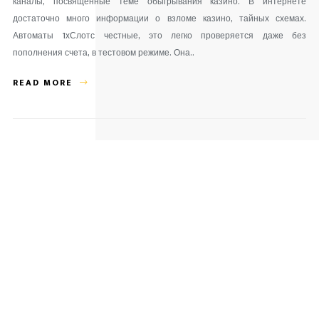
каналы, посвященные теме обыгрывания казино. В интернете
достаточно много информации о взломе казино, тайных схемах.
Автоматы 1хСлотс честные, это легко проверяется даже без
пополнения счета, в тестовом режиме. Она..
READ MORE