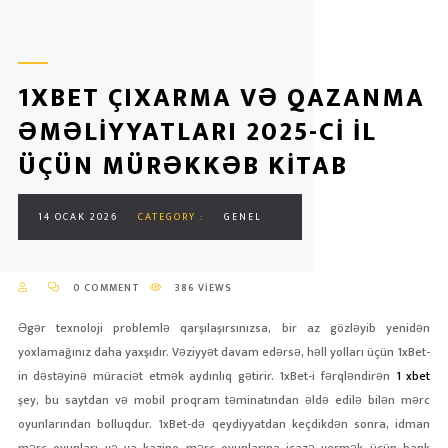
1XBET ÇIXARMA VƏ QAZANMA
ƏMƏLIYYATLARI 2025-CI IL
ÜÇÜN MÜRƏKKƏB KITAB
14 OCAK 2026
CATEGORY :
GENEL
0 COMMENT
386 VIEWS
Əgər texnoloji problemlə qarşılaşırsınızsa, bir az gözləyib yenidən
yoxlamağınız daha yaxşıdır. Vəziyyət davam edərsə, həll yolları üçün 1xBet-
in dəstəyinə müraciət etmək aydınlıq gətirir. 1xBet-i fərqləndirən
1 xbet
şey, bu saytdan və mobil proqram təminatından əldə edilə bilən mərc
oyunlarından bolluqdur.
1xBet-də qeydiyyatdan keçdikdən sonra, idman