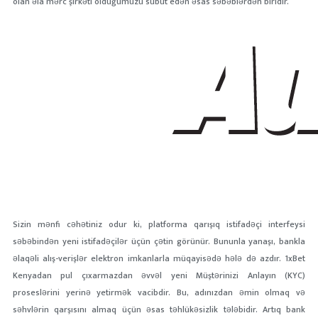
olan əla mərc şirkəti olduğumuzu sübut edən əsas səbəblərdən biridir.
Sizin mənfi cəhətiniz odur ki, platforma qarışıq istifadəçi interfeysi
səbəbindən yeni istifadəçilər üçün çətin görünür. Bununla yanaşı, bankla
əlaqəli alış-verişlər elektron imkanlarla müqayisədə hələ də azdır. 1xBet
Kenyadan pul çıxarmazdan əvvəl yeni Müştərinizi Anlayın (KYC)
proseslərini yerinə yetirmək vacibdir. Bu, adınızdan əmin olmaq və
səhvlərin qarşısını almaq üçün əsas təhlükəsizlik tələbidir. Artıq bank