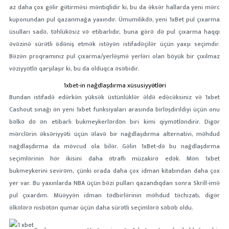
az daha çox gəlir gətirməsi məntiqlidir ki, bu da əksər hallarda yeni mərc
kuponundan pul qazanmağa yaxındır. Ümumilikdə, yeni 1xBet pul çıxarma
üsulları sadə, təhlükəsiz və etibarlıdır, buna görə də pul çıxarma haqqı
əvəzinə sürətli ödəniş etmək istəyən istifadəçilər üçün yaxşı seçimdir.
Bəzən proqramınız pul çıxarma/yerləşmə yerləri olan böyük bir çıxılmaz
vəziyyətlə qarşılaşır ki, bu da olduqca əsəbidir.
1xbet-in nağdlaşdırma xüsusiyyətləri
Bundan istifadə edərkən yüksək üstünlüklər əldə edəcəksiniz və 1xbet
Cashout sınağı ən yeni 1xbet funksiyaları arasında birləşdirildiyi üçün onu
bəlkə də ən etibarlı bukmeykerlərdən biri kimi qiymətləndirir. Digər
mərclərin əksəriyyəti üçün əlavə bir nağdlaşdırma alternativi, məhdud
nağdlaşdırma da mövcud ola bilər. Gəlin 1xBet-də bu nağdlaşdırma
seçimlərinin hər ikisini daha ətraflı müzakirə edək. Mən 1xbet
bukmeykerini sevirəm, çünki orada daha çox idman kitabından daha çox
yer var. Bu yaxınlarda NBA üçün bəzi pulları qazandıqdan sonra Skrill-imə
pul çıxardım. Müəyyən idman tədbirlərinin məhdud təchizatı, digər
ölkələrə nisbətən qumar üçün daha sürətli seçimlərə səbəb oldu.