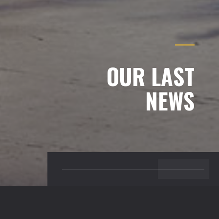
OUR LAST
NEWS
BACK TO TOP