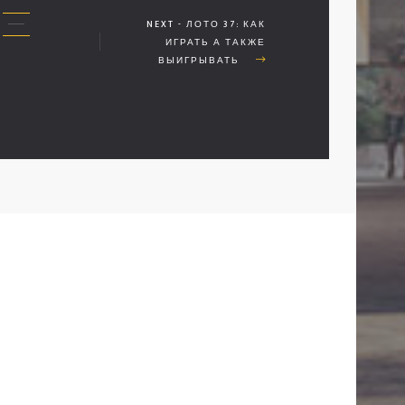
NEXT - ЛОТО 37: КАК
ИГРАТЬ А ТАКЖЕ
ВЫИГРЫВАТЬ
01
İLETİŞİM