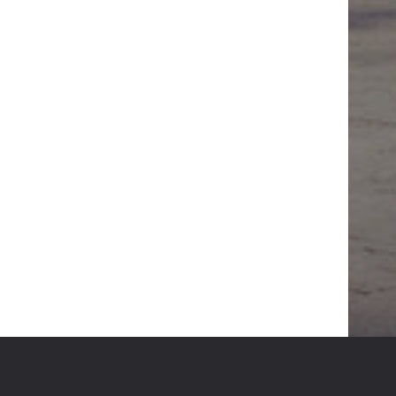
ARA:
+90 530 382 41 12
E-POSTA:
HANDEAKYILDIZ@HOTMAIL.COM
ADRES:
MITHATPAŞA MAH. KUBILAY CAD. DIŞ
KAPI NO:2/4 DAIRE:7 İSTANBUL EYÜPSULTAN /
KEMERBURGAZ
R.