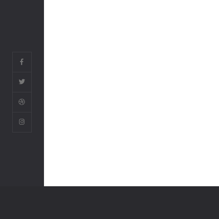
Mekanları estetik ve fonksiyonellikle buluşturuyor, her
projeye yenilikçi ve sürdürülebilir çözümler sunuyoruz.
Müşteri odaklı tasarımlarımızla yaşam alanlarına değer
katıyoruz.
� TEZH MIMARLIK 2024 / BÜTÜN HAKLARI SAKLIDI