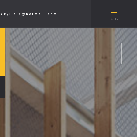
akyildiz@hotmail.com
MENU