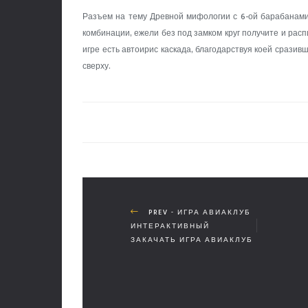
Разъем на тему Древной мифологии с 6-ой барабанами
комбинации, ежели без под замком круг получите и расп
игре есть автоирис каскада, благодарствуя коей сраз
сверху.
PREV - ИГРА АВИАКЛУБ
ИНТЕРАКТИВНЫЙ
ЗАКАЧАТЬ ИГРА АВИАКЛУБ