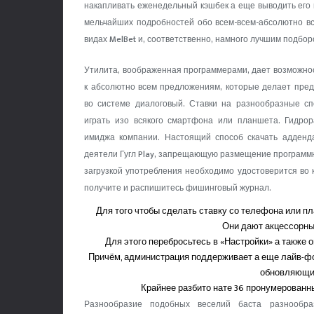
накапливать еженедельный кэшбек а еще выводить его в
мельчайших подробностей обо всем-всем-абсолютно вс
видах MelBet и, соответственно, намного лучшим подбор
Утилита, воображенная программерами, дает возможно
к абсолютно всем предложениям, которые делает пре
во системе диалоговый. Ставки на разнообразные с
играть изо всякого смартфона или планшета. Гидрор
имиджа компании. Настоящий способ скачать адденда
деятели Гугл Play, запрещающую размещение программн
загрузкой употребления необходимо удостоверится во 
получите и распишитесь фишинговый журнал.
Для того чтобы сделать ставку со телефона или п
Они дают акцессорны
Для этого перебросьтесь в «Настройки» а также 
Причём, администрация поддерживает а еще лайв-фо
обновляющи
Крайнее разбито нате 36 пронумерованны
Разнообразие подобных веселий баста разнообра