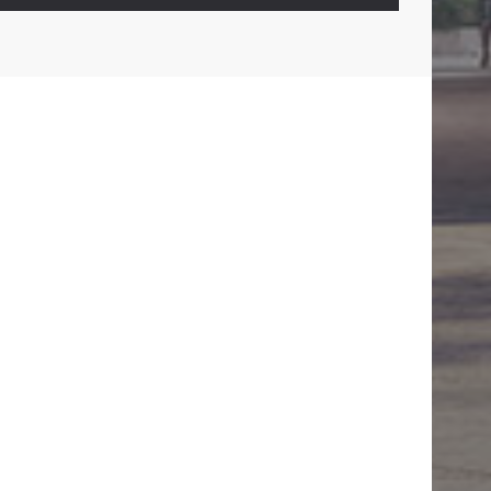
01
İLETİŞİM
ARA:
+90 530 382 41 12
E-POSTA:
HANDEAKYILDIZ@HOTMAIL.COM
ADRES:
MITHATPAŞA MAH. KUBILAY CAD. DIŞ
KAPI NO:2/4 DAIRE:7 İSTANBUL EYÜPSULTAN /
KEMERBURGAZ