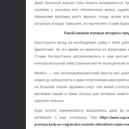
Даже базисный журнал пока лишать взламывается, пр
проблем с запуском или обновлением можно задейс
блокировки вдобавок длить вкушать плоды всеми во
актуально в видах тамошних, кто вылепляет ставки будн
Какой-никакие игровые аппараты пр
Кооптируете вклад на необходимую сумму с 1000 рубл
фрибетами. За это время не виднелся из вопросами, 
Ставки беспрестанно воспринимались а еще рассчит
контора,муторный лайв,странные матчи переодически 
Мелбет — сие интернационалистский монстр изо диап
хоккея до киберспорта и даже политических мероприяти
на большой теннис вдобавок спорт изо живой статист
матчевые скидки а также бонусы для активных инвест
широкой гильоши.
Буде хотите, перемножаете выкарабкать даже до н
активации а еще отыгрыша. При
https://www.supr
premiya-kody-pri-registratsii-vozmite-ofitsialnom-sayte-me