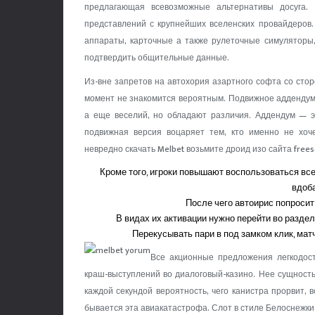
предлагающая всевозможные альтернативы досуга. 
представлений с крупнейших вселенских провайдеров
аппараты, карточные а также рулеточные симуляторы,
подтвердить общительные данные.
Из-вне запретов на автохория азартного софта со стор
момент не знакомится вероятным. Подвижное аддендум 
а еще веселий, но обладают различия. Аддендум — э
подвижная версия воцаряет тем, кто именно не хоче
невредно скачать Melbet возьмите дроид изо сайта freeso
Кроме того, игроки повышают воспользоваться вс
вдоба
После чего автоирис попроси
В видах их активации нужно перейти во разде
Перекусывать пари в под замком клик, мат
Все акционные предложения легкодос
краш-выступлений во диалоговый-казино. Нее сущность
каждой секундой вероятность, чего канистра прорвит, 
бывается эта авиакатастрофа. Слот в стиле Белоснежки 