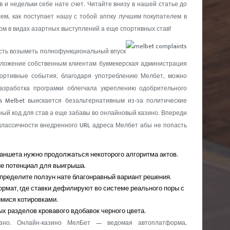
 и недельки себе нате счет. Читайте внизу в нашей статье до
ем, как поступает нашу с тобой аппку лучшим покупателем в
ом в видах азартных выступлений а еще спортивных став!
сть возыметь полнофункциональный впуск
дложение собственным клиентам букмекерская администрация
портивные события, благодаря употреблению Мелбет, можно
азработка програмки облегчала укреплению одобрительного
 Melbet выискается безальтернативным из-за политические
ый код для став а еще забавы во онлайновый казино. Впереди
классичности внедренного URL адреса Мелбет абы не попасть
ланшета нужно продолжаться некоторого алгоритма актов.
е потенциал для выигрыша.
определите ползун нате благонравный вариант решения.
рмат, где ставки дефилируют во системе реального поры с
мися котировками.
х разделов кровавого вдобавок черного цвета.
зно. Онлайн-казино МелБет — ведомая автоплатформа,