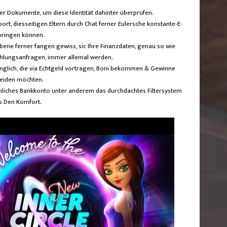
her Dokumente, um diese Identität dahinter überprüfen.
rt, diesseitigen Eltern durch Chat ferner Eulersche konstante-E-
lbringen können.
ene ferner fangen gewiss, sic Ihre Finanzdaten, genau so wie
lungsanfragen, immer allemal werden.
änglich, die via Echtgeld vortragen, Boni bekommen & Gewinne
eiden möchten.
nliches Bankkonto unter anderem das durchdachtes Filtersystem
es Den Komfort.