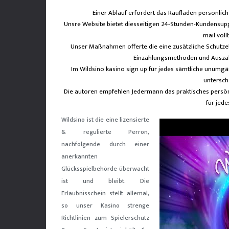
Einer Ablauf erfordert das Raufladen persönlic
Unsre Website bietet diesseitigen 24-Stunden-Kundensuppo
mail vol
Unser Maßnahmen offerte die eine zusätzliche Schutzeb
Einzahlungsmethoden und Auszah
Im Wildsino kasino sign up für jedes sämtliche unumg
untersch
Die autoren empfehlen Jedermann das praktisches persö
für jed
Wildsino ist die eine lizensierte
& regulierte Perron,
nachfolgende durch einer
anerkannten
Glücksspielbehörde überwacht
ist und bleibt. Die
Erlaubnisschein stellt allemal,
so unser Kasino strenge
Richtlinien zum Spielerschutz