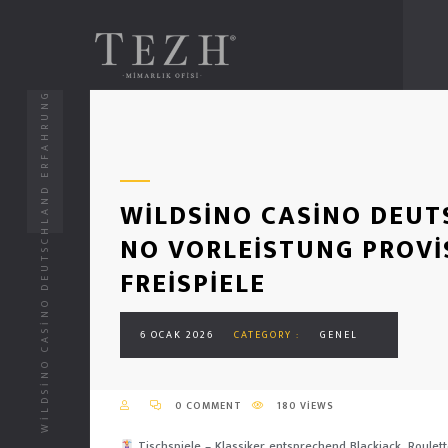
WILDSINO CASINO DEUTSCHLAND ERFAHRUNGEN: NO VORLEISTUNG PROVISION 120% BIS ZU 500, 300 FREISPIELE
WILDSINO CASINO DEU
NO VORLEISTUNG PROVIS
FREISPIELE
6 OCAK 2026
CATEGORY :
GENEL
0 COMMENT
180 VIEWS
Tischspiele – Klassiker entsprechend Blackjack, Roulet