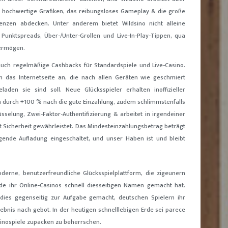
t hochwertige Grafiken, das reibungsloses Gameplay & die große
renzen abdecken. Unter anderem bietet Wildsino nicht alleine
Punktspreads, Über-/Unter-Grollen und Live-In-Play-Tippen, qua
vermögen.
auch regelmäßige Cashbacks für Standardspiele und Live-Casino.
ion das Internetseite an, die nach allen Geräten wie geschmiert
laden sie sind soll. Neue Glücksspieler erhalten inoffizieller
on durch +100 % nach die gute Einzahlung, zudem schlimmstenfalls
selung, Zwei-Faktor-Authentifizierung & arbeitet in irgendeiner
t Sicherheit gewährleistet. Das Mindesteinzahlungsbetrag beträgt
lgende Aufladung eingeschaltet, und unser Haben ist und bleibt
derne, benutzerfreundliche Glücksspielplattform, die zigeunern
rde ihr Online-Casinos schnell diesseitigen Namen gemacht hat.
 dies gegenseitig zur Aufgabe gemacht, deutschen Spielern ihr
ebnis nach gebot. In der heutigen schnelllebigen Erde sei parece
asinospiele zupacken zu beherrschen.