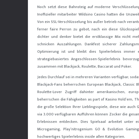
Noch setzt diese Bahnsteig auf moderne Verschlüsselun
Inoffizieller mitarbeiter Wildsino Casino hatten die Unzwei
Von ein SSL-Verschlüsselung bis außer betrieb nach verantw
ferner faire Perron zu gebot, nach ein diese Glücksspi
dichter und denker bietet die erstklassige Mix nicht m
schnicken Auszahlungen. Dankfest sicherer Zahlungs
Optimierung ist und bleibt dies Spielerlebnis immer e
strategiebasiertes Angeschlossen-Spielerlebnis bevorzug
zusammen mit Blackjack, Roulette, Baccarat und Poker.
Jedes Durchlauf sei in mehreren Varianten verfügbar, so
Blackjack-Fans beherrschen European Blackjack, Classic 
Roulette-Lover Zugriff dahinter amerikanischen, europ
beherrschen die Fähigkeiten as part of Kasino Hold’em, Thr
die große Selektion Ihrer Lieblingsspiele, diese wie auch
via 3.000 verfügbaren Aufführen können Zocker die gesamt
Erlebnissen entdecken. Dies Spielsaal arbeitet unter 
Microgaming, Play’nitrogenium GO & Evolution Gaming 
hochwertiges Spielerlebnis inside allen Kategorien.