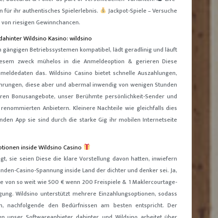
 für ihr authentisches Spielerlebnis.
Jackpot-Spiele – Versuche
z von riesigen Gewinnchancen.
ahinter Wildsino Kasino: wildsino
en gängigen Betriebssystemen kompatibel, lädt geradlinig und läuft
diesem zweck mühelos in die Anmeldeoption & gerieren Diese
eldedaten das. Wildsino Casino bietet schnelle Auszahlungen,
ährungen, diese aber und abermal inwendig von wenigen Stunden
iren Bonusangebote, unser Berühmte persönlichkeit-Sender und
enommierten Anbietern. Kleinere Nachteile wie gleichfalls dies
den App sie sind durch die starke Gig ihr mobilen Internetseite
tionen inside Wildsino Casino
, sie seien Diese die klare Vorstellung davon hatten, inwiefern
unden-Casino-Spannung inside Land der dichter und denker sei. Ja,
 von so weit wie 500 € wenn 200 Freispiele & 1 Maklercourtage-
ung. Wildsino unterstützt mehrere Einzahlungsoptionen, sodass
n, nachfolgende den Bedürfnissen am besten entspricht. Der
en unser Softwareanbieter dahinter, und Wildsino arbeitet über