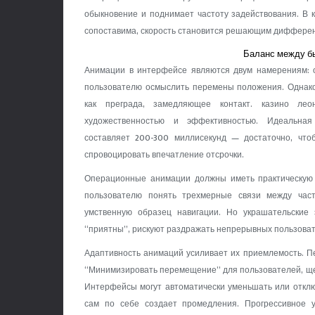
обыкновение и поднимает частоту задействования. В к
сопоставима, скорость становится решающим диффере
Баланс между б
Анимации в интерфейсе являются двум намерениям: 
пользователю осмыслить перемены положения. Однак
как преграда, замедляющее контакт. казино лео
художественностью и эффективностью. Идеальная
составляет 200-300 миллисекунд — достаточно, чтоб
спровоцировать впечатление отсрочки.
Операционные анимации должны иметь практическую 
пользователю понять трехмерные связи между час
умственную образец навигации. Но украшательские
“приятны”, рискуют раздражать непрерывных пользовате
Адаптивность анимаций усиливает их приемлемость. 
“Минимизировать перемещение” для пользователей, щ
Интерфейсы могут автоматически уменьшать или отклю
сам по себе создает промедления. Прогрессивное 