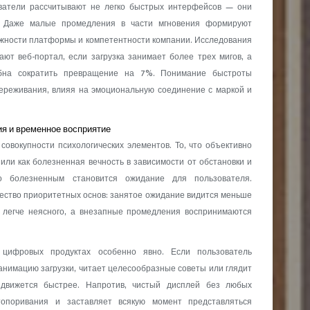
ватели рассчитывают не легко быстрых интерфейсов — они
е. Даже малые промедления в части мгновения формируют
ёжности платформы и компетентности компании. Исследования
ют веб-портал, если загрузка занимает более трех мигов, а
обна сократить превращение на 7%. Понимание быстроты
ереживания, влияя на эмоциональную соединение с маркой и
я и временное восприятие
совокупности психологических элементов. То, что объективно
или как болезненная вечность в зависимости от обстановки и
ко болезненным становится ожидание для пользователя.
ество приоритетных основ: занятое ожидание видится меньше
 легче неясного, а внезапные промедления воспринимаются
 цифровых продуктах особенно явно. Если пользователь
нимацию загрузки, читает целесообразные советы или глядит
 движется быстрее. Напротив, чистый дисплей без любых
топоривания и заставляет всякую момент представляться