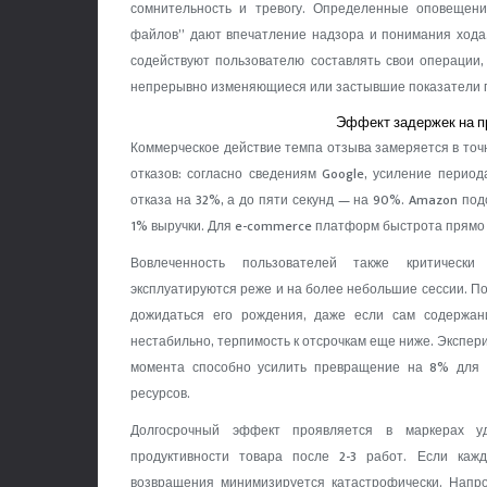
сомнительность и тревогу. Определенные оповещен
файлов” дают впечатление надзора и понимания хода
содействуют пользователю составлять свои операции
непрерывно изменяющиеся или застывшие показатели 
Эффект задержек на п
Коммерческое действие темпа отзыва замеряется в точн
отказов: согласно сведениям Google, усиление период
отказа на 32%, а до пяти секунд — на 90%. Amazon под
1% выручки. Для e-commerce платформ быстрота прямо
Вовлеченность пользователей также критически
эксплуатируются реже и на более небольшие сессии. По
дожидаться его рождения, даже если сам содержани
нестабильно, терпимость к отсрочкам еще ниже. Экспери
момента способно усилить превращение на 8% для р
ресурсов.
Долгосрочный эффект проявляется в маркерах у
продуктивности товара после 2-3 работ. Если каж
возвращения минимизируется катастрофически. Напро