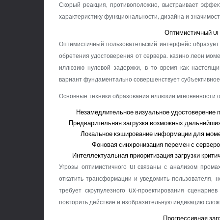
Скорый реакция, противоположно, выстраивает эффек
характеристику функциональности, дизайна и значимост
Оптимистичный UI
Оптимистичный пользовательский интерфейс образует 
обретения удостоверения от сервера. казино леон моме
иллюзию нулевой задержки, в то время как настоящ
вариант фундаментально совершенствует субъективное 
Основные техники образования иллюзии мгновенности 
Незамедлительное визуальное удостоверение п
Предварительная загрузка возможных дальнейших
Локальное кэширование информации для моме
Фоновая синхронизация перемен с серверо
Интеллектуальная приоритизация загрузки крит
Угрозы оптимистичного UI связаны с анализом промах
откатить трансформации и уведомить пользователя, н
требует скрупулезного UX-проектирования сценариев
повторить действие и изобразительную индикацию слож
Прогрессивная заг