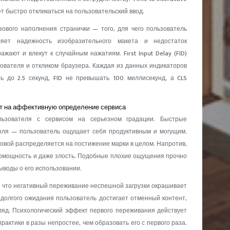
ет быстро откликаться на пользовательский ввод.
базового наполнения странички — того, для чего пользователь
ет надежность изобразительного макета и недостаток
ают и влекут к случайным нажатиям. First Input Delay (FID)
вателя и откликом браузера. Каждая из данных индикаторов
 до 2.5 секунд, FID не превышать 100 миллисекунд, а CLS
ет на аффективную определение сервиса
льзователя с сервисом на серьезном градации. Быстрые
оля — пользователь ощущает себя продуктивным и могущим.
овой распределяется на постижение марки в целом. Напротив,
мощность и даже злость. Подобные плохие ощущения прочно
ыводы о его использовании.
что негативный переживание неспешной загрузки окрашивает
долгого ожидания пользователь достигает отменный контент,
ляд. Психологический эффект первого переживания действует
актики в разы непростее, чем образовать его с первого раза.