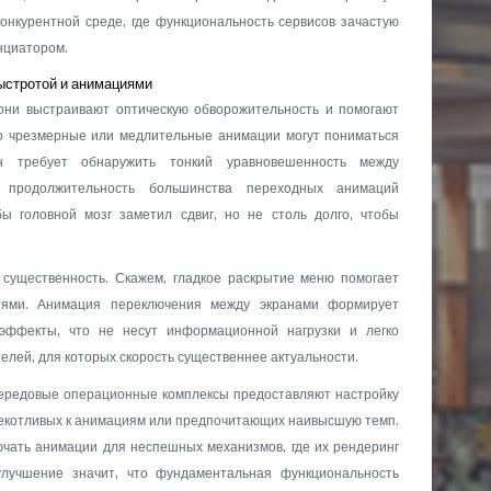
онкурентной среде, где функциональность сервисов зачастую
нциатором.
ыстротой и анимациями
они выстраивают оптическую обворожительность и помогают
о чрезмерные или медлительные анимации могут пониматься
н требует обнаружить тонкий уравновешенность между
 продолжительность большинства переходных анимаций
ы головной мозг заметил сдвиг, но не столь долго, чтобы
существенность. Скажем, гладкое раскрытие меню помогает
тями. Анимация переключения между экранами формирует
 эффекты, что не несут информационной нагрузки и легко
лей, для которых скорость существеннее актуальности.
Передовые операционные комплексы предоставляют настройку
екотливых к анимациям или предпочитающих наивысшую темп.
чать анимации для неспешных механизмов, где их рендеринг
улучшение значит, что фундаментальная функциональность