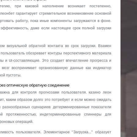
атегию, при каковой наполнение возникает постепенно,
 леонбет гарантирует стремительное возникновение основной
ртовать работу, пока иные компоненты загружаются в фоне.
эффективность, даже если настоящее срок полной загрузки
м визуальной обратной контакта во срок загрузки. Взамен
 пользователь обозревает контуры перспективного материала
лы и UI-составляющие. Это создает впечатление прогресса и
 мозг воспринимает организованную данные как индикатор
ной пустоты.
рез оптическую обратную соединение
важна для контроля прогнозами пользователя. казино леон
ит, каким образом долго это потребует и если можно ожидать
я разнообразных сценариев: детерминированные показатели
й протяженностью, индетерминированные спиннеры для
фоновых операций.
ливость пользователя. Элементарное “Загрузка…” образует