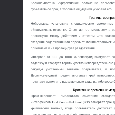
бесконечностью. Аффективное положение пользов
субъективное срок, а хорошие ощущения ускоряют его.
Границы воспри
Нейронаука установила специфические временные
обнаруживать отсрочки. Ответ до 100 миллисекунд о
промежуток между действием и ответом. Это золото
введения содержания или перелистывания страничек. З
приемлема и не провоцирует раздражения.
Интервал от 300 до 1000 миллисекунд выступает с
задержку и стартует терять чувство непосредственного
секунды умственный течение прерывается, и по
Десятисекундный предел выступает край выносливо
начинают исполнять параллельные задачи, либо вовсе 
Критичные временные метр
Промышленность выработала сочетание стандарт
интерфейсов. First Contentful Paint (FCP) замеряет сро
критический момент, когда пользователь достигает 
фиксирует час, если интерфейс превращается интеракти