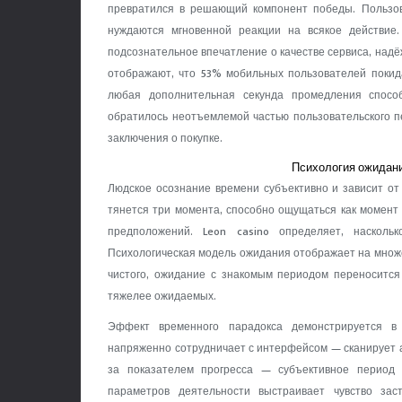
превратился в решающий компонент победы. Пользо
нуждаются мгновенной реакции на всякое действи
подсознательное впечатление о качестве сервиса, над
отображают, что 53% мобильных пользователей покида
любая дополнительная секунда промедления спос
обратилось неотъемлемой частью пользовательского п
заключения о покупке.
Психология ожидани
Людское осознание времени субъективно и зависит от 
тянется три момента, способно ощущаться как момент 
предположений. Leon casino определяет, насколь
Психологическая модель ожидания отображает на множ
чистого, ожидание с знакомым периодом переносится
тяжелее ожидаемых.
Эффект временного парадокса демонстрируется в
напряженно сотрудничает с интерфейсом — сканирует а
за показателем прогресса — субъективное период
параметров деятельности выстраивает чувство зас