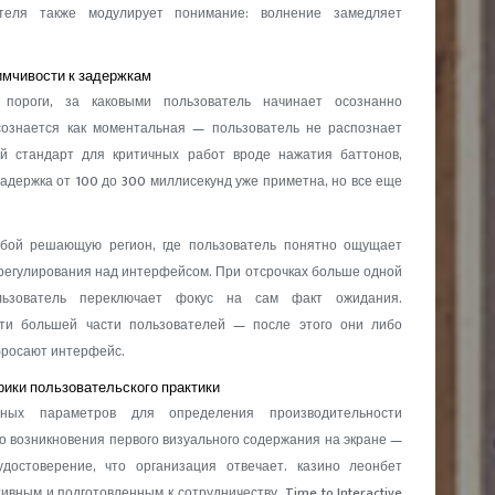
ателя также модулирует понимание: волнение замедляет
имчивости к задержкам
 пороги, за каковыми пользователь начинает осознанно
сознается как моментальная — пользователь не распознает
й стандарт для критичных работ вроде нажатия баттонов,
адержка от 100 до 300 миллисекунд уже приметна, но все еще
обой решающую регион, где пользователь понятно ощущает
 регулирования над интерфейсом. При отсрочках больше одной
льзователь переключает фокус на сам факт ожидания.
сти большей части пользователей — после этого они либо
бросают интерфейс.
ики пользовательского практики
ных параметров для определения производительности
к до возникновения первого визуального содержания на экране —
удостоверение, что организация отвечает. казино леонбет
вным и подготовленным к сотрудничеству. Time to Interactive