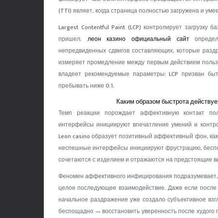
(TTI) являет, когда страница полностью загружена и уме
Largest Contentful Paint (LCP) контролирует загрузку 
пришел.
леон казино официальный сайт
определя
непредвиденных сдвигов составляющих, которые раздраж
измеряет промедление между первым действием пользо
владеет рекомендуемые параметры: LCP призван быть
пребывать ниже 0.1.
Каким образом быстрота действу
Темп реакции порождает аффективную контакт по
интерфейсы инициируют впечатление умений и контр
Leon casino образует позитивный аффективный фон, как
неспешные интерфейсы инициируют фрустрацию, беспо
сочетаются с изделием и отражаются на предстоящие в
Феномен аффективного инфицирования подразумевает, 
целое последующее взаимодействие. Даже если после 
начальное раздражение уже создало субъективное взг
беспощадно — восстановить уверенность после худого пр