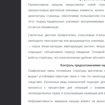
Прогрессивная загрузка представляет собой стр
приоритизируя критически ключевые элементы. казино
архитектуры страницы, обеспечивая пользователю ста
Этот подход кардинально усиливает воспринимаемую 
остается неизменным.
Скелетные дисплеи превратились отраслевым эталоно
свободного пространства или вращающегося спиннера,
— серые блоки-заглушки, имитирующие контент, визуа
сокращает субъективное период ожидания. Головной
работы структуры, что психологически удобнее абсолют
Контроль предположениями че
Графическая связь положения структуры критически 
выдает устойчивую обратную связь о том, что происход
следствия. Различные виды показателей подходят дл
прогресса с процентами для операций с знакомо
неопределенных ходов, и пульсирующие анимации для 
Информативность маркеров гораздо влияет на вынос