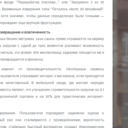
ия вроде “Переработка платежа…” или “Загружено 3 из 10
. Временные измерения типа “Осталось около 30 мгновений”
, хотя значимо, чтобы данные определения были точными —
порождают еще крупную фрустрацию.
ревращение и вовлеченность
ых бизнес-метриках. Leon casino прямо отражается на маркер
а загрузки с одной до трех моментов усиливает возможность
считала, что всякие 100 миллисекунд задержки обходятся им в
 превращается в финансы.
 зависит от производительности. Неспешные сервисы
льзователи утрачивают интерес к материалу, если приходится
е качественный. В мобильной среде, где контакт нередко
менты являют, что улучшение стремительности загрузки на 0.1
озничной торговли и на 10% для туристических интернет-
держания. Пользователи порождают надежное оценку о
дый раз они сталкиваются с промедлениями, вероятность
тив, стабильно быстрый восприятие создает благоприятную