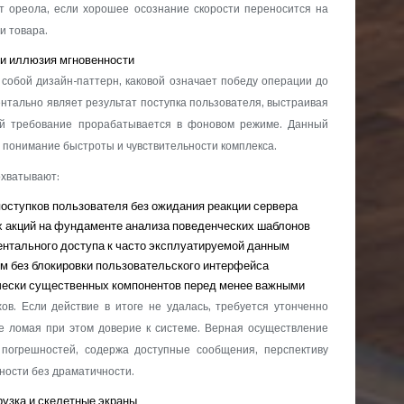
т ореола, если хорошее осознание скорости переносится на
и товара.
 и иллюзия мгновенности
собой дизайн-паттерн, каковой означает победу операции до
нтально являет результат поступка пользователя, выстраивая
ий требование прорабатывается в фоновом режиме. Данный
понимание быстроты и чувствительности комплекса.
охватывают:
оступков пользователя без ожидания реакции сервера
 акций на фундаменте анализа поведенческих шаблонов
нтального доступа к часто эксплуатируемой данным
м без блокировки пользовательского интерфейса
ически существенных компонентов перед менее важными
ов. Если действие в итоге не удалась, требуется утонченно
е ломая при этом доверие к системе. Верная осуществление
 погрешностей, содержа доступные сообщения, перспективу
ности без драматичности.
рузка и скелетные экраны