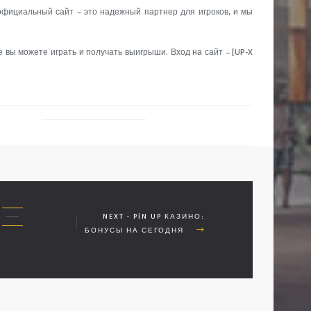
 официальный сайт – это надежный партнер для игроков, и мы
 вы можете играть и получать выигрыши. Вход на сайт – [UP-X
NEXT - PIN UP КАЗИНО:
БОНУСЫ НА СЕГОДНЯ