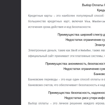
Выбор Оплаты: 
Кред
Кредитные карты – это наиболее популярный способ 
большинство кредитных карт, включая Visa, Masterc
истечения срока действия и код безопасности.
Преимущества: широкий спектр д
Недостатки: ограничение су
Электр
Электронные деньги, такие как Skrill и Neteller, также
официальный сайт принимает эти платежные системы, ч
Преимущества: анонимность, безопасност
Недостатки: ограничение сум
Банков
Банковские переводы – это еще один способ оплаты в 
банковских счетов, что обеспечивает безопасность и на
Преимущества: безопасность, надежнос
Недостатки: риск утери инф
Выбор оплаты – это личное решение каждого игрока