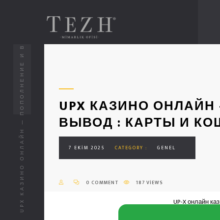
UPX КАЗИНО ОНЛАЙН — ПОПОЛНЕНИЕ И ВЫВОД : КАРТЫ И КОШЕЛЬКИ
UPX КАЗИНО ОНЛАЙН
ВЫВОД : КАРТЫ И К
7 EKIM 2025
CATEGORY :
GENEL
0 COMMENT
187 VIEWS
UP-X онлайн ка