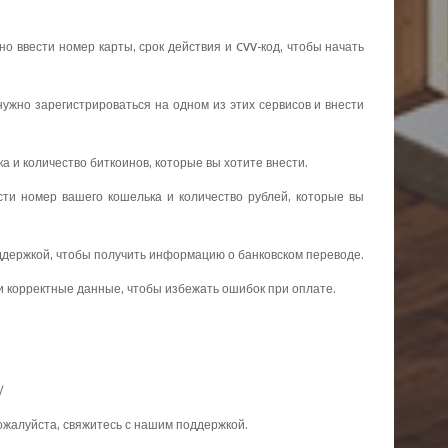
ужно ввести номер карты, срок действия и CVV-код, чтобы начать
м нужно зарегистрироваться на одном из этих сервисов и внести
ка и количество биткоинов, которые вы хотите внести.
ести номер вашего кошелька и количество рублей, которые вы
оддержкой, чтобы получить информацию о банковском переводе.
и корректные данные, чтобы избежать ошибок при оплате.
/
пожалуйста, свяжитесь с нашим поддержкой.