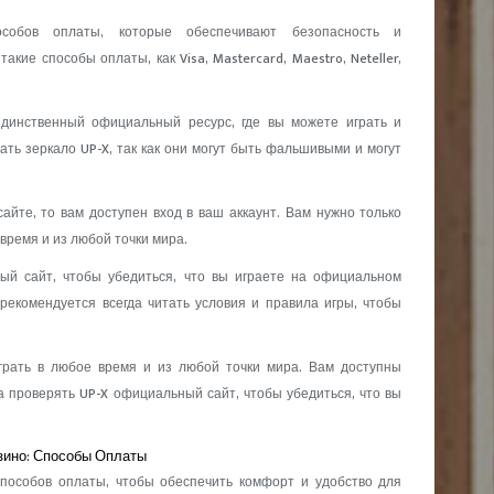
собов оплаты, которые обеспечивают безопасность и
ие способы оплаты, как Visa, Mastercard, Maestro, Neteller,
единственный официальный ресурс, где вы можете играть и
ать зеркало UP-X, так как они могут быть фальшивыми и могут
йте, то вам доступен вход в ваш аккаунт. Вам нужно только
 время и из любой точки мира.
ый сайт, чтобы убедиться, что вы играете на официальном
 рекомендуется всегда читать условия и правила игры, чтобы
играть в любое время и из любой точки мира. Вам доступны
а проверять UP-X официальный сайт, чтобы убедиться, что вы
зино: Способы Оплаты
способов оплаты, чтобы обеспечить комфорт и удобство для