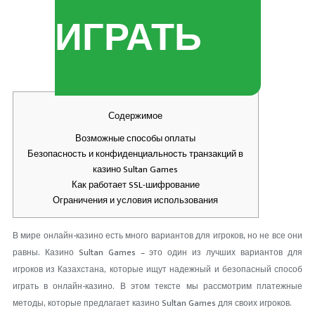
ИГРАТЬ
Содержимое
Возможные способы оплаты
Безопасность и конфиденциальность транзакций в
казино Sultan Games
Как работает SSL-шифрование
Ограничения и условия использования
В мире онлайн-казино есть много вариантов для игроков, но не все они
равны. Казино Sultan Games – это один из лучших вариантов для
игроков из Казахстана, которые ищут надежный и безопасный способ
играть в онлайн-казино. В этом тексте мы рассмотрим платежные
методы, которые предлагает казино Sultan Games для своих игроков.