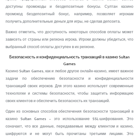
доступны промокоды и бездепозитные бонусы. Султан казино
промокод бездепозитный бонус, например, позволяет игрокам
получить дополнительные деньги для игры, не сделав депозита.
Важно отметить, что доступность некоторых способов оплаты может
зависеть от страны или региона игрока. Игроки должны убедиться, что
выбранный способ оплаты доступен в их регионе.
Безопасность и конфиденциальность транзакций в казино Sultan
Games
Казино Sultan Games, как и любое другое онлайн-казино, имеет важное
задачи по обеспечению безопасности и конфиденциальности
транзакций своих игроков. Для этого казино использует современные
технологии и системы безопасности, чтобы защитить информацию
своих клиентов и обеспечить безопасность их транзакций.
Один из основных способов обеспечения безопасности транзакций в
казино Sultan Games – это использование SSL-шифрования. Это
означает, что все данные, передаваемые между клиентом и казино,
шифруются и не могут быть прочитаны третьими лицами. Это