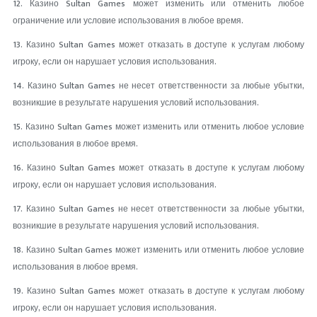
12. Казино Sultan Games может изменить или отменить любое
ограничение или условие использования в любое время.
13. Казино Sultan Games может отказать в доступе к услугам любому
игроку, если он нарушает условия использования.
14. Казино Sultan Games не несет ответственности за любые убытки,
возникшие в результате нарушения условий использования.
15. Казино Sultan Games может изменить или отменить любое условие
использования в любое время.
16. Казино Sultan Games может отказать в доступе к услугам любому
игроку, если он нарушает условия использования.
17. Казино Sultan Games не несет ответственности за любые убытки,
возникшие в результате нарушения условий использования.
18. Казино Sultan Games может изменить или отменить любое условие
использования в любое время.
19. Казино Sultan Games может отказать в доступе к услугам любому
игроку, если он нарушает условия использования.