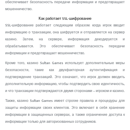
обеспечивает безопасность передачи информации и предотвращает
мошенничество.
Как работает SSL-шифрование
SSL-шифрование работает следующим образом: когда игрок вводит
информацию о транзакции, она шифруется и отправляется на сервер
казино. Затем, на сервере, информация декодируется и
обрабатывается. Это обеспечивает безопасность передачи
информации и предотвращает мошенничество.
Кроме того, казино Sultan Games использует дополнительные меры
безопасности, такие как двухфакторная аутентификация и
подтверждение транзакций. Это означает, что игрок должен вводить
дополнительную информацию, чтобы подтвердить свою идентичность,
и что транзакции подтверждаются двумя сторонами – игроком и казино.
Также, казино Sultan Games имеет строгие правила и процедуры для
защиты информации своих клиентов. Это включает в себя хранение
информации в защищенных серверах, а также ограничение доступа к
информации только для авторизованных сотрудников.