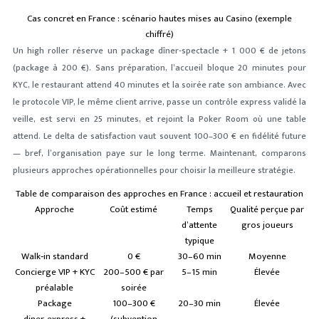
Cas concret en France : scénario hautes mises au Casino (exemple
chiffré)
Un high roller réserve un package dîner‑spectacle + 1 000 € de jetons
(package à 200 €). Sans préparation, l’accueil bloque 20 minutes pour
KYC, le restaurant attend 40 minutes et la soirée rate son ambiance. Avec
le protocole VIP, le même client arrive, passe un contrôle express validé la
veille, est servi en 25 minutes, et rejoint la Poker Room où une table
attend. Le delta de satisfaction vaut souvent 100–300 € en fidélité future
— bref, l’organisation paye sur le long terme. Maintenant, comparons
plusieurs approches opérationnelles pour choisir la meilleure stratégie.
Table de comparaison des approches en France : accueil et restauration
Approche
Coût estimé
Temps
Qualité perçue par
d’attente
gros joueurs
typique
Walk‑in standard
0 €
30–60 min
Moyenne
Concierge VIP + KYC
200–500 € par
5–15 min
Élevée
préalable
soirée
Package
100–300 €
20–30 min
Élevée