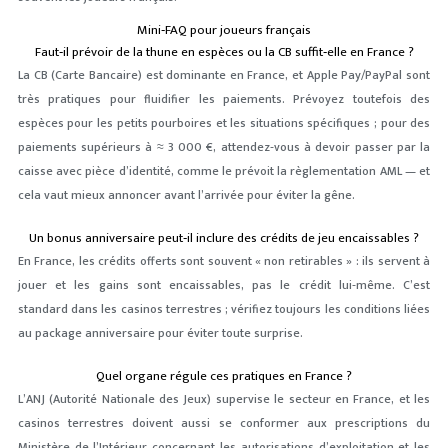
Mini‑FAQ pour joueurs français
Faut‑il prévoir de la thune en espèces ou la CB suffit‑elle en France ?
La CB (Carte Bancaire) est dominante en France, et Apple Pay/PayPal sont
très pratiques pour fluidifier les paiements. Prévoyez toutefois des
espèces pour les petits pourboires et les situations spécifiques ; pour des
paiements supérieurs à ≈ 3 000 €, attendez‑vous à devoir passer par la
caisse avec pièce d’identité, comme le prévoit la règlementation AML — et
cela vaut mieux annoncer avant l’arrivée pour éviter la gêne.
Un bonus anniversaire peut‑il inclure des crédits de jeu encaissables ?
En France, les crédits offerts sont souvent « non retirables » : ils servent à
jouer et les gains sont encaissables, pas le crédit lui‑même. C’est
standard dans les casinos terrestres ; vérifiez toujours les conditions liées
au package anniversaire pour éviter toute surprise.
Quel organe régule ces pratiques en France ?
L’ANJ (Autorité Nationale des Jeux) supervise le secteur en France, et les
casinos terrestres doivent aussi se conformer aux prescriptions du
Ministère de l’Intérieur concernant les autorisations d’exploitation et les