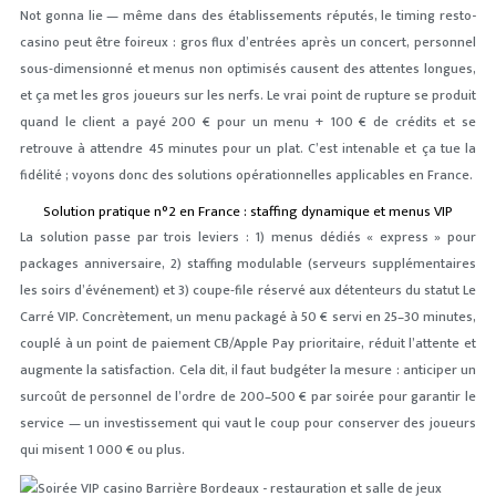
Not gonna lie — même dans des établissements réputés, le timing resto-
casino peut être foireux : gros flux d’entrées après un concert, personnel
sous‑dimensionné et menus non optimisés causent des attentes longues,
et ça met les gros joueurs sur les nerfs. Le vrai point de rupture se produit
quand le client a payé 200 € pour un menu + 100 € de crédits et se
retrouve à attendre 45 minutes pour un plat. C’est intenable et ça tue la
fidélité ; voyons donc des solutions opérationnelles applicables en France.
Solution pratique n°2 en France : staffing dynamique et menus VIP
La solution passe par trois leviers : 1) menus dédiés « express » pour
packages anniversaire, 2) staffing modulable (serveurs supplémentaires
les soirs d’événement) et 3) coupe‑file réservé aux détenteurs du statut Le
Carré VIP. Concrètement, un menu packagé à 50 € servi en 25–30 minutes,
couplé à un point de paiement CB/Apple Pay prioritaire, réduit l’attente et
augmente la satisfaction. Cela dit, il faut budgéter la mesure : anticiper un
surcoût de personnel de l’ordre de 200–500 € par soirée pour garantir le
service — un investissement qui vaut le coup pour conserver des joueurs
qui misent 1 000 € ou plus.