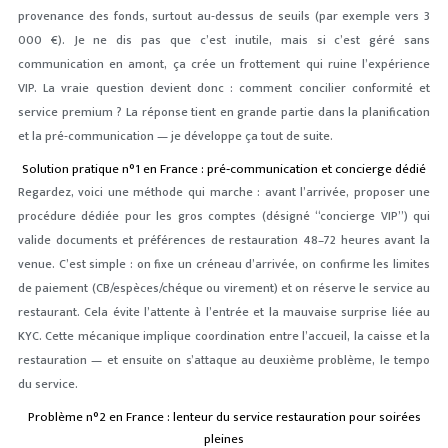
provenance des fonds, surtout au‑dessus de seuils (par exemple vers 3
000 €). Je ne dis pas que c’est inutile, mais si c’est géré sans
communication en amont, ça crée un frottement qui ruine l’expérience
VIP. La vraie question devient donc : comment concilier conformité et
service premium ? La réponse tient en grande partie dans la planification
et la pré‑communication — je développe ça tout de suite.
Solution pratique n°1 en France : pré‑communication et concierge dédié
Regardez, voici une méthode qui marche : avant l’arrivée, proposer une
procédure dédiée pour les gros comptes (désigné “concierge VIP”) qui
valide documents et préférences de restauration 48–72 heures avant la
venue. C’est simple : on fixe un créneau d’arrivée, on confirme les limites
de paiement (CB/espèces/chéque ou virement) et on réserve le service au
restaurant. Cela évite l’attente à l’entrée et la mauvaise surprise liée au
KYC. Cette mécanique implique coordination entre l’accueil, la caisse et la
restauration — et ensuite on s’attaque au deuxième problème, le tempo
du service.
Problème n°2 en France : lenteur du service restauration pour soirées
pleines