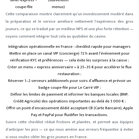
diner‑express +
(subvention
coupe‑file
menus)
Cette comparaison montre clairement qu’un investissement modéré dans
la préparation et le service améliore nettement l’expérience des gros
joueurs, ce qui se traduit par un meilleur NPS et une plus forte rétention —
voyons comment intégrer tout cela au quotidien du casino.
Intégration opérationnelle en France : checklist rapide pour managers
Mettre en place un canal VIP (concierge) 72 h avant l’événement pour
vérification KYC et préférences — cela évite les surprises à la caisse ;
Créer un menu « express anniversaire » à 25–35 € pour accélérer le flux
restauration ;
Réserver 1–2 serveurs additionnels pour soirs d’affluence et prévoir un
badge coupe‑file pour Le Carré VIP ;
Définir les limites de paiement et informer les banques locales (BNP,
Crédit Agricole) des opérations importantes au‑delà de 3 000 € ;
Offrir un point d’encaissement dédié acceptant CB (Carte Bancaire), Apple
Pay et PayPal pour fluidifier les transactions.
Suivre cette checklist réduit frictions et plaintes, et permet aux équipes
d’anticiper les pics — ce qui nous amène aux erreurs fréquentes à éviter
si vous voulez cibler les gros joueurs en France.