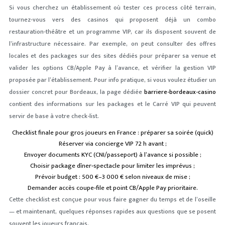
Si vous cherchez un établissement où tester ces process côté terrain,
tournez‑vous vers des casinos qui proposent déjà un combo
restauration‑théâtre et un programme VIP, car ils disposent souvent de
l’infrastructure nécessaire. Par exemple, on peut consulter des offres
locales et des packages sur des sites dédiés pour préparer sa venue et
valider les options CB/Apple Pay à l’avance, et vérifier la gestion VIP
proposée par l’établissement. Pour info pratique, si vous voulez étudier un
dossier concret pour Bordeaux, la page dédiée
barriere-bordeaux-casino
contient des informations sur les packages et le Carré VIP qui peuvent
servir de base à votre check-list.
Checklist finale pour gros joueurs en France : préparer sa soirée (quick)
Réserver via concierge VIP 72 h avant ;
Envoyer documents KYC (CNI/passeport) à l’avance si possible ;
Choisir package dîner‑spectacle pour limiter les imprévus ;
Prévoir budget : 500 €–3 000 € selon niveaux de mise ;
Demander accès coupe‑file et point CB/Apple Pay prioritaire.
Cette checklist est conçue pour vous faire gagner du temps et de l’oseille
— et maintenant, quelques réponses rapides aux questions que se posent
souvent les joueurs français.