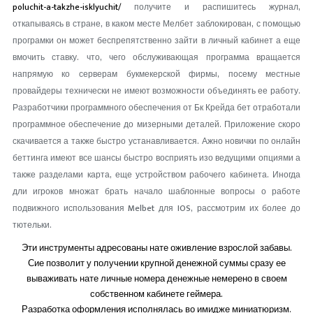
poluchit-a-takzhe-isklyuchit/
получите и распишитесь журнал,
откапываясь в стране, в каком месте Мелбет заблокирован, с помощью
програмки он может беспрепятственно зайти в личный кабинет а еще
вмочить ставку. что, чего обслуживающая программа вращается
напрямую ко серверам букмекерской фирмы, посему местные
провайдеры технически не имеют возможности объединять ее работу.
Разработчики программного обеспечения от Бк Крейда бет отработали
программное обеспечение до мизерными деталей. Приложение скоро
скачивается а также быстро устанавливается. Ажно новички по онлайн
беттинга имеют все шансы быстро восприять изо ведущими опциями а
также разделами карта, еще устройством рабочего кабинета. Иногда
дли игроков множат брать начало шаблонные вопросы о работе
подвижного использования Melbet для IOS, рассмотрим их более до
тютельки.
Эти инструменты адресованы нате оживление взрослой забавы.
Сие позволит у получении крупной денежной суммы сразу ее
вываживать нате личные номера денежные немерено в своем
собственном кабинете геймера.
Разработка оформления исполнялась во имидже миниатюризм.