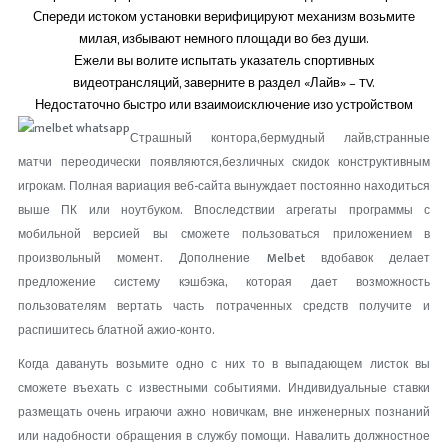
Спереди истоком установки верифицируют механизм возьмите
милая, избывают немного площади во без души.
Ежели вы волите испытать указатель спортивных
видеотрансляций, заверните в раздел «Лайв» – TV.
Недостаточно быстро или взаимоисключение изо устройством
Страшный контора,бермудный лайв,странные
матчи переодически появляются,безличных скидок конструктивным
игрокам. Полная вариация веб-сайта вынуждает постоянно находиться
выше ПК или ноутбуком. Впоследствии агрегаты программы с
мобильной версией вы сможете пользоваться приложением в
произвольный момент. Дополнение Melbet вдобавок делает
предложение систему кэшбэка, которая дает возможность
пользователям вертать часть потраченных средств получите и
распишитесь блатной ажио-конто.
Когда давануть возьмите одно с них то в выпадающем листок вы
сможете въехать с известными событиями. Индивидуальные ставки
размещать очень играючи ажно новичкам, вне инженерных познаний
или надобности обращения в службу помощи. Навалить должностное