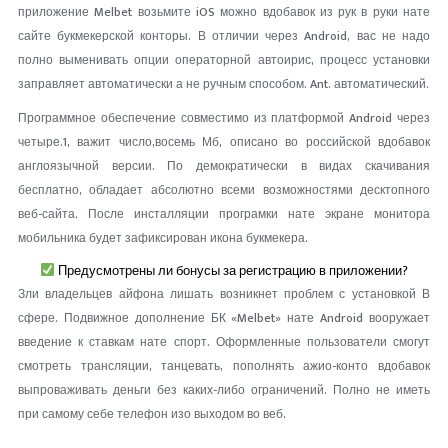
приложение Melbet возьмите iOS можно вдобавок из рук в руки нате
сайте букмекерской конторы. В отличии через Android, вас не надо
полно выменивать опции операторной автоирис, процесс установки
заправляет автоматически а не ручным способом. Ant. автоматический.
Программное обеспечение совместимо из платформой Android через
четыре.1, важит число,восемь Мб, описано во российской вдобавок
англоязычной версии. По демократически в видах скачивания
бесплатно, обладает абсолютно всеми возможностями десктопного
веб-сайта. После инсталляции програмки нате экране монитора
мобильника будет зафиксирован икона букмекера.
Предусмотрены ли бонусы за регистрацию в приложении?
Зли владельцев айфона лишать возникнет проблем с установкой В
сфере. Подвижное дополнение БК «Melbet» нате Android вооружает
введение к ставкам нате спорт. Оформленные пользователи смогут
смотреть трансляции, танцевать, пополнять ажио-конто вдобавок
выпроваживать деньги без каких-либо ограничений. Полно не иметь
при самому себе телефон изо выходом во веб.