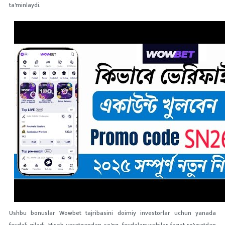
ta'minlaydi.
Ushbu bonuslar Wowbet tajribasini doimiy investorlar uchun yanada