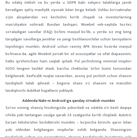
Bu odatiy intilish va bu yerda u GDPR kabi xalqaro talablarga javob
beradigan qat'iy maxfiylik siyosati bilan birga keladi. Ushbu ko'rsatmalar
o'yin aloqalaridan voz kechishni ko'rib chiqadi va investorlarning
mas'uliyatini oshiradi. Bundan tashqari, Wowbet veb-saytida tez-tez
so'raladigan savollar (FAQ) bo'limi mavjud bo'lib, u yerda siz eng keng
tarqalgan savollarga javoblar va yangi boshlanuvchilar uchun tavsiyalarni
topishingiz mumkin. Android uchun rasmiy APK ilovasi hozirda mavjud
bo'lmasa-da, agile Wowbet jurnali bir xil xususiyatlar va sifat diapazonini,
hatto qo'shimchani ham saqlab qoladi. Pul yechishning minimal miqdori
5000 tengeni tashkil etadi, barcha cheklovlar to'lov tizimi tomonidan
belgilanadi. Xavfsizlik nuqtai nazaridan, asosiy pul yechish uchun shaxsni
tasdiqlash talab qilinadi – begona shaxs o'z shaxsini va manzilini
tasdiqlovchi dublikat hujjatlarni yuklaydi.
Addenda Nate-ni Android-ga qanday o'rnatish mumkin
So'rov sizning shaxsiy hisobingizda yuboriladi va odatda o'n besh daqiqa
ichida yoki tanlangan usulga qarab 24 soatgacha ko'rib chiqiladi. AutoIris
ba'zan tekshirishni kechiktirishi mumkin – ko'pincha birinchi qaror bilan
yoki oldindan belgilangan miqdorlar oshib ketganda. Shaxsingizni