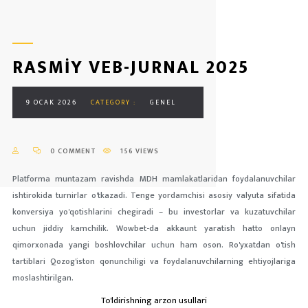
RASMIY VEB-JURNAL 2025
9 OCAK 2026
CATEGORY :
GENEL
0 COMMENT
156 VIEWS
Platforma muntazam ravishda MDH mamlakatlaridan foydalanuvchilar
ishtirokida turnirlar o'tkazadi. Tenge yordamchisi asosiy valyuta sifatida
konversiya yo'qotishlarini chegiradi – bu investorlar va kuzatuvchilar
uchun jiddiy kamchilik. Wowbet-da akkaunt yaratish hatto onlayn
qimorxonada yangi boshlovchilar uchun ham oson.
Ro'yxatdan o'tish
tartiblari Qozog'iston qonunchiligi va foydalanuvchilarning ehtiyojlariga
moslashtirilgan.
To'ldirishning arzon usullari