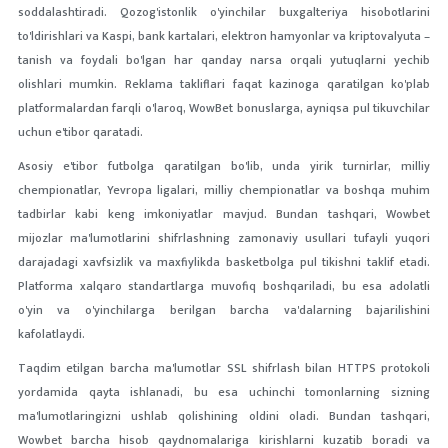
soddalashtiradi. Qozog'istonlik o'yinchilar buxgalteriya hisobotlarini
to'ldirishlari va Kaspi, bank kartalari, elektron hamyonlar va kriptovalyuta –
tanish va foydali bo'lgan har qanday narsa orqali yutuqlarni yechib
olishlari mumkin. Reklama takliflari faqat kazinoga qaratilgan ko'plab
platformalardan farqli o'laroq, WowBet bonuslarga, ayniqsa pul tikuvchilar
uchun e'tibor qaratadi.
Asosiy e'tibor futbolga qaratilgan bo'lib, unda yirik turnirlar, milliy
chempionatlar, Yevropa ligalari, milliy chempionatlar va boshqa muhim
tadbirlar kabi keng imkoniyatlar mavjud. Bundan tashqari, Wowbet
mijozlar ma'lumotlarini shifrlashning zamonaviy usullari tufayli yuqori
darajadagi xavfsizlik va maxfiylikda basketbolga pul tikishni taklif etadi.
Platforma xalqaro standartlarga muvofiq boshqariladi, bu esa adolatli
o'yin va o'yinchilarga berilgan barcha va'dalarning bajarilishini
kafolatlaydi.
Taqdim etilgan barcha ma'lumotlar SSL shifrlash bilan HTTPS protokoli
yordamida qayta ishlanadi, bu esa uchinchi tomonlarning sizning
ma'lumotlaringizni ushlab qolishining oldini oladi. Bundan tashqari,
Wowbet barcha hisob qaydnomalariga kirishlarni kuzatib boradi va