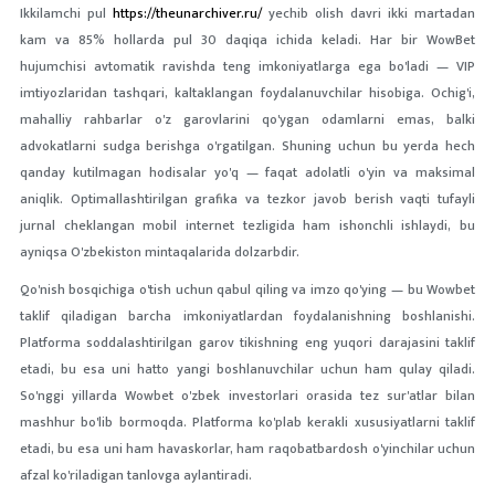
Ikkilamchi pul
https://theunarchiver.ru/
yechib olish davri ikki martadan
kam va 85% hollarda pul 30 daqiqa ichida keladi. Har bir WowBet
hujumchisi avtomatik ravishda teng imkoniyatlarga ega bo'ladi — VIP
imtiyozlaridan tashqari, kaltaklangan foydalanuvchilar hisobiga. Ochig'i,
mahalliy rahbarlar o'z garovlarini qo'ygan odamlarni emas, balki
advokatlarni sudga berishga o'rgatilgan. Shuning uchun bu yerda hech
qanday kutilmagan hodisalar yo'q — faqat adolatli o'yin va maksimal
aniqlik. Optimallashtirilgan grafika va tezkor javob berish vaqti tufayli
jurnal cheklangan mobil internet tezligida ham ishonchli ishlaydi, bu
ayniqsa O'zbekiston mintaqalarida dolzarbdir.
Qo'nish bosqichiga o'tish uchun qabul qiling va imzo qo'ying — bu Wowbet
taklif qiladigan barcha imkoniyatlardan foydalanishning boshlanishi.
Platforma soddalashtirilgan garov tikishning eng yuqori darajasini taklif
etadi, bu esa uni hatto yangi boshlanuvchilar uchun ham qulay qiladi.
So'nggi yillarda Wowbet o'zbek investorlari orasida tez sur'atlar bilan
mashhur bo'lib bormoqda. Platforma ko'plab kerakli xususiyatlarni taklif
etadi, bu esa uni ham havaskorlar, ham raqobatbardosh o'yinchilar uchun
afzal ko'riladigan tanlovga aylantiradi.