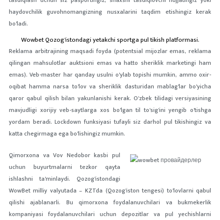
tasdiqlash uchun siz pasportingiz, shaxsni tasdiqlovchi hujjatingiz yoki
haydovchilik guvohnomangizning nusxalarini taqdim etishingiz kerak
bo'ladi.
Wowbet Qozog'istondagi yetakchi sportga pul tikish platformasi.
Reklama arbitrajining maqsadi foyda (potentsial mijozlar emas, reklama
qilingan mahsulotlar auktsioni emas va hatto sheriklik marketingi ham
emas). Veb-master har qanday usulni o'ylab topishi mumkin, ammo oxir-
oqibat hamma narsa to'lov va sheriklik dasturidan mablag'lar bo'yicha
qaror qabul qilish bilan yakunlanishi kerak. O'zbek tilidagi versiyasining
mavjudligi xorijiy veb-saytlarga xos bo'lgan til to'sig'ini yengib o'tishga
yordam beradi. Lockdown funksiyasi tufayli siz darhol pul tikishingiz va
katta chegirmaga ega bo'lishingiz mumkin.
Qimorxona va Vov Nedobor kasbi pul
uchun buyurtmalarni tezkor qayta
ishlashni ta'minlaydi. Qozog'istondagi
WowBet milliy valyutada – KZTda (Qozog'iston tengesi) to'lovlarni qabul
qilishi ajablanarli. Bu qimorxona foydalanuvchilari va bukmekerlik
kompaniyasi foydalanuvchilari uchun depozitlar va pul yechishlarni