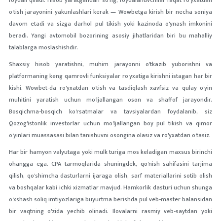
foydali qiladi. Hisob yaratgandan so'ng, foydalanuvchilar faqat ro'yxatdan
o'tish jarayonini yakunlashlari kerak — Wowbetga kirish bir necha soniya
davom etadi va sizga darhol pul tikish yoki kazinoda o'ynash imkonini
beradi. Yangi avtomobil bozorining asosiy jihatlaridan biri bu mahalliy
talablarga moslashishdir.
Shaxsiy hisob yaratishni, muhim jarayonni o'tkazib yuborishni va
platformaning keng qamrovli funksiyalar ro'yxatiga kirishni istagan har bir
kishi. Wowbet-da ro'yxatdan o'tish va tasdiqlash xavfsiz va qulay o'yin
muhitini yaratish uchun mo'ljallangan oson va shaffof jarayondir.
Bosqichma-bosqich ko'rsatmalar va tavsiyalardan foydalanib, siz
Qozog'istonlik investorlar uchun mo'ljallangan boy pul tikish va qimor
o'yinlari muassasasi bilan tanishuvni osongina olasiz va ro'yxatdan o'tasiz.
Har bir hamyon valyutaga yoki mulk turiga mos keladigan maxsus birinchi
ohangga ega. CPA tarmoqlarida shuningdek, qo'nish sahifasini tarjima
qilish, qo'shimcha dasturlarni ijaraga olish, sarf materiallarini sotib olish
va boshqalar kabi ichki xizmatlar mavjud. Hamkorlik dasturi uchun shunga
o'xshash soliq imtiyozlariga buyurtma berishda pul veb-master balansidan
bir vaqtning o'zida yechib olinadi. Ilovalarni rasmiy veb-saytdan yoki