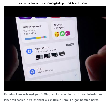
Wowbet ilovasi – telefoningizda pul tikish va kazino
Kamdan-kam uchraydigan GEOlar, kuchli vositalar va tezkor to'lovlar —
ishonchli boshlash va ishonchli o'sish uchun kerak bo'lgan hamma narsa.