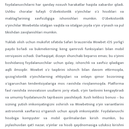
foydalanuvchilarni har qanday noxush harakatlar haqida xabardor qiladi.
Ushbu choralar tufayli O'zbekistonlik o'yinchilar o'z hisoblari va
mablag'larining xavfsizligiga ishonishlari mumkin. O'zbekistonlik
o'yinchilar Wowbetda istalgan vaqtda va istalgan joyda o'yin o'ynash va pul
tikishdan zavqlanishlari mumkin.
Yuklab olish uchun mukofot sifatida Safari brauzerida Wowbet iOS yorlig'i
paydo bo'ladi va bukmekerning keng qamrovli funksiyalari bilan mobil
versiyasini ochadi. Darhaqiqat, dizayn shunchaki beparvo emas; bu o'yinni
boshidanoq foydalanuvchilar uchun qulay, ishonchli va xavfsiz qiladigan
aqlli ilmoqdir. Wowbet o'z taqdirini ishonch bilan davom ettirmoqda,
qozog'istonlik o'yinchilarning ehtiyojlari va onlayn qimor bozorining
o'zgaruvchan tendentsiyalariga mos ravishda rivojlanmoqda. Platforma
faol ravishda innovatsion usullarni joriy etadi, o'yin tanlovini kengaytiradi
va umumiy foydalanuvchi tajribasini yaxshilaydi. Xush kelibsiz bonusi – bu
sizning yutish imkoniyatingizni oshirish va Wowbetning o'yin variantlarini
astronomik xavflarsiz o'rganish uchun ajoyib imkoniyatdir. Foydalanuvchi
hisobiga kompyuter va mobil qurilmalardan kirish mumkin, bu
joylashuvdan qat'i nazar, o'yinlar va hisob qaydnomasiga uzluksiz kirishni