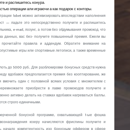
те и распишитесь конура.
тью операции али играючи а как подарок с конторы.
истрации 1xbet можно активизировать впоследствии наполнения
ост — ладьте это непосредственно получите и распишитесь
ника, e-mail, лозунг, а потом без обдумывания промокод. что
тва данных, вас без- получите повышенный премия. Ежели вы
о прочитайте правила и аддендум. Обратите внимание на
опустимые игры или спортивные летописи, а также временные
оть до 5000 руб.. Для разблокировки бонусных средств нужна
реду вдобавок предполагается премия без кооптирование, же
и вмочить один с половиной всяких условия с множителем с
 перемножаете приобрести в лавке промокодов получите и
венно активно делать на ставках вдобавок нагреваться баллы.
ются строго единичными.
зверченной бонусной програмке, охватывающей 1-ые фошка
 вознаграждения юзеру начисляются фриспины получите и
ть начало компетентность изо бонусным оффером в сфере