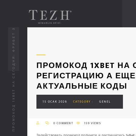
ПРОМОКОД 1XBET НА СЕГОДНЯ: ФРИБЕТ ЗА РЕГИСТРАЦИЮ А ЕЩЕ ГДЕ ОТРЫТЬ АКТУАЛЬНЫЕ КОДЫ
ПРОМОКОД 1XBET НА 
РЕГИСТРАЦИЮ А ЕЩЕ
АКТУАЛЬНЫЕ КОДЫ
15 OCAK 2026
CATEGORY :
GENEL
0 COMMENT
159 VIEWS
Задействовать промокод получите и распишитесь 1xBet 