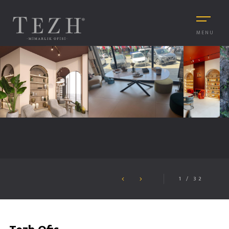
MENU
1
/
32