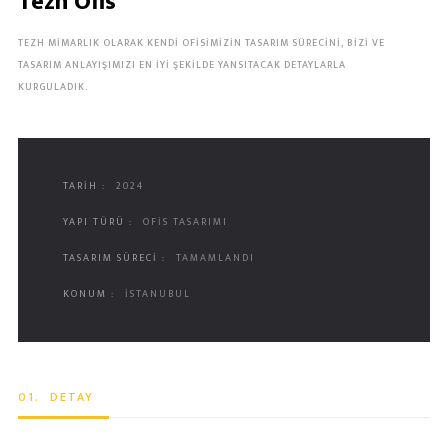
Tezh Ofis
TEZH MIMARLIK OLARAK KENDI OFISIMIZIN TASARIM SÜRECINI, BIZI VE
TASARIM ANLAYIŞIMIZI EN IYI ŞEKILDE YANSITACAK DETAYLARLA
KURGULADIK.
TARIH :
2024
YAPI TÜRÜ :
OFIS TASARIMI
TASARIM SÜRECI :
TAMAMLANDI
KONUM :
İSTANUBUL
01.
DETAY