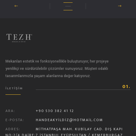
Mekanları estetik ve fonksiyonellikle buluşturuyor, her projeye
yenilikçi ve sürdürülebilir çözümler sunuyoruz. Müşteri odaklı
tasarımlarımızla yaşam alanlarına değer katıyoruz.
01.
İLETİŞİM
ARA:
+90 530 382 41 12
E-POSTA:
HANDEAKYILDIZ@HOTMAIL.COM
ADRES:
MITHATPAŞA MAH. KUBILAY CAD. DIŞ KAPI
NO:2/4 DAIRE:7 İSTANBUL EYÜPSULTAN / KEMERBURGAZ