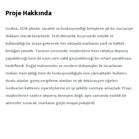
Proje Hakkında
Godiva, 2018 yılında, zarafeti ve fonksiyonelliği birleştiren şık bir züccaciye
dükkanı olarak tasarlandı. Tezh Mimarlık, bu projede estetik ve
kullanışlılığı bir araya getirerek, her detayda markanın zarif ve kaliteli
kimliğini yansıttı. Tasarım sürecinde, müşterilerin hem rahatça alışveriş
yapabileceği hem de uzun süre vakit geçirebileceği bir ortam yaratılması
hedeflendi. Doğal malzemeler ve modern dokunuşlar ile tasarlanan
mekan, hem şıklığı hem de fonksiyonelliğiyle öne çıkmaktadır. Kullanıcı
dostu alanlar, geniş sergileme alanları ve şık dekorasyon öğeleri,
Godiva'nın kalitesini ziyaretçilerine en iyi şekilde sunmayı amaçladı. Proje,
müşterilerine sadece alışveriş deneyimi değil, aynı zamanda estetik bir
atmosfer sunarak, markanın güçlü imajını pekiştirdi.