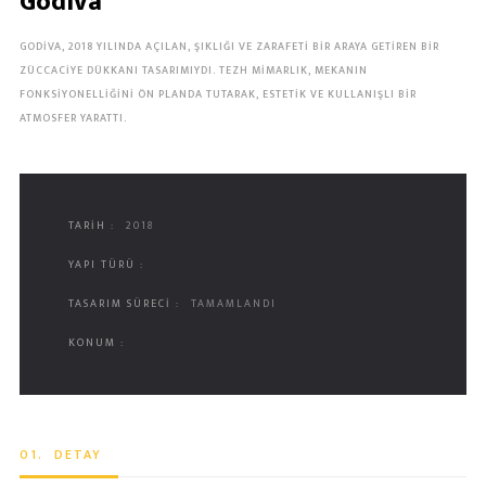
Godiva
GODIVA, 2018 YILINDA AÇILAN, ŞIKLIĞI VE ZARAFETI BIR ARAYA GETIREN BIR
ZÜCCACIYE DÜKKANI TASARIMIYDI. TEZH MIMARLIK, MEKANIN
FONKSIYONELLIĞINI ÖN PLANDA TUTARAK, ESTETIK VE KULLANIŞLI BIR
ATMOSFER YARATTI.
TARIH :
2018
YAPI TÜRÜ :
TASARIM SÜRECI :
TAMAMLANDI
KONUM :
01.
DETAY