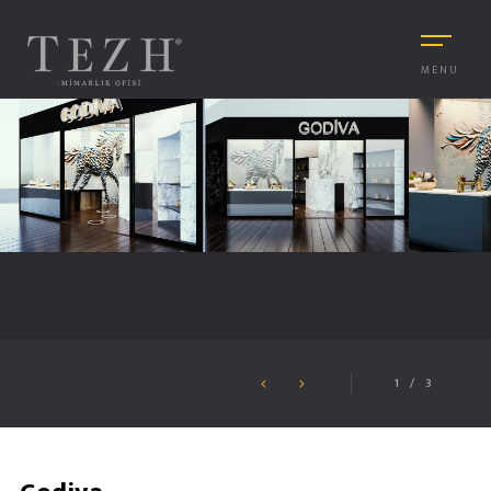
MENU
1
/
3