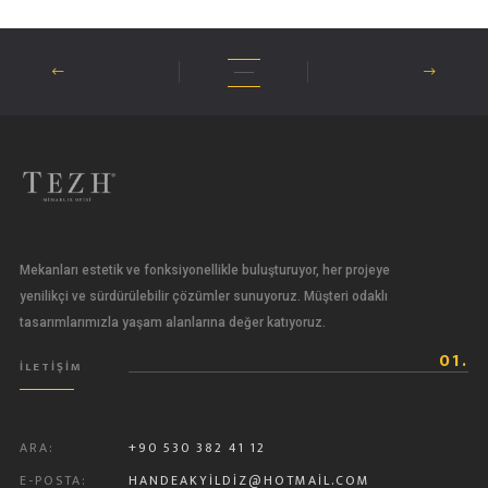
Mekanları estetik ve fonksiyonellikle buluşturuyor, her projeye
yenilikçi ve sürdürülebilir çözümler sunuyoruz. Müşteri odaklı
tasarımlarımızla yaşam alanlarına değer katıyoruz.
01.
İLETİŞİM
ARA:
+90 530 382 41 12
E-POSTA:
HANDEAKYILDIZ@HOTMAIL.COM