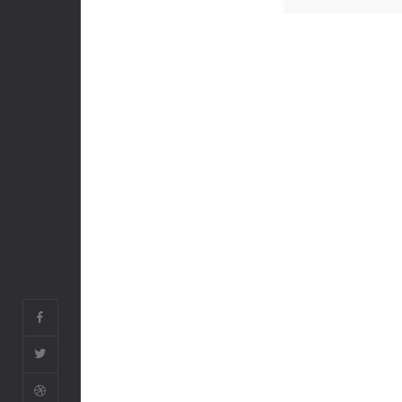
Mekanları estetik ve fonksiyonellikle buluşturuyor, her
projeye yenilikçi ve sürdürülebilir çözümler sunuyoruz.
Müşteri odaklı tasarımlarımızla yaşam alanlarına değer
katıyoruz.