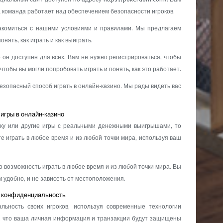
а команда работает над обеспечением безопасности игроков.
накомиться с нашими условиями и правилами. Мы предлагаем
ять, как играть и как выиграть.
 он доступен для всех. Вам не нужно регистрироваться, чтобы
тобы вы могли попробовать играть и понять, как это работает.
езопасный способ играть в онлайн-казино. Мы рады видеть вас
игры в онлайн-казино
етку или другие игры с реальными денежными выигрышами, то
е играть в любое время и из любой точки мира, используя ваш
о возможность играть в любое время и из любой точки мира. Вы
ам удобно, и не зависеть от местоположения.
и конфиденциальность
льность своих игроков, используя современные технологии
 что ваша личная информация и транзакции будут защищены