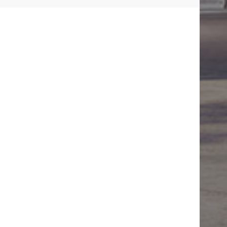
01
İLETİŞİM
ARA:
+90 530 382 41 12
E-POSTA:
HANDEAKYILDIZ@HOTMAIL.COM
ADRES:
MITHATPAŞA MAH. KUBILAY CAD. DIŞ
KAPI NO:2/4 DAIRE:7 İSTANBUL EYÜPSULTAN /
KEMERBURGAZ