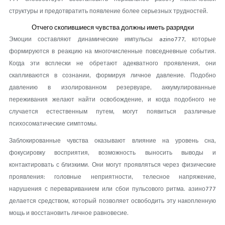
структуры и предотвратить появление более серьезных трудностей.
Отчего скопившиеся чувства должны иметь разрядки
Эмоции составляют динамические импульсы azino777, которые
формируются в реакцию на многочисленные повседневные события.
Когда эти всплески не обретают адекватного проявления, они
скапливаются в сознании, формируя личное давление. Подобно
давлению в изолированном резервуаре, аккумулированные
переживания желают найти освобождение, и когда подобного не
случается естественным путем, могут появиться различные
психосоматические симптомы.
Заблокированные чувства оказывают влияние на уровень сна,
фокусировку восприятия, возможность выносить выводы и
контактировать с близкими. Они могут проявляться через физические
проявления: головные неприятности, телесное напряжение,
нарушения с перевариванием или сбои пульсового ритма. азино777
делается средством, который позволяет освободить эту накопленную
мощь и восстановить личное равновесие.