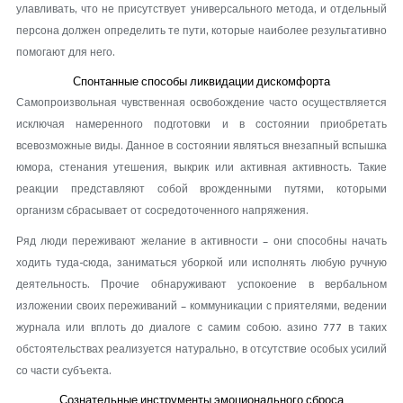
улавливать, что не присутствует универсального метода, и отдельный
персона должен определить те пути, которые наиболее результативно
помогают для него.
Спонтанные способы ликвидации дискомфорта
Самопроизвольная чувственная освобождение часто осуществляется
исключая намеренного подготовки и в состоянии приобретать
всевозможные виды. Данное в состоянии являться внезапный вспышка
юмора, стенания утешения, выкрик или активная активность. Такие
реакции представляют собой врожденными путями, которыми
организм сбрасывает от сосредоточенного напряжения.
Ряд люди переживают желание в активности – они способны начать
ходить туда-сюда, заниматься уборкой или исполнять любую ручную
деятельность. Прочие обнаруживают успокоение в вербальном
изложении своих переживаний – коммуникации с приятелями, ведении
журнала или вплоть до диалоге с самим собою. азино 777 в таких
обстоятельствах реализуется натурально, в отсутствие особых усилий
со части субъекта.
Сознательные инструменты эмоционального сброса