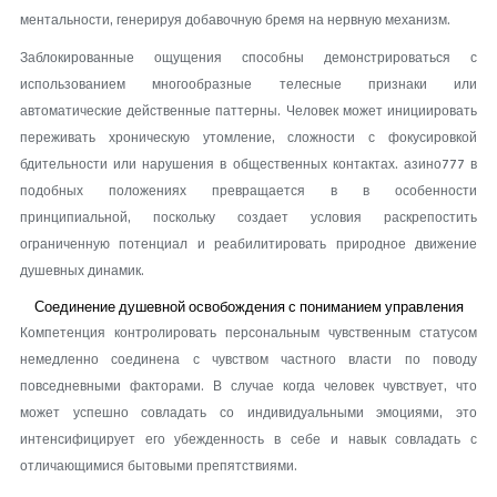
ментальности, генерируя добавочную бремя на нервную механизм.
Заблокированные ощущения способны демонстрироваться с
использованием многообразные телесные признаки или
автоматические действенные паттерны. Человек может инициировать
переживать хроническую утомление, сложности с фокусировкой
бдительности или нарушения в общественных контактах. азино777 в
подобных положениях превращается в в особенности
принципиальной, поскольку создает условия раскрепостить
ограниченную потенциал и реабилитировать природное движение
душевных динамик.
Соединение душевной освобождения с пониманием управления
Компетенция контролировать персональным чувственным статусом
немедленно соединена с чувством частного власти по поводу
повседневными факторами. В случае когда человек чувствует, что
может успешно совладать со индивидуальными эмоциями, это
интенсифицирует его убежденность в себе и навык совладать с
отличающимися бытовыми препятствиями.