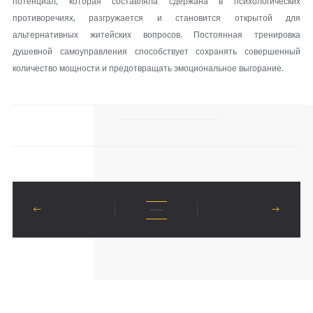
потенциал, которая составляла сдержана в психологических
противоречиях, разгружается и становится открытой для
альтернативных житейских вопросов. Постоянная тренировка
душевной самоуправления способствует сохранять совершенный
количество мощности и предотвращать эмоциональное выгорание.