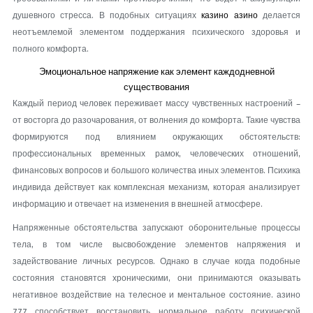
душевного стресса. В подобных ситуациях
казино азино
делается
неотъемлемой элементом поддержания психического здоровья и
полного комфорта.
Эмоциональное напряжение как элемент каждодневной
существования
Каждый период человек переживает массу чувственных настроений –
от восторга до разочарования, от волнения до комфорта. Такие чувства
формируются под влиянием окружающих обстоятельств:
профессиональных временных рамок, человеческих отношений,
финансовых вопросов и большого количества иных элементов. Психика
индивида действует как комплексная механизм, которая анализирует
информацию и отвечает на изменения в внешней атмосфере.
Напряженные обстоятельства запускают оборонительные процессы
тела, в том числе высвобождение элементов напряжения и
задействование личных ресурсов. Однако в случае когда подобные
состояния становятся хроническими, они принимаются оказывать
негативное воздействие на телесное и ментальное состояние. азино
777 способствует восстановить нормальное работу психической