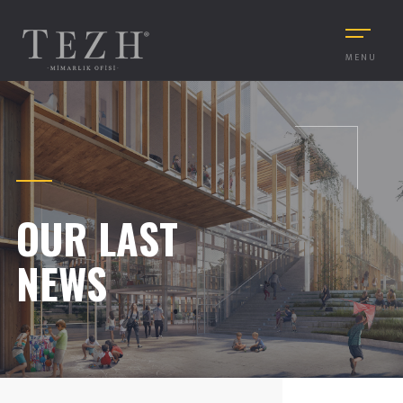
MENU
OUR LAST
NEWS