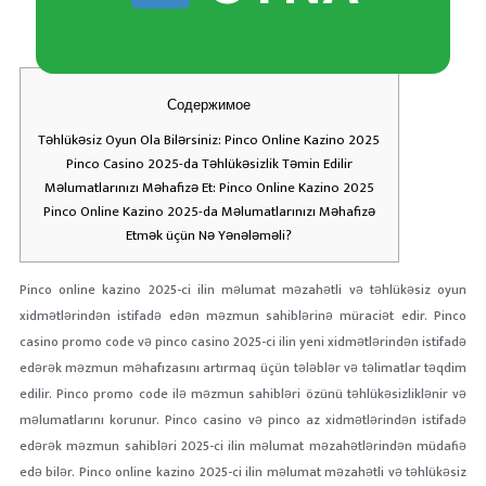
Содержимое
Təhlükəsiz Oyun Ola Bilərsiniz: Pinco Online Kazino 2025
Pinco Casino 2025-da Təhlükəsizlik Təmin Edilir
Məlumatlarınızı Məhafizə Et: Pinco Online Kazino 2025
Pinco Online Kazino 2025-da Məlumatlarınızı Məhafizə
Etmək üçün Nə Yənələməli?
Pinco online kazino 2025-ci ilin məlumat məzahətli və təhlükəsiz oyun
xidmətlərindən istifadə edən məzmun sahiblərinə müraciət edir. Pinco
casino promo code və pinco casino 2025-ci ilin yeni xidmətlərindən istifadə
edərək məzmun məhafızasını artırmaq üçün tələblər və təlimatlar təqdim
edilir. Pinco promo code ilə məzmun sahibləri özünü təhlükəsizliklənir və
məlumatlarını korunur. Pinco casino və pinco az xidmətlərindən istifadə
edərək məzmun sahibləri 2025-ci ilin məlumat məzahətlərindən müdafiə
edə bilər. Pinco online kazino 2025-ci ilin məlumat məzahətli və təhlükəsiz