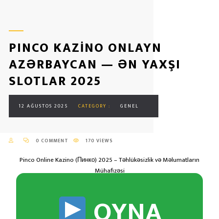
PINCO KAZINO ONLAYN
AZƏRBAYCAN — ƏN YAXŞI
SLOTLAR 2025
12 AĞUSTOS 2025
CATEGORY :
GENEL
0 COMMENT
170 VIEWS
Pinco Online Kazino (Пинко) 2025 – Təhlükəsizlik və Məlumatların
Mühafizəsi
OYNA