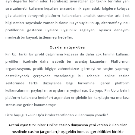
ayrı değerler temin eder. Tecrübesiz ziyaretçiler, zor teknik terimler yanı
sıra zahmetli kullanım koşulları arasından ilk aşamadaki bilgilere kolayca
göz atabilir; deneyimli platform kullanıcıları, analitik sunumlar artı özet
bilgi notları sayesinde zaman hızlanır. Bu yönüyle Pin Up, alternatif oyuncu
profillerine gösteren üyelere uygunluk sağlayan, oyuncu deneyimi
merkezli bir kaynak üstlenmeyi hedefler.
Odaklanan üye kitlesi
Pin Up, farklı bir profil dağılımına kapsasa da daha çok tanımlı kullanıcı
profilleri özelinde daha isabetli bir avantaj kazandırır. Platformun
organizasyonu, pratik bilgiye zahmetsizce görmeyi ve seçim yapmayı
destekleyecek çerçevede tasarlandığı bu sebeple, online casino
sektöründe farklı düzeylerde bilgi birikimine içeren platform
kullanıcılarının paylaşılan arayışlarına yoğunlaşır. Bu yapı, Pin Up’u belirli
platform kullanıcısı hedefleri açısından erişilebilir bir karşılaştırma merkezi
statüsüne getirir konuma taşır.
Liste başlığı 1 – Pin Up’u kimler tarafından kullanmaya yönelir?
Acemi oyun tutkunları: Online casino dünyasına yeni katılan kullanıcılar
nezdinde casino jargonları, hoş geldin bonusu gereklilikleri birlikte