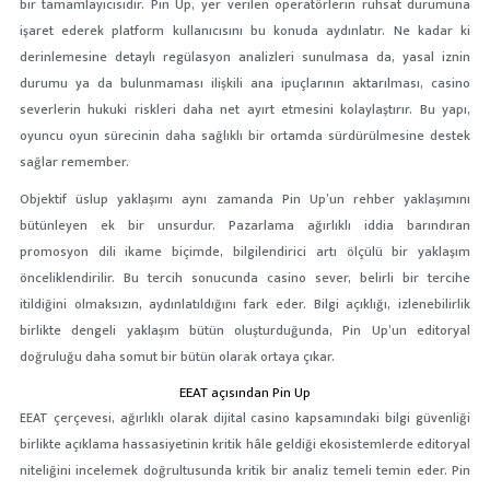
bir tamamlayıcısıdır. Pin Up, yer verilen operatörlerin ruhsat durumuna
işaret ederek platform kullanıcısını bu konuda aydınlatır. Ne kadar ki
derinlemesine detaylı regülasyon analizleri sunulmasa da, yasal iznin
durumu ya da bulunmaması ilişkili ana ipuçlarının aktarılması, casino
severlerin hukuki riskleri daha net ayırt etmesini kolaylaştırır. Bu yapı,
oyuncu oyun sürecinin daha sağlıklı bir ortamda sürdürülmesine destek
sağlar remember.
Objektif üslup yaklaşımı aynı zamanda Pin Up’un rehber yaklaşımını
bütünleyen ek bir unsurdur. Pazarlama ağırlıklı iddia barındıran
promosyon dili ikame biçimde, bilgilendirici artı ölçülü bir yaklaşım
önceliklendirilir. Bu tercih sonucunda casino sever, belirli bir tercihe
itildiğini olmaksızın, aydınlatıldığını fark eder. Bilgi açıklığı, izlenebilirlik
birlikte denge­li yaklaşım bütün oluşturduğunda, Pin Up’un editoryal
doğruluğu daha somut bir bütün olarak ortaya çıkar.
EEAT açısından Pin Up
EEAT çerçevesi, ağırlıklı olarak dijital casino kapsamındaki bilgi güvenliği
birlikte açıklama hassasiyetinin kritik hâle geldiği ekosistemlerde editoryal
niteliğini incelemek doğrultusunda kritik bir analiz temeli temin eder. Pin