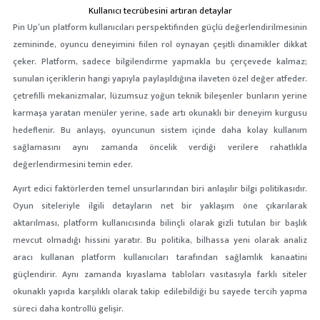
Kullanıcı tecrübesini artıran detaylar
Pin Up’un platform kullanıcıları perspektifinden güçlü değerlendirilmesinin
zemininde, oyuncu deneyimini fiilen rol oynayan çeşitli dinamikler dikkat
çeker. Platform, sadece bilgilendirme yapmakla bu çerçevede kalmaz;
sunulan içeriklerin hangi yapıyla paylaşıldığına ilaveten özel değer atfeder.
çetrefilli mekanizmalar, lüzumsuz yoğun teknik bileşenler bunların yerine
karmaşa yaratan menüler yerine, sade artı okunaklı bir deneyim kurgusu
hedeflenir. Bu anlayış, oyuncunun sistem içinde daha kolay kullanım
sağlamasını aynı zamanda öncelik verdiği verilere rahatlıkla
değerlendirmesini temin eder.
Ayırt edici faktörlerden temel unsurlarından biri anlaşılır bilgi politikasıdır.
Oyun siteleriyle ilgili detayların net bir yaklaşım öne çıkarılarak
aktarılması, platform kullanıcısında bilinçli olarak gizli tutulan bir başlık
mevcut olmadığı hissini yaratır. Bu politika, bilhassa yeni olarak analiz
aracı kullanan platform kullanıcıları tarafından sağlamlık kanaatini
güçlendirir. Aynı zamanda kıyaslama tabloları vasıtasıyla farklı siteler
okunaklı yapıda karşılıklı olarak takip edilebildiği bu sayede tercih yapma
süreci daha kontrollü gelişir.