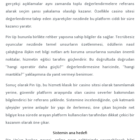
gerçekçi açıklamalar aynı zamanda toplu değerlendirmelere referans
alarak seçim şansı yakalama olasılığı kazanır. Özellikle casino sitesi
değerlendirme talep eden ziyaretçiler nezdinde bu platform ciddi bir süre
kazancı yaratır.
Pin Up bununla birlikte rehber yapısına sahip bilgiler da sağlar. Tecrübesiz
oyuncular nezdinde temel unsurların özetlenmesi, ödüllerin nasıl
çalıştığına ilişkin net bilgi notları artı koruma unsurlarına sunulan önemli
noktalar, hizmetin eğitici tarafını güçlendirir. Bu doğrultuda doğrudan
“hangi operatör daha güçlü?” değerlendirmesine haricinde, “hangi
mantıkla?” yaklaşımına da yanıt vermeyi benimser.
Sonuç olarak Pin Up, bu hizmeti klasik bir casino sitesi olarak tanımlamak
yerine, güvenilir platform arayışında olan casino severler bakımından
bilgilendirici bir referans şeklinde. Sistemine incelendiğinde, çok katmanlı
işleyişler yerine anlaşılır bir yapı ile ilerlemesi, öne çıkan biçimde net
bilgiye kısa sürede arayan platform kullanıcıları tarafından dikkat çekici bir
kazanım olarak öne çıkar.
Sistemin ana hedefi