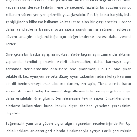
seçenek havuzları hedeflemeyi esas alır. Bu modeldeki bilgi merkezlerinde
kapsam son derece fazladır; yine de seçenek fazlalığı bu yüzden oyuncu
kullanım süreci yer yer çetrefilli yavaşlayabilir. Pin Up buna karşılık, liste
genişliğinden bilhassa kullanım kalitesi esas alan bir çizgi önceler. Görece
daha az platform bazında oyun sitesi sunulmasına rağmen, editoryal
düzeni anlaşılır oluşturulduğu için değerlendirme evresi daha verimli
ilerler.
Öne çıkan bir başka ayrışma noktası, ifade biçimi aynı zamanda aktarım
yapısında kendini gösterir. Belirli alternatifler, daha karmaşık aynı
zamanda derinlemesine analizlere öne çıkarırken; Pin Up, öne çıkan
şekilde ilk kez oynayan ve orta düzey oyun tutkunları adına kolay kavranır
bir dil benimsemeyi esas alır. Bu durum, Pin Up’u, “kısa sürede karar
verme ile temel bakış kazanma” doğrultusunda bu amaçla gelenler için
daha erişilebilir öne çıkarır. Derinlemesine teknik rapor önceliklendiren
platform kullanıcıları buna karşılık diğer sitelere yönelme gereksinimi
duyabilir.
Bağımsızlık yanı sıra güven algısı algısı açısından incelendiğinde Pin Up,
iddialı reklam anlatımı geri planda bırakmasıyla ayrışır. Farklı çözümlerin