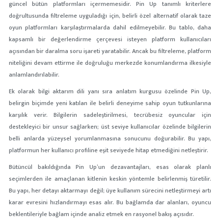
güncel bütün platformları içermemesidir. Pin Up tanımlı kriterlere
doğrultusunda filtreleme uyguladığı için, belirli özel alternatif olarak taze
oyun platformları karşılaştırmalarda dahil edilmeyebilir. Bu tablo, daha
kapsamlı bir değerlendirme çerçevesi isteyen platform kullanıcıları
açısından bir daralma soru işareti yaratabilir. Ancak bu filtreleme, platform
niteliğini devam ettirme ile doğruluğu merkezde konumlandırma ilkesiyle
anlamlandırılabilir.
Ek olarak bilgi aktarım dili yanı sıra anlatım kurgusu özelinde Pin Up,
belirgin biçimde yeni katılan ile belirli deneyime sahip oyun tutkunlarına
karşılık verir. Bilgilerin sadeleştirilmesi, tecrübesiz oyuncular için
destekleyici bir unsur sağlarken; üst seviye kullanıcılar özelinde bilgilerin
belli anlarda yüzeysel yorumlanmasına sonucunu doğurabilir. Bu yapı,
platformun her kullanıcı profiline eşit seviyede hitap etmediğini netleştirir.
Bütüncül bakıldığında Pin Up’un dezavantajları, esas olarak planlı
seçimlerden ile amaçlanan kitlenin keskin yöntemle belirlenmiş türetilir.
Bu yapı, her detayı aktarmayı değil; üye kullanım sürecini netleştirmeyi artı
karar evresini hızlandırmayı esas alır. Bu bağlamda dar alanları, oyuncu
beklentileriyle bağlam içinde analiz etmek en rasyonel bakış açısıdır.