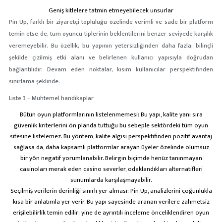
Geniş kitlelere tatmin etmeyebilecek unsurlar
Pin Up, farklı bir ziyaretçi topluluğu özelinde verimli ve sade bir platform
temin etse de, tüm oyuncu tiplerinin beklentilerini benzer seviyede karşılık
veremeyebilir. Bu özellik, bu yapının yetersizliğinden daha fazla; bilinçli
şekilde çizilmiş etki alanı ve belirlenen kullanıcı yapısıyla doğrudan
bağlantılıdır. Devam eden noktalar, kısım kullanıcılar perspektifinden
sınırlama şeklinde.
Liste 3 – Muhtemel handikaplar
Bütün oyun platformlarının listelenmemesi: Bu yapı, kalite yanı sıra
güvenlik kriterlerini ön planda tuttuğu bu sebeple sektördeki tüm oyun
sitesine listelemez. Bu yöntem, kalite algısı perspektifinden pozitif avantaj
sağlasa da, daha kapsamlı platformlar arayan üyeler özelinde olumsuz
bir yön negatif yorumlanabilir. Belirgin biçimde henüz tanınmayan
casinoları merak eden casino severler, odaklandıkları alternatifleri
sunumlarda karşılaşmayabilir.
Seçilmiş verilerin derinliği sınırlı yer alması: Pin Up, analizlerini çoğunlukla
kısa bir anlatımla yer verir. Bu yapı sayesinde aranan verilere zahmetsiz
erişilebilirlik temin edilir; yine de ayrıntılı inceleme önceliklendiren oyun