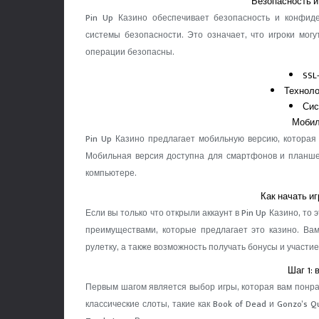
Безопасность 
Pin Up Казино обеспечивает безопасность и конфиде
системы безопасности. Это означает, что игроки мог
операции безопасны.
SSL
Техноло
Сис
Мобил
Pin Up Казино предлагает мобильную версию, которая 
Мобильная версия доступна для смартфонов и планшет
компьютере.
Как начать иг
Если вы только что открыли аккаунт в Pin Up Казино, то
преимуществами, которые предлагает это казино. Вам
рулетку, а также возможность получать бонусы и участие
Шаг 1: 
Первым шагом является выбор игры, которая вам понрав
классические слоты, такие как Book of Dead и Gonzo’s Q