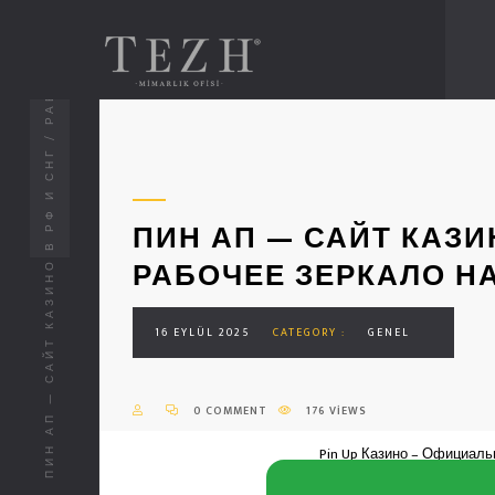
ПИН АП — САЙТ КАЗИНО В РФ И СНГ / РАБОЧЕЕ ЗЕРКАЛО НА СЕГОДНЯ
ПИН АП — САЙТ КАЗИН
РАБОЧЕЕ ЗЕРКАЛО Н
16 EYLÜL 2025
CATEGORY :
GENEL
0 COMMENT
176 VIEWS
Pin Up Казино – Официаль