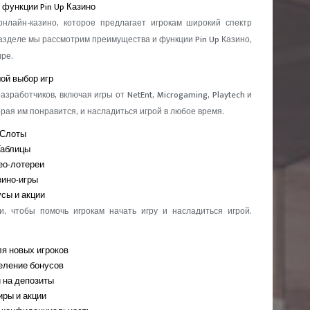
функции Pin Up Казино
нлайн-казино, которое предлагает игрокам широкий спектр
азделе мы рассмотрим преимущества и функции Pin Up Казино,
ире.
ой выбор игр
зработчиков, включая игры от NetEnt, Microgaming, Playtech и
торая им понравится, и насладиться игрой в любое время.
Слоты
аблицы
ео-лотереи
зино-игры
сы и акции
, чтобы помочь игрокам начать игру и насладиться игрой.
я новых игроков
еление бонусов
 на депозиты
иры и акции