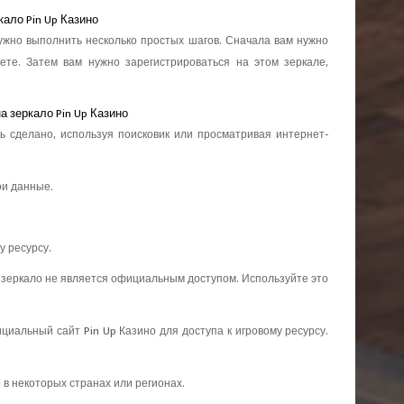
кало Pin Up Казино
жно выполнить несколько простых шагов. Сначала вам нужно
ете. Затем вам нужно зарегистрироваться на этом зеркале,
а зеркало Pin Up Казино
ь сделано, используя поисковик или просматривая интернет-
ои данные.
у ресурсу.
а зеркало не является официальным доступом. Используйте это
иальный сайт Pin Up Казино для доступа к игровому ресурсу.
 в некоторых странах или регионах.