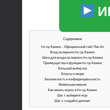
И
Содержимое
Pin Up Казино – Официальный сайт Пин Ап
Вход на зеркало Pin Up Казино
Шаги для входа на зеркало Pin Up Казино
Преимущества и функции Pin Up Казино
Большой выбор игр
Бонусы и акции
Безопасность и конфиденциальность
Мобильная версия
Как начать играть в Pin Up Казино
Шаг 1: выберите игру
Шаг 2: создайте депозит