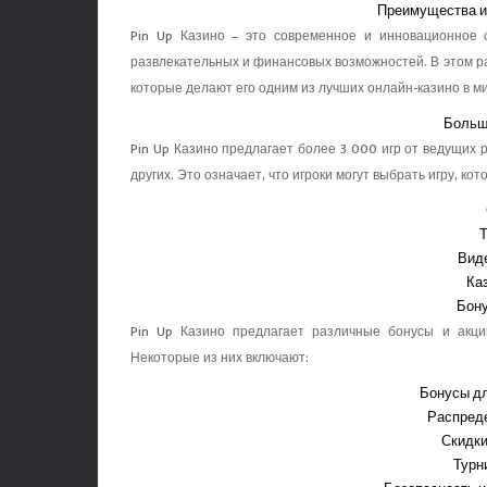
Преимущества и 
Pin Up Казино – это современное и инновационное о
развлекательных и финансовых возможностей. В этом р
которые делают его одним из лучших онлайн-казино в м
Больш
Pin Up Казино предлагает более 3 000 игр от ведущих ра
других. Это означает, что игроки могут выбрать игру, ко
Т
Вид
Ка
Бону
Pin Up Казино предлагает различные бонусы и акции
Некоторые из них включают:
Бонусы дл
Распред
Скидки
Турн