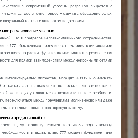
а качественно современный уровень, разрешая общаться с
ния команды достаточно попросту озвучить обращение вслух,
ли визуальный контакт с аппаратом недостижим.
рямое регулирование мыслью
нной шаг в прогрессе человеко-машинного сотрудничества.
зино 777 обеспечивают регулировать устройствами энергией
ектроэнцефалография, функциональная магнитно-резонансная
ности для прямой взаимодействия между нейронными сетями
ем имплантируемых микросхем, могущих читать и объяснять
 Это раскрывает направления не только для личностей с
елей, желающих увеличить свои познавательные способности.
зу, переключаться между поручениями молниеносно или даже
ользователями прямо через нервную систему.
ексы и предиктивный UX
ережающему варианту. Взамен того чтобы ждать команд
о необходимости и акции. азино 777 создает фундамент для