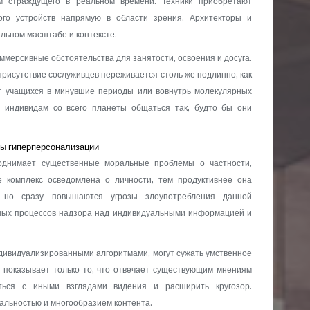
м страждущего в реальном времени. Техники приобретают
ого устройств напрямую в области зрения. Архитекторы и
льном масштабе и контексте.
мерсивные обстоятельства для занятости, освоения и досуга.
рисутствие сослуживцев переживается столь же подлинно, как
т учащихся в минувшие периоды или вовнутрь молекулярных
 индивидам со всего планеты общаться так, будто бы они
ты гиперперсонализации
однимает существенные моральные проблемы о частности,
 комплекс осведомлена о личности, тем продуктивнее она
, но сразу повышаются угрозы злоупотребления данной
ных процессов надзора над индивидуальными информацией и
ивидуализированными алгоритмами, могут сужать умственное
а показывает только то, что отвечает существующим мнениям
иться с иными взглядами видения и расширить кругозор.
альностью и многообразием контента.