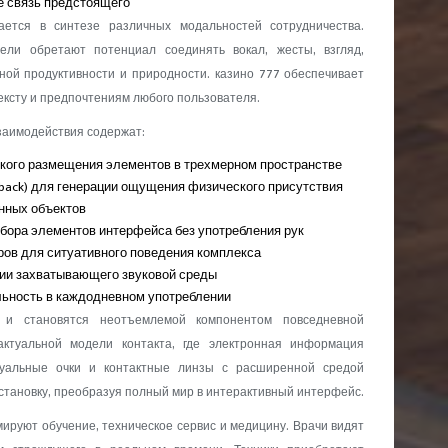
е связь предстоящего
ается в синтезе различных модальностей сотрудничества.
тели обретают потенциал соединять вокал, жесты, взгляд,
ой продуктивности и природности. казино 777 обеспечивает
ексту и предпочтениям любого пользователя.
заимодействия содержат:
ткого размещения элементов в трехмерном пространстве
dback) для генерации ощущения физического присутствия
нных объектов
тбора элементов интерфейса без употребления рук
ов для ситуативного поведения комплекса
ии захватывающего звуковой среды
льность в каждодневном употреблении
и становятся неотъемлемой компонентом повседневной
ктуальной модели контакта, где электронная информация
туальные очки и контактные линзы с расширенной средой
тановку, преобразуя полный мир в интерактивный интерфейс.
руют обучение, техническое сервис и медицину. Врачи видят