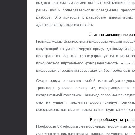
выдавать различным сегментам зрителей. Машинное н
решениями и пользовательским поведением, предос
разборе. Это приводит к разработке динамических
адаптированную версию товара.
Слитная совмещение реал
Граница между физическим и цифровым мирами продолж
окружающий разум формируют среду, где коммуникаци
пространства. Зеркала трансформируются в монито
приобретают виртуальную функциональность. azino 7
цифровыми операциями совершается без пробелов в по
Смарт-города составляют собой масштабную осуще
транспорт, уличное освещение, информационные 
интерактивной комплекса. Пешеход способен приступи
очки на улице и закончить дорогу, следуя подска
осведомлены контекст пользователя и трудятся коорди
Как преобразуется роль
Профессия UX-оформителя переживает первичную изме
дополняются восприятием машинного изучения, мора