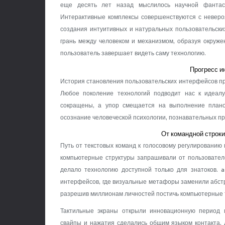
еще десять лет назад мыслилось научной фантас
Интерактивные комплексы совершенствуются с неверо
создания интуитивных и натуральных пользовательск
грань между человеком и механизмом, образуя окружен
пользователь завершает видеть саму технологию.
Прогресс и
История становления пользовательских интерфейсов про
Любое поколение технологий подводит нас к идеалу 
сокращены, а упор смещается на выполнение плано
осознание человеческой психологии, познавательных п
От командной строки
Путь от текстовых команд к голосовому регулированию
компьютерные структуры запрашивали от пользовател
делало технологию доступной только для знатоков. 
интерфейсов, где визуальные метафоры заменили абст
разрешив миллионам личностей постичь компьютерные 
Тактильные экраны открыли инновационную период 
свайпы и нажатия сделались общим языком контакта, д