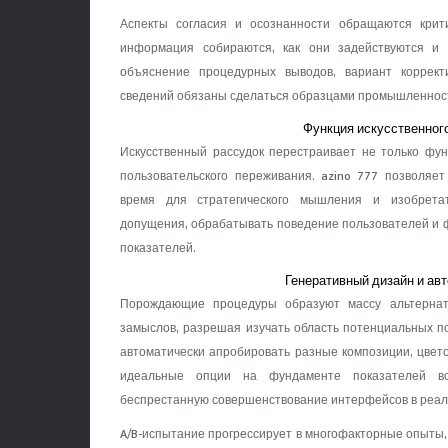
Аспекты согласия и осознанности обращаются крит
информация собираются, как они задействуются и
объяснение процедурных выводов, вариант коррек
сведений обязаны сделаться образцами промышленнос
Функция искусственного
Искусственный рассудок перестраивает не только фун
пользовательского переживания. azino 777 позволяе
время для стратегического мышления и изобрета
допущения, обрабатывать поведение пользователей и 
показателей.
Генеративный дизайн и ав
Порождающие процедуры образуют массу альтернат
замыслов, разрешая изучать область потенциальных п
автоматически апробировать разные композиции, цвет
идеальные опции на фундаменте показателей во
беспрестанную совершенствование интерфейсов в реал
A/B-испытание прогрессирует в многофакторные опыты,