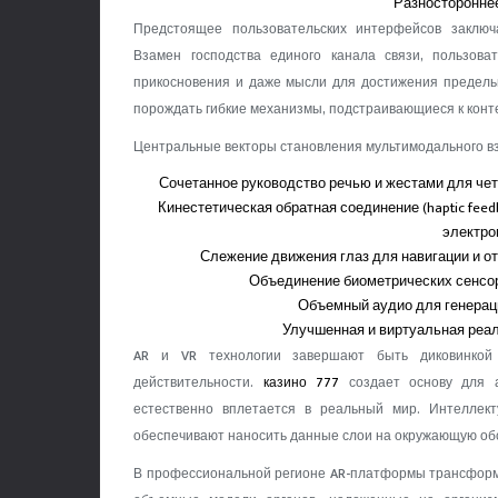
Разносторонне
Предстоящее пользовательских интерфейсов заключ
Взамен господства единого канала связи, пользова
прикосновения и даже мысли для достижения предельн
порождать гибкие механизмы, подстраивающиеся к конт
Центральные векторы становления мультимодального в
Сочетанное руководство речью и жестами для че
Кинестетическая обратная соединение (haptic fee
электро
Слежение движения глаз для навигации и о
Объединение биометрических сенсор
Объемный аудио для генерац
Улучшенная и виртуальная реа
AR и VR технологии завершают быть диковинкой 
действительности.
казино 777
создает основу для а
естественно вплетается в реальный мир. Интеллек
обеспечивают наносить данные слои на окружающую обс
В профессиональной регионе AR-платформы трансформи