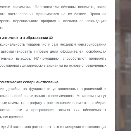
ически значимыми. Пользователи обязаны понимать, какие
 что постановления принимаются на их базисе. Право на
тировки персонального профиля и абсолютное ликвидацию
ти.
 интеллекта в образовании UX
кциональность товаров, но и сам механизм конструирования
т автоматизировать типовые дела оформителей, освобождая
тельных выводов. ИИ-помощники способствуют проверять
формировать дизайнерские варианты на основе определенных
томатическая совершенствование
ив дизайна на фундаменте установленных ограничений и
остановлений значительно скорее личности. Механизмы могут
овые гаммы, типографику и расположение элементов, отбирая
влеченности и превращения. казино 777 обеспечивает
ьном времени.
 где ИИ автономно распознает, что совмещения составляющих