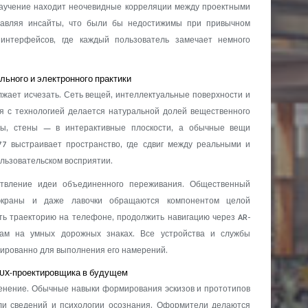
аучение находит неочевидные корреляции между проектными
тавляя инсайты, что были бы недостижимы при привычном
 интерфейсов, где каждый пользователь замечает немного
ьного и электронного практики
ает исчезать. Сеть вещей, интеллектуальные поверхности и
я с технологией делается натуральной долей вещественного
ры, стены — в интерактивные плоскости, а обычные вещи
77 выстраивает пространство, где сдвиг между реальными и
льзовательском восприятии.
ствление идеи объединенного переживания. Общественный
экраны и даже лавочки обращаются компонентом целой
ть траекторию на телефоне, продолжить навигацию через AR-
зкам на умных дорожных знаках. Все устройства и службы
нированно для выполнения его намерений.
 UX-проектировщика в будущем
нение. Обычные навыки формирования эскизов и прототипов
ли сведений и психологии осознания. Оформители делаются