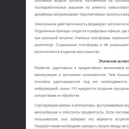
объемные модели органов, наложенные на организ
последовательные указания по ремонту замысловат
дизайнеры визуализируют перспективные проекты в реа
Электронная действительность формирует абсолютно им
Отдаленные бригады сходятся в цифровых офисах, где п
при реальной встречи. Учебные платформы перенося
архитектур. Социальные платформы в VR разрешают
располагаются в едином пространстве.
Этические аспек
Развитие адаптивных и предиктивных механизмов п
манипуляции и автономии пользователя. Чем больше
способна адаптироваться под его необходимости
информацией. азино 777 нуждается создания прозрач
алгоритмами их обработки.
Сортирующие коконы и резонаторы, выстраиваемые инд
многообразие и обострять предвзятость. Если систем
пользователя, она забирает его варианта встрет
Разработчикам необходимо находить баланс между акту