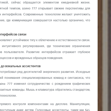
тикой, сейчас обращается элементом ежедневной жизни.
ятной темпом, азино 777 открывает свежие перспективы для
их интерфейсов. Современные технологии желают уничтожить
ие, где коммуникация совершается настолько органично, что
нтерфейсов связи
являет устойчивое тягу к облегчению и естественности связи.
интуитивного регулирования, где технические ограничения
в пользователя. Развитие интерфейсов отражает глубокое
роцессов и врожденных образцов поведения.
 до вокальных ассистентов
 потребовал ряд десятилетий энергичного развития. Исходные
ей понимания специализированных команд и синтаксиса, что
azino 777 изменил сотрудничество с рождением графических
рактные команды. Мышь и клавиатура обратились стандартом,
технологии.
прямого контроля компонентами на дисплее. Манипуляции,
оступным даже детям. Голосовые ассистенты, такие как Siri,