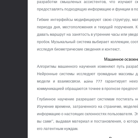
разработки смышленых ассистентов, что изучают ск
предоставлять подходящую информацию и функции в по
Гибкие интерфейсы модифицируют свою структуру, мат
периода дня, местоположения и текущей поручения. К
давать маршрут на занятость в утренние часы или увед
пробок. Музыкальный система выбирает коллекции, со
исследуя биометрические сведения и контекст.
Машинное освоени
Алгоритмы машинного научения изменяют путь разраб
Нейронные системы исследуют громадные массивы д
модели и взаимосвязи. azino 777 гарантирует неи
коммуникацией обращаются точнее в прогнозе предпочт
Глубинное научение разрешает системам постигать н
Изучение времени, затраченного на страничке, моделе
информацию о настоящих склонностях пользователя. Это
вы сами”, выдавая материал и постановления, о котор
его латентным нуждам.