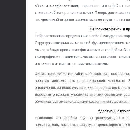
Alexa и Google Assistant, перенесли интерфейсы н
технологией на органичном языке. Теперь для исполне
что чрезвычайно ценно в моментах, когда руки заняты и
Нейроинтерфейсы и п
Нейротехнологии представляют собой следующий коре
Структуры восприятия мозговой функционирования ка
мысли, обходя привычные физические интерфейсы. Эл
томография и инвазивные импланты открывают возмож
интеллекта и компьютерными комплексами.
Фирмы наподобие Neuralink работают над построени
нервную деятельность с значительной четкостью.
ограниченными шансами, но и для здоровых пользоват
Вообразите вариант управлять многими сервисами сра
обмениваться эмоциональными состояниями с другими п
Адаптивные компл
Нынешние интерфейсы идут от реагирующего к оп
пользователя, комплексы стартуют прогнозировать ег