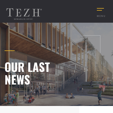
MENU
OUR LAST
NEWS