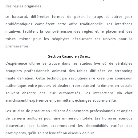
des règles originales.
Le baccarat, différentes formes de poker, le craps et autres jeux
emblématiques complètent cette offre traditionnelle. Les interfaces
intuitives facilitent la compréhension des règles et le placement des
mises, même pour les néophytes découvrant ces univers pour la
première fois.
Section Casino en Direct
L’expérience ultime se trouve dans les studios live où de véritables
croupiers professionnels animent des tables diffusées en streaming
haute définition. Cette technologie révolutionnaire crée une connexion
authentique entre joueurs et dealers, reproduisant la dimension sociale
souvent absente des jeux automatisés. Les interactions via chat
enrichissent l’expérience en permettant échanges et convivialité.
Les studios de production utilisent équipements professionnels et angles
de caméra multiples pour une immersion totale. Les horaires étendus
d’ouverture des tables accommodent les disponibilités variées des
participants, qu’ils soient lève-tôt ou oiseaux de nuit.