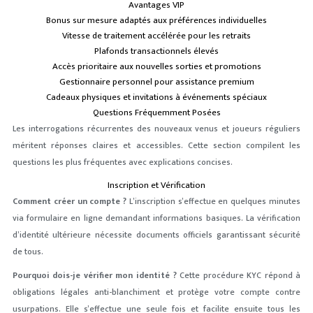
Avantages VIP
Bonus sur mesure adaptés aux préférences individuelles
Vitesse de traitement accélérée pour les retraits
Plafonds transactionnels élevés
Accès prioritaire aux nouvelles sorties et promotions
Gestionnaire personnel pour assistance premium
Cadeaux physiques et invitations à événements spéciaux
Questions Fréquemment Posées
Les interrogations récurrentes des nouveaux venus et joueurs réguliers
méritent réponses claires et accessibles. Cette section compilent les
questions les plus fréquentes avec explications concises.
Inscription et Vérification
Comment créer un compte ?
L’inscription s’effectue en quelques minutes
via formulaire en ligne demandant informations basiques. La vérification
d’identité ultérieure nécessite documents officiels garantissant sécurité
de tous.
Pourquoi dois-je vérifier mon identité ?
Cette procédure KYC répond à
obligations légales anti-blanchiment et protège votre compte contre
usurpations. Elle s’effectue une seule fois et facilite ensuite tous les