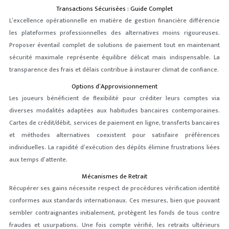
Transactions Sécurisées : Guide Complet
L’excellence opérationnelle en matière de gestion financière différencie
les plateformes professionnelles des alternatives moins rigoureuses.
Proposer éventail complet de solutions de paiement tout en maintenant
sécurité maximale représente équilibre délicat mais indispensable. La
transparence des frais et délais contribue à instaurer climat de confiance.
Options d’Approvisionnement
Les joueurs bénéficient de flexibilité pour créditer leurs comptes via
diverses modalités adaptées aux habitudes bancaires contemporaines.
Cartes de crédit/débit, services de paiement en ligne, transferts bancaires
et méthodes alternatives coexistent pour satisfaire préférences
individuelles. La rapidité d’exécution des dépôts élimine frustrations liées
aux temps d’attente.
Mécanismes de Retrait
Récupérer ses gains nécessite respect de procédures vérification identité
conformes aux standards internationaux. Ces mesures, bien que pouvant
sembler contraignantes initialement, protègent les fonds de tous contre
fraudes et usurpations. Une fois compte vérifié, les retraits ultérieurs