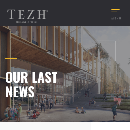
MENU
OUR LAST
NEWS