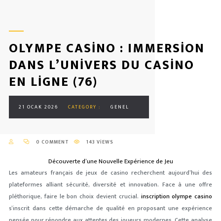
OLYMPE CASINO : IMMERSION
DANS L’UNIVERS DU CASINO
EN LIGNE (76)
21 OCAK 2026
CATEGORY :
GENEL
0 COMMENT
143 VIEWS
Découverte d’une Nouvelle Expérience de Jeu
Les amateurs français de jeux de casino recherchent aujourd’hui des
plateformes alliant sécurité, diversité et innovation. Face à une offre
pléthorique, faire le bon choix devient crucial.
inscription olympe casino
s’inscrit dans cette démarche de qualité en proposant une expérience
pensée pour répondre aux attentes des joueurs modernes. Cette analyse