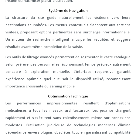
friction et maximiser plaisir d’utilisation.
Système de Navigation
La structure du site guide naturellement les visiteurs vers leurs
destinations souhaitées. Les menus contextuels s’adaptent aux sections
visitées, proposant options pertinentes sans surcharge informationnelle.
Un moteur de recherche intelligent anticipe les requêtes et suggère
résultats avant même complétion de la saisie.
Les outils de filtrage avancés permettent de segmenter le vaste catalogue
selon préférences personnelles, économisant temps précieux autrement
consacré à exploration manuelle. L’interface responsive garantit
expérience optimale quel que soit le dispositif utilisé, reconnaissant
importance croissante du gaming mobile.
Optimisation Technique
Les performances impressionnantes résultent d’optimisations
méticuloises à tous les niveaux architecturaux. Les jeux se chargent
rapidement et s’exécutent sans ralentissement, même sur connexions
modestes. L’utilisation judicieuse de technologies modernes élimine
dépendance envers plugins obsolètes tout en garantissant compatibilité