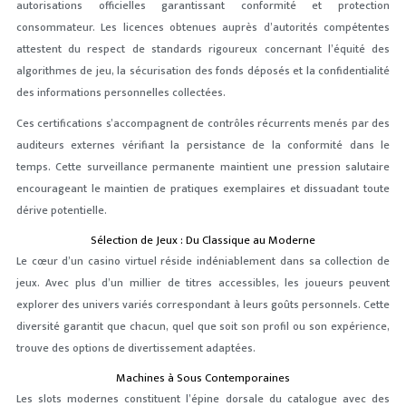
autorisations officielles garantissant conformité et protection
consommateur. Les licences obtenues auprès d’autorités compétentes
attestent du respect de standards rigoureux concernant l’équité des
algorithmes de jeu, la sécurisation des fonds déposés et la confidentialité
des informations personnelles collectées.
Ces certifications s’accompagnent de contrôles récurrents menés par des
auditeurs externes vérifiant la persistance de la conformité dans le
temps. Cette surveillance permanente maintient une pression salutaire
encourageant le maintien de pratiques exemplaires et dissuadant toute
dérive potentielle.
Sélection de Jeux : Du Classique au Moderne
Le cœur d’un casino virtuel réside indéniablement dans sa collection de
jeux. Avec plus d’un millier de titres accessibles, les joueurs peuvent
explorer des univers variés correspondant à leurs goûts personnels. Cette
diversité garantit que chacun, quel que soit son profil ou son expérience,
trouve des options de divertissement adaptées.
Machines à Sous Contemporaines
Les slots modernes constituent l’épine dorsale du catalogue avec des