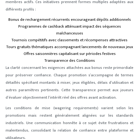
membres actifs. Ces initiatives prennent formes multiples adaptées aux
différents profils :
Bonus de rechargement récurrents encourageant dépôts additionnels
Programmes de cashback atténuant impact des séquences
malchanceuses
Tournois compétitifs avec classements et récompenses attractives
Tours gratuits thématiques accompagnant lancements de nouveaux jeux
Offres saisonnières capitalisant sur périodes festives
Transparence des Conditions
La clarté concernant les exigences attachées aux bonus reste primordiale
pour préserver confiance. Chaque promotion s’accompagne de termes
détaillés spécifiant montants à miser, jeux éligibles, délais d’utilisation et
autres paramètres pertinents. Cette transparence permet aux joueurs
d’évaluer objectivement l’intérêt réel des offres avant activation.
Les conditions de mise (wagering requirements) varient selon les
promotions mais restent généralement alignées sur les standards
industriels. Une communication honnête à ce sujet évite frustrations et
malentendus, consolidant la relation de confiance entre plateforme et
utilisateurs.