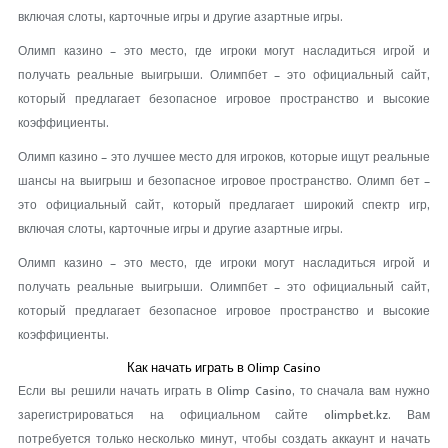
включая слоты, карточные игры и другие азартные игры.
Олимп казино – это место, где игроки могут насладиться игрой и
получать реальные выигрыши. Олимпбет – это официальный сайт,
который предлагает безопасное игровое пространство и высокие
коэффициенты.
Олимп казино – это лучшее место для игроков, которые ищут реальные
шансы на выигрыш и безопасное игровое пространство. Олимп бет –
это официальный сайт, который предлагает широкий спектр игр,
включая слоты, карточные игры и другие азартные игры.
Олимп казино – это место, где игроки могут насладиться игрой и
получать реальные выигрыши. Олимпбет – это официальный сайт,
который предлагает безопасное игровое пространство и высокие
коэффициенты.
Как начать играть в Olimp Casino
Если вы решили начать играть в Olimp Casino, то сначала вам нужно
зарегистрироваться на официальном сайте olimpbet.kz. Вам
потребуется только несколько минут, чтобы создать аккаунт и начать