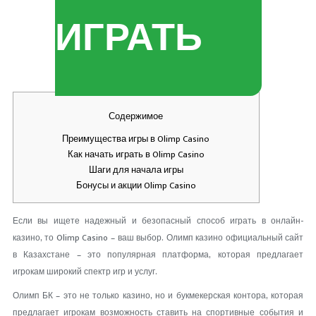
ИГРАТЬ
Содержимое
Преимущества игры в Olimp Casino
Как начать играть в Olimp Casino
Шаги для начала игры
Бонусы и акции Olimp Casino
Если вы ищете надежный и безопасный способ играть в онлайн-
казино, то Olimp Casino – ваш выбор. Олимп казино официальный сайт
в Казахстане – это популярная платформа, которая предлагает
игрокам широкий спектр игр и услуг.
Олимп БК – это не только казино, но и букмекерская контора, которая
предлагает игрокам возможность ставить на спортивные события и