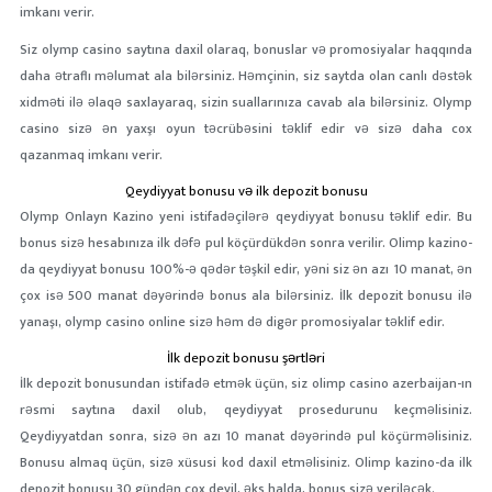
imkanı verir.
Siz olymp casino saytına daxil olaraq, bonuslar və promosiyalar haqqında
daha ətraflı məlumat ala bilərsiniz. Həmçinin, siz saytda olan canlı dəstək
xidməti ilə əlaqə saxlayaraq, sizin suallarınıza cavab ala bilərsiniz. Olymp
casino sizə ən yaxşı oyun təcrübəsini təklif edir və sizə daha cox
qazanmaq imkanı verir.
Qeydiyyat bonusu və ilk depozit bonusu
Olymp Onlayn Kazino yeni istifadəçilərə qeydiyyat bonusu təklif edir. Bu
bonus sizə hesabınıza ilk dəfə pul köçürdükdən sonra verilir. Olimp kazino-
da qeydiyyat bonusu 100%-ə qədər təşkil edir, yəni siz ən azı 10 manat, ən
çox isə 500 manat dəyərində bonus ala bilərsiniz. İlk depozit bonusu ilə
yanaşı, olymp casino online sizə həm də digər promosiyalar təklif edir.
İlk depozit bonusu şərtləri
İlk depozit bonusundan istifadə etmək üçün, siz olimp casino azerbaijan-ın
rəsmi saytına daxil olub, qeydiyyat prosedurunu keçməlisiniz.
Qeydiyyatdan sonra, sizə ən azı 10 manat dəyərində pul köçürməlisiniz.
Bonusu almaq üçün, sizə xüsusi kod daxil etməlisiniz. Olimp kazino-da ilk
depozit bonusu 30 gündən çox deyil, əks halda, bonus sizə veriləcək.