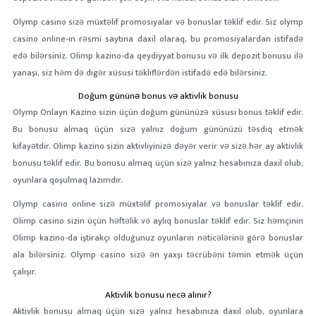
Olymp casino sizə müxtəlif promosiyalar və bonuslar təklif edir. Siz olymp
casino online-ın rəsmi saytına daxil olaraq, bu promosiyalardan istifadə
edə bilərsiniz. Olimp kazino-da qeydiyyat bonusu və ilk depozit bonusu ilə
yanaşı, siz həm də digər xüsusi təkliflərdən istifadə edə bilərsiniz.
Doğum gününə bonus və aktivlik bonusu
Olymp Onlayn Kazino sizin üçün doğum gününüzə xüsusi bonus təklif edir.
Bu bonusu almaq üçün sizə yalnız doğum gününüzü təsdiq etmək
kifayətdir. Olimp kazino sizin aktivliyinizə dəyər verir və sizə hər ay aktivlik
bonusu təklif edir. Bu bonusu almaq üçün sizə yalnız hesabınıza daxil olub,
oyunlara qoşulmaq lazımdır.
Olymp casino online sizə müxtəlif promosiyalar və bonuslar təklif edir.
Olimp casino sizin üçün həftəlik və aylıq bonuslar təklif edir. Siz həmçinin
Olimp kazino-da iştirakçı olduğunuz oyunların nəticələrinə görə bonuslar
ala bilərsiniz. Olymp casino sizə ən yaxşı təcrübəni təmin etmək üçün
çalışır.
Aktivlik bonusu necə alınır?
Aktivlik bonusu almaq üçün sizə yalnız hesabınıza daxil olub, oyunlara