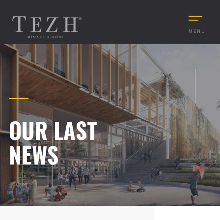
MENU
OUR LAST
NEWS