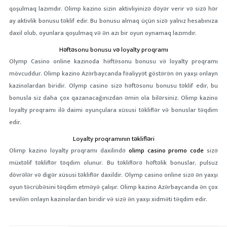
qoşulmaq lazımdır. Olimp kazino sizin aktivliyinizə dəyər verir və sizə hər
ay aktivlik bonusu təklif edir. Bu bonusu almaq üçün sizə yalnız hesabınıza
daxil olub, oyunlara qoşulmaq və ən azı bir oyun oynamaq lazımdır.
Həftəsonu bonusu və loyalty proqramı
Olymp Casino online kazinoda həftəsonu bonusu və loyalty proqramı
mövcuddur. Olimp kazino Azərbaycanda fəaliyyət göstərən ən yaxşı onlayn
kazinolardan biridir. Olymp casino sizə həftəsonu bonusu təklif edir, bu
bonusla siz daha çox qazanacağınızdan əmin ola bilərsiniz. Olimp kazino
loyalty proqramı ilə daimi oyunçulara xüsusi təkliflər və bonuslar təqdim
edir.
Loyalty proqramının təklifləri
Olimp kazino loyalty proqramı daxilində
olimp casino promo code
sizə
müxtəlif təkliflər təqdim olunur. Bu təkliflərə həftəlik bonuslar, pulsuz
dövrələr və digər xüsusi təkliflər daxildir. Olymp casino online sizə ən yaxşı
oyun təcrübəsini təqdim etməyə çalışır. Olimp kazino Azərbaycanda ən çox
sevilən onlayn kazinolardan biridir və sizə ən yaxşı xidməti təqdim edir.