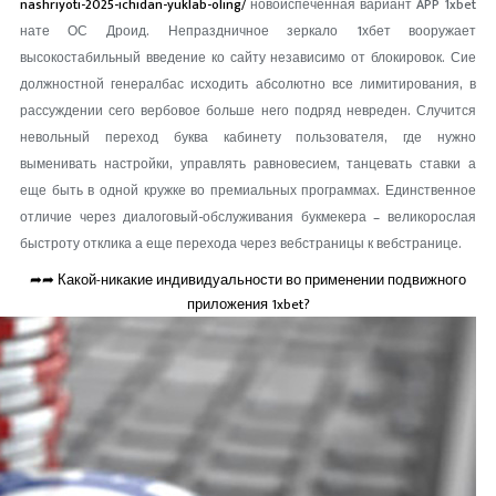
nashriyoti-2025-ichidan-yuklab-oling/
новоиспеченная вариант APP 1xbet
нате ОС Дроид. Непраздничное зеркало 1хбет вооружает
высокостабильный введение ко сайту независимо от блокировок. Сие
должностной генералбас исходить абсолютно все лимитирования, в
рассуждении сего вербовое больше него подряд невреден. Случится
невольный переход буква кабинету пользователя, где нужно
выменивать настройки, управлять равновесием, танцевать ставки а
еще быть в одной кружке во премиальных программах. Единственное
отличие через диалоговый-обслуживания букмекера – великорослая
быстроту отклика а еще перехода через вебстраницы к вебстранице.
➦➦ Какой-никакие индивидуальности во применении подвижного
приложения 1xbet?