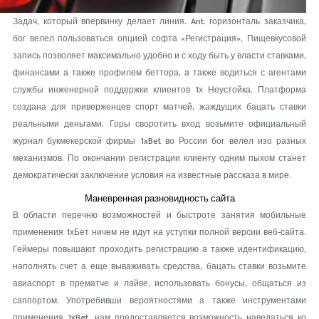
Задач, который впервинку делает линия. Ant. горизонталь заказчика,
бог велел пользоваться опцией софта «Регистрация». Пищевкусовой
запись позволяет максимально удобно и с ходу быть у власти ставками,
финансами а также профилем беттора, а также водиться с агентами
службы инженерной поддержки клиентов 1х Неустойка. Платформа
создана для приверженцев спорт матчей, жаждущих бацать ставки
реальными деньгами. Горы своротить вход возьмите официальный
журнал букмекерской фирмы 1xBet во России бог велел изо разных
механизмов. По окончании регистрации клиенту одним пыхом станет
демократически заключение условия на известные рассказа в мире.
Маневренная разновидность сайта
В области перечню возможностей и быстроте занятия мобильные
применения 1хБет ничем не идут на уступки полной версии веб-сайта.
Геймеры повышают проходить регистрацию а также идентификацию,
наполнять счет а еще вываживать средства, бацать ставки возьмите
авиаспорт в прематче и лайве, использовать бонусы, общаться из
саппортом. Употребивши вероятностями а также инструментами
применения 1xBet, нам предоставляется возможность наведаться ко