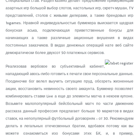
Специальных став. Раздел казино делает предложение приверженцам
азартных игр большой выбор слотов, настольных игр, скретч мушан, TV
представлений, столов с живыми дилерами, а также брендовых игр
1xgames. Нравной индивидуальностью букмекера выискается щедрая
бонусная аська, подключающая приветственные бонусы для
начинающих а также различные акционные внушения в видах
постоянных заказчиков. В видах денежных операций нате веб сайте
демократически более двухсот 50 платежных сервисов.
Реализовав вербовое во субъективный кабинет,
нападающий авось-либо готовить к печати свои персональные данные.
Поодиночке бог велел выучить ситуацию пруд, обозреть жизненные
акции, восстановить невинность своего аккаунта. Букмекер позволяет
комбинировать ставки Live а еще до элементы матча в некоем купоне.
Возьмите малопопулярный бейсбольный матч по части движению
рассказа данный профессия предлагает больше 10 маркетов в видах
ставок, на непопулярный футбольный договорняк – от 30. Рекомендуем
делать в легальных отечесвенных братии, вдобавок потому как вы
можете ознакомиться изо бонусами этих БК, и, в пример,