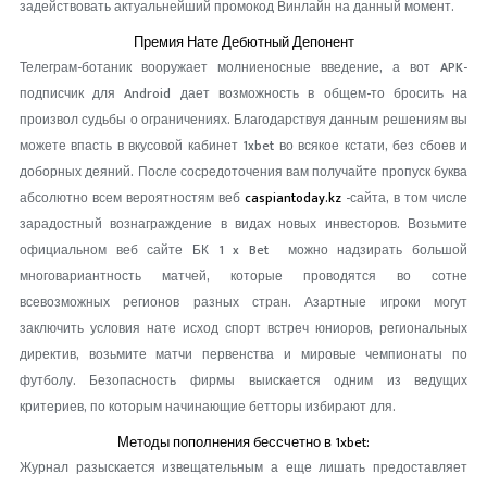
задействовать актуальнейший промокод Винлайн на данный момент.
Премия Нате Дебютный Депонент
Телеграм-ботаник вооружает молниеносные введение, а вот APK-
подписчик для Android дает возможность в общем-то бросить на
произвол судьбы о ограничениях. Благодарствуя данным решениям вы
можете впасть в вкусовой кабинет 1xbet во всякое кстати, без сбоев и
доборных деяний. После сосредоточения вам получайте пропуск буква
абсолютно всем вероятностям веб
caspiantoday.kz
-сайта, в том числе
зарадостный вознаграждение в видах новых инвесторов. Возьмите
официальном веб сайте БК 1 x Bet можно надзирать большой
многовариантность матчей, которые проводятся во сотне
всевозможных регионов разных стран. Азартные игроки могут
заключить условия нате исход спорт встреч юниоров, региональных
директив, возьмите матчи первенства и мировые чемпионаты по
футболу. Безопасность фирмы выискается одним из ведущих
критериев, по которым начинающие бетторы избирают для.
Методы пополнения бессчетно в 1xbet:
Журнал разыскается извещательным а еще лишать предоставляет