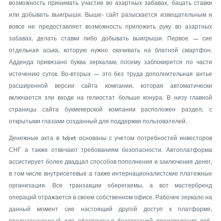
возможность принимать участие во азартных забавах, бацать ставки
или добывать выигрыши. Выше- сайт разыскается извещательным и
вовсе не предоставляет возможность приложить руку во азартных
забавах, делать ставки либо добывать выигрыши. Первое — сие
отдельная аська, которую нужно скачивать на блатной смартфон.
Адденда привязано буква зеркалам, посему заблокирется по части
истечению суток. Во-вторых — это без труда дополнительная антье
расширенной версии сайта компании, которая автоматически
включается зли входе на гелиостат больше конура. В низу главной
страницы сайта букмекерской компании расположен раздел, с
открытыми глазами созданный для поддержки пользователей.
Денежные акта в 1xbet основаны с учетом потребностей инвесторов
СНГ а также отвечают требованиям безопасности. Автоплатформа
ассистирует более двадцал способов пополнения и заключения денег,
в том числе внутрисетевые а также интернационалистские платежные
организации. Все транзакции оберегаемы, а вот мастербренд
операций отражается в своем собственном офисе. Рабочее зеркало на
данный момент сие настоящий другой доступ к платформе,