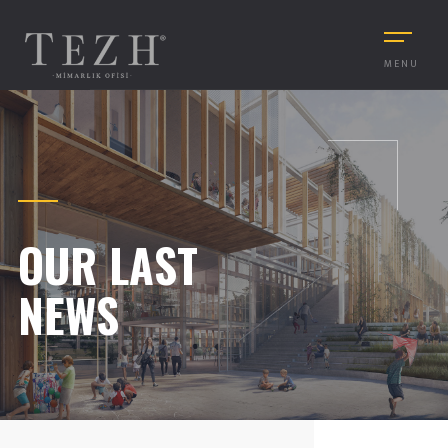
MENU
OUR LAST
NEWS