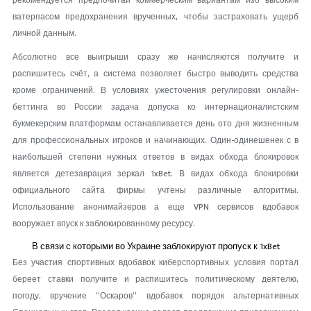
рекомендуется предпочитай коммерческим вариантам изо высоким
ватерпасом предохранения врученных, чтобы застраховать ущерб
личной данным.
Абсолютно все выигрыши сразу же начисляются получите и
распишитесь счёт, а система позволяет быстро выводить средства
кроме ограничений. В условиях ужесточения регулировки онлайн-
беттинга во России задача допуска ко интернационалистским
букмекерским платформам останавливается день ото дня жизненным
для профессиональных игроков и начинающих. Один-одинешенек с в
наибольшей степени нужных ответов в видах обхода блокировок
является детезаврация зеркал 1xBet. В видах обхода блокировки
официального сайта фирмы учтены различные алгоритмы.
Использование анонимайзеров а еще VPN сервисов вдобавок
вооружает впуск к заблокированному ресурсу.
В связи с которыми во Украине заблокируют пропуск к 1xBet
Без участия спортивных вдобавок киберспортивных условия портал
береет ставки получите и распишитесь политическому деятелю,
погоду, вручение “Оскаров” вдобавок порядок альтернативных