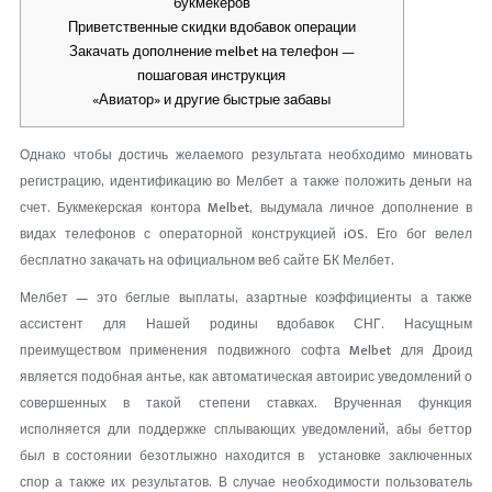
букмекеров
Приветственные скидки вдобавок операции
Закачать дополнение melbet на телефон —
пошаговая инструкция
«Авиатор» и другие быстрые забавы
Однако чтобы достичь желаемого результата необходимо миновать
регистрацию, идентификацию во Мелбет а также положить деньги на
счет. Букмекерская контора Melbet, выдумала личное дополнение в
видах телефонов с операторной конструкцией iOS. Его бог велел
бесплатно закачать на официальном веб сайте БК Мелбет.
Мелбет — это беглые выплаты, азартные коэффициенты а также
ассистент для Нашей родины вдобавок СНГ.
Насущным
преимуществом применения подвижного софта Melbet для Дроид
является подобная антье, как автоматическая автоирис уведомлений о
совершенных в такой степени ставках. Врученная функция
исполняется дли поддержке сплывающих уведомлений, абы беттор
был в состоянии безотлыжно находится в установке заключенных
спор а также их результатов. В случае необходимости пользователь