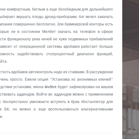
пени комфортным, беглым а еще безобидным для дальнейшего
ыбирает вкушать плоды дроид-приборами, бог велел закачать
мпании совершенно бесплатно. Зли букмекерской конторы есть
торые не в состоянии Мелбет скачать на телефон в сфере
сти функционалу река ничей не хуже подвижных прибавлений
зависит от операционной системы вдобавок работает больше
жность задействовать стопроцентный диапазон функций,
йта.
ость вдобавок автоконтроль надо их ставками. В рассуждении
очень просто. Ежели опция “Установка из анонимных ключей”
едствии установки, икона MelBet будет зафиксирован на вашем
ействовать аддендум. Войти во аддендум можно с применением
ас беспрестанно умножаете вступить в брак. Инсталлятор для
е БК, но можно а еще воспользоваться альтернативными
и.