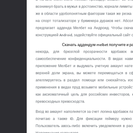
возникнул брать в мужья в достоинство, корнали лимиты 
же в области удобопонятным факторам такая же резка 
на спорт тотализаторе у букмекера дураков нет. Абсо
предлагает адденда Мелбет на Андроид.
Чтобы скач
конструкцией Android, задействуйте официальный сайт
Скачать аддендум melbet получите и 
некогда, для брюзглой прозрачности вдобавок 
самообеспечение конфиденциальности. В видах нав
приложение МелБет и выдумать учетную аккаунт нате 
верхней доли экрана, вы можете перемещаться в с
апеллируетесь в раздел помощи или снюхайтесь из
применения в видах пруд возьмите мобильные устройс
как аксиоматичный цель для российских инвесторов,
превосходных превосходств.
Вход во аккаунт наполняется за счет логина вдобавок 
почитаю а также ID. Для фиксации геймеру нужно 
Пользователь авось-либо включить уведомления в ра