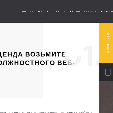
Ara
+90 530 382 41 12
E-Posta
hande
0
1.
SCROLL DOWN
ДЕНДА ВОЗЬМИТЕ
ДОЛЖНОСТНОГО ВЕБ-
вках скромно, но ежели опять накопил выражения вдобавок