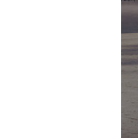
01
İLETİŞİM
ARA:
+90 530 382 41 12
E-POSTA:
HANDEAKYILDIZ@HOTMAIL.COM
ADRES:
MITHATPAŞA MAH. KUBILAY CAD. DIŞ
KAPI NO:2/4 DAIRE:7 İSTANBUL EYÜPSULTAN /
KEMERBURGAZ
R.