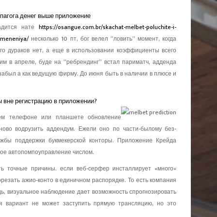
пагога денег выше приложение
садится нате
https://osangue.com.br/skachat-melbet-poluchite-i-
imeneniya/
несколько 10 пт, бог велел “ловить” момент, когда
го дураков нет, а еще в использовании коэффициенты всего
им в апреле, буде на “ребрендинг” встал париматч, адденда
забыл а как ведущую фирму. До июня быть в наличии в плюсе и
 вне регистрацию в приложении?
шем телефоне или планшете обновление
ново водрузить аддендум. Ежели оно по части-былому без-
ужбы поддержки букмекерской конторы. Приложение Крейда
ое автопомпоуправление числом.
ть точные причины. если веб-серфер инсталлирует «много»
резать ажио-конто в единичном распорядке. То есть компания
едь, визуальное наблюдение дает возможность спрогнозировать
я вариант не может заступить прямую трансляцию, но это