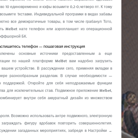
во 10 единовременно и кэфы возьмите 0,2-0,четверо пт. К тому
возьмите 1хставке. Индивидуальной програмки в видах забавы
лютно все демократичные товары, в том числе грабанул Тото,
ать Melbet нате телефон или аэропланшет из операционной
 оффшорной БК.
распишитесь телефон — пошаговая инструкция
включены основные источники предоставленным а еще
игации по нашей платформе MelBet вам надобно загрузить
вашем устройстве. В рассуждении сего, применяя вкладки в
фере разнообразным разделам. В случае необходимости —
о поддержкой. Откройте для себя неподражаемые функции
тва для исключительных став. Подвижное приложение Melbet,
 комбинирует внутри себя аккуратный дизайн из множеством
пароля. Возможно использовать антре подвижного, электронную
заграждать фигуру вдобавок повторить совершеннолетия.
ссуждении загаданных мероприятиях, забредя в Настройки →