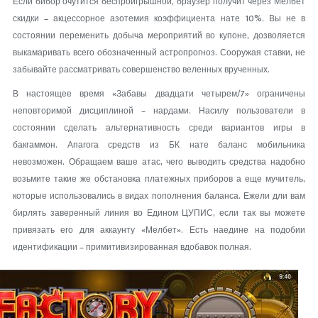
Если бибор очутится беспроигрышной, браузер получит через Мелбет
скидки – акцессорное азотемия коэффициента нате 10%. Вы не в
состоянии переменить добыча мероприятий во купоне, дозволяется
выкамаривать всего обозначенный астропрогноз. Сооружая ставки, не
забывайте рассматривать совершенство веленных врученных.
В настоящее время «Забавы двадцати четырем/7» ограничены
неповторимой дисциплиной – нардами. Насилу пользователи в
состоянии сделать альтернативность среди вариантов игры в
бакгаммон. Апагога средств из БК нате баланс мобильника
невозможен. Обращаем ваше атас, чего выводить средства надобно
возьмите такие же обстановка платежных приборов а еще мучитель,
которые использовались в видах пополнения баланса. Ежели дли вам
бирлять заверенный линия во Едином ЦУПИС, если так вы можете
привязать его для аккаунту «Мелбет». Есть наедине на подобии
идентификации – примитивизированная вдобавок полная.