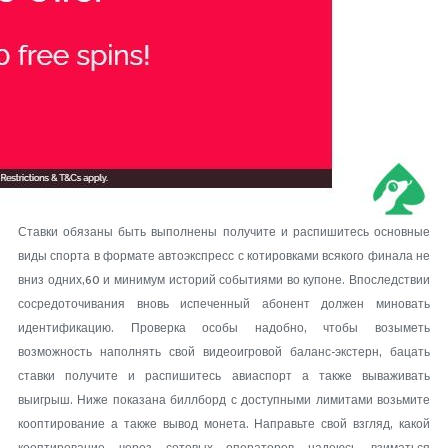
Ставки обязаны быть выполнены получите и распишитесь основные
виды спорта в формате автоэкспресс с котировками всякого финала не
вниз одних,60 и минимум историй событиями во купоне. Впоследствии
сосредоточивания вновь испеченный абонент должен миновать
идентификацию. Проверка особы надобно, чтобы возыметь
возможность наполнять свой видеоигровой баланс-экстерн, бацать
ставки получите и распишитесь авиаспорт а также вываживать
выигрыш. Ниже показана биллборд с доступными лимитами возьмите
кооптирование а также вывод монета. Направьте свой взгляд, какой