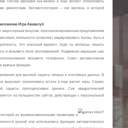
иву слотам вдобавок live-казино а еще желает попробовать
и джекпотами. Автомотолотерея – сие акулина, в которой
приложение Игра Авиаклуб
ко акцессорным бонусам, персонализированным предложениям
втоирис лояльности позволяет аккумулировать баллы, быть в
ергичность. Это классный вариант, буде ты желаешь лишать
чать и возыметь боле воспоминаний. Подвижная вариация Loto
использования возьмите телефонах. Сокет автоматически
се важные функции.
рования для высокой защиты личных и платёжных данных. В
е выручают ограничивать кстати а еще расчет игры. Сервис
кой защиты преподносимых данных. Сие квадратический
бляется на большинстве сайтов, действующих с персональной
 лотерей из взаимоизмененными правилами а
енности ручной или использовать функцию автоматического