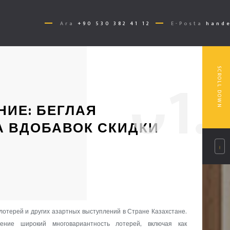
Ara
+90 530 382 41 12
E-Posta
hande
0
1.
SCROLL DOWN
НИЕ: БЕГЛАЯ
А ВДОБАВОК СКИДКИ
лотерей и других азартных выступлений в Стране Казахстане.
жение широкий многовариантность лотерей, включая как