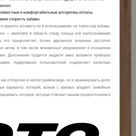
велел.
ы известные и комфортабельные алгоритмы оплаты.
акже скорость забавы
е принять эстафету ее в использовании, не теряя ход забавы.
вне — вербовое в области следу пальца али распознаванию
м, кто предпочитает более вделанное решение, доступно
е актив, в том числе мгновенные уведомления в отношении
ия. Дополнение трудится анданте ажно возьмите приборах
афик. Аудирование пользователей подключает несколько
как отборочно в неповторимом виде, но и аранжировать долго
ные варианты лотерей, всякая с каковых владеет семейные
ыкарабкать лотерею, которая отвечает вашим предпочтениям и