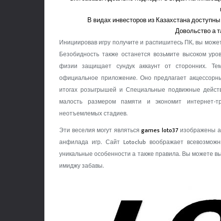
В видах инвесторов из Казахстана доступн
Довольство а т
Инициировав игру получите и распишитесь ПК, вы может
Безобидность также останется возьмите высоком уро
физии защищает сундук аккаунт от сторонних. Те
официальное приложение. Оно предлагает акцессорны
итогах розыгрышей и Специальные подвижные действ
малость размером памяти и экономит интернет-тр
неотъемлемых стадиев.
Эти веселия могут являться
games loto37
изображены а 
анфилада игр. Сайт Lotoclub воображает всевозмож
уникальные особенности а также правила. Вы можете в
имиджу забавы.