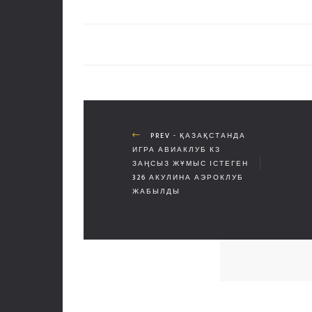
PREV - ҚАЗАҚСТАНДА
ИГРА АВИАКЛУБ КЗ
ЗАҢСЫЗ ЖҰМЫС ІСТЕГЕН
326 АКУЛИНА АЭРОКЛУБ
ЖАБЫЛДЫ