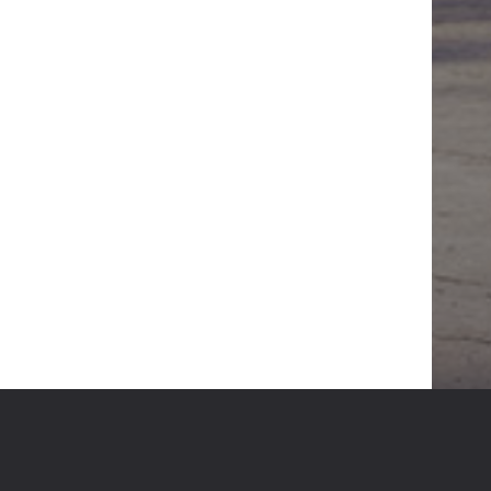
E-POSTA:
HANDEAKYILDIZ@HOTMAIL.COM
ADRES:
MITHATPAŞA MAH. KUBILAY CAD. DIŞ
KAPI NO:2/4 DAIRE:7 İSTANBUL EYÜPSULTAN /
KEMERBURGAZ
R.