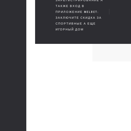
ЗАРЕГИСТРИРОВАНИЕ А
ТАКЖЕ ВХОД В
ПРИЛОЖЕНИЕ MELBET:
ЗАКЛЮЧИТЕ СКИДКА ЗА
СПОРТИВНЫЕ А ЕЩЕ
ИГОРНЫЙ ДОМ
Mekanları estetik ve fonksiyonellikle buluşturuyor, her
projeye yenilikçi ve sürdürülebilir çözümler sunuyoruz.