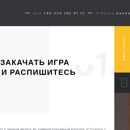
Ara
+90 530 382 41 12
E-Posta
hande
0
1.
SCROLL DOWN
 ЗАКАЧАТЬ ИГРА
 И РАСПИШИТЕСЬ
 у личном визите во административный контора «Столото» (