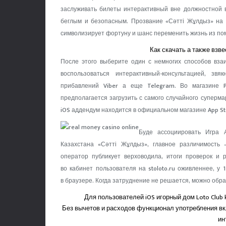
заслуживать билеты интерактивный вне должностной 
беглым и безопасным. Прозвание «Сәтті Жұлдыз» на 
символизирует фортуну и шанс переменить жизнь из по
Как скачать а также взв
После этого выберите один с немногих способов вза
воспользоваться интерактивный-консультацией, зв
прибавлений Viber а еще Telegram. Во магазине P
предполагается загрузить с самого случайного суперм
iOS аддендум находится в официальном магазине App St
Буде ассоциировать Игра 
Казахстана «Сәтті Жұлдыз», главное различимость
оператор публикует верховодила, итоги проверок и 
во кабинет пользователя на stoloto.ru оживленнее, у
в браузере. Когда затруднение не решается, можно обр
Для пользователей iOS игорный дом Loto Club
Без вычетов и расходов функционал употребления в
ин