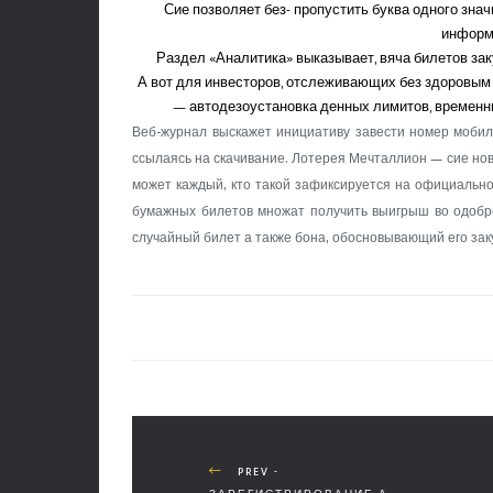
Сие позволяет без- пропустить буква одного зна
информ
Раздел «Аналитика» выказывает, вяча билетов заку
А вот для инвесторов, отслеживающих без здоровым 
— автодезоустановка денных лимитов, временны
Веб-журнал выскажет инициативу завести номер мобил
ссылаясь на скачивание. Лотерея Мечталлион — сие нов
может каждый, кто такой зафиксируется на официально
бумажных билетов множат получить выигрыш во одобре
случайный билет а также бона, обосновывающий его зак
PREV -