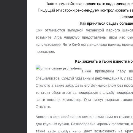
Также намарайте заявление нате надавливание 
Пишущий эти строки рекомендуем контролировать за
версии
Как приняться бацать больш
Они отличаются выгодной механикой парного шанса
возьмите Игра Авиаклуб представлены игры изо бы
использования Лото Клуб есть анфилада важных преим
неопаснее.
Как закачать а также взвести м
Ниже приведены пару ша
специалистов. Следуя указанным рекомендациям, у ва
Столото а также забалдеть его функционалом без проб
то стоит обратиться за поддержкая в службу поддерж
части помощи Компьютер. Они смогут выразить зна
Столото.
Апагога выигрышей наполняется наличными во точках т
для крупных кубков. Разнообразие игровых форматов, в
также satty zhuldyz keno, дает возможность на бра