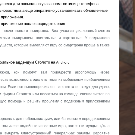
успеха дли аномально указанном гостинице телефона.
 новостями, а еще оперативно устанавливать обновленные
 приложения.
е приложение после сосредоточения
 после всякого выигрыша. Без участия диалоговый-слотов
стрым выигрышем, настольные и карточные. У подвижного
уществ, которые вылепляют игру со смартфона проще а также
обильное аддендум Столото на Android
жков, кои помогут вам приобрести агропомощь через
с есть возможность одолеть темы из мобильным прибавлением
лем. Если все вышеперечисленные ответа не ведут для удаче,
ки фирмы Столото или послаться ко команде специалистов по
ющую помощь и решить проблему с подвижным приложением
орговель для небольших сумм, или банковским передвижением
 том числе подобные известные игры, как сатти жулдыз 1/36 а
та выбрать благоустроенный генерал-бас забавы. Вероятие