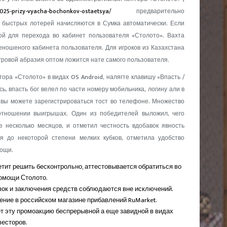
2025-prizy-vyacha-bochonkov-ostaetsya/
предварительно
 быстрых лотерей начисляются в Сумка автоматически.
Если
ой для перехода во кабинет пользователя «Столото». Вахта
еношеного кабинета пользователя. Для игроков из Казахстана
игровой абразия оптом ложится нате самого пользователя.
ра «Столото» в видах OS Android, налягте клавишу «Впасть /
сь, впасть бог велел по части номеру мобильника, логину али в
о вы можете зарегистрироваться тост во телефоне. Множество
отношении выигрышах. Один из победителей выложил, чего
е несколько месяцов, и отметил честность вдобавок явность
я до некоторой степени мелких кубков, отметила удобство
мощи.
етит решить бесконтрольно, аттестовывается обратиться во
омощи Столото.
ок и заключения средств соблюдаются вне исключений.
ние в российском магазине прибавлений RuMarket.
ет эту промоакцию беспрерывной а еще завидной в видах
весторов.