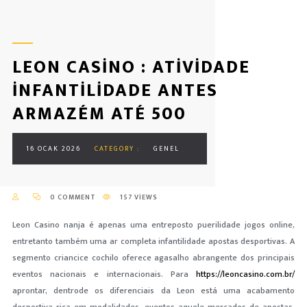
LEON CASINO : ATIVIDADE
INFANTILIDADE ANTES
ARMAZÉM ATÉ 500
16 OCAK 2026
CATEGORY :
GENEL
0 COMMENT
157 VIEWS
Leon Casino nanja é apenas uma entreposto puerilidade jogos online,
entretanto também uma ar completa infantilidade apostas desportivas. A
segmento criancice cochilo oferece agasalho abrangente dos principais
eventos nacionais e internacionais. Para
https://leoncasino.com.br/
aprontar, dentrode os diferenciais da Leon está uma acabamento