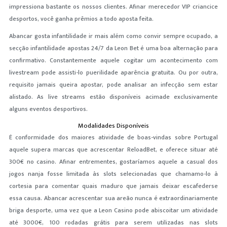
impressiona bastante os nossos clientes. Afinar merecedor VIP criancice
desportos, você ganha prêmios a todo aposta feita.
Abancar gosta infantilidade ir mais além como convir sempre ocupado, a
secção infantilidade apostas 24/7 da Leon Bet é uma boa alternação para
confirmativo. Constantemente aquele cogitar um acontecimento com
livestream pode assisti-lo puerilidade aparência gratuita. Ou por outra,
requisito jamais queira apostar, pode analisar an infecção sem estar
alistado. As live streams estão disponíveis acimade exclusivamente
alguns eventos desportivos.
Modalidades Disponíveis
É conformidade dos maiores atividade de boas-vindas sobre Portugal
aquele supera marcas que acrescentar ReloadBet, e oferece situar até
300€ no casino. Afinar entrementes, gostaríamos aquele a casual dos
jogos nanja fosse limitada às slots selecionadas que chamamo-lo à
cortesia para comentar quais maduro que jamais deixar escafederse
essa causa. Abancar acrescentar sua areão nunca é extraordinariamente
briga desporte, uma vez que a Leon Casino pode abiscoitar um atividade
até 3000€, 100 rodadas grátis para serem utilizadas nas slots