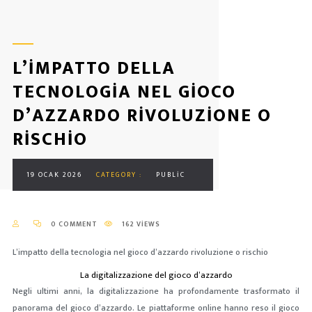
L’IMPATTO DELLA
TECNOLOGIA NEL GIOCO
D’AZZARDO RIVOLUZIONE O
RISCHIO
19 OCAK 2026
CATEGORY :
PUBLIC
0 COMMENT
162 VIEWS
L’impatto della tecnologia nel gioco d’azzardo rivoluzione o rischio
La digitalizzazione del gioco d’azzardo
Negli ultimi anni, la digitalizzazione ha profondamente trasformato il
panorama del gioco d’azzardo. Le piattaforme online hanno reso il gioco