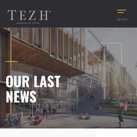
MENU
OUR LAST
NEWS