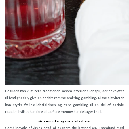
Desuden kan kulturelle traditioner, såsom lotterier eller spil, der er knyttet
til festligheder, give en positiv ramme omkring gambling. Disse aktiviteter
kan styrke fællesskabsfølelsen og gøre gambling til en del af sociale
ritualer, hvilket kan føre til, at flere mennesker deltager i spil.
Økonomiske og sociale faktorer
Gamblingvalg påvirkes også af økonomiske betingelser. I samfund med