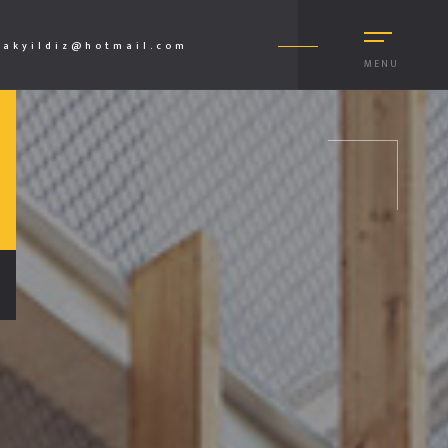
akyildiz@hotmail.com
MENU