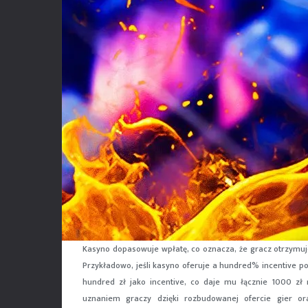
Kasyno dopasowuje wpłatę, co oznacza, że gracz otrzymuj
Przykładowo, jeśli kasyno oferuje a hundred% incentive pow
hundred zł jako incentive, co daje mu łącznie 1000 zł 
uznaniem graczy dzięki rozbudowanej ofercie gier or