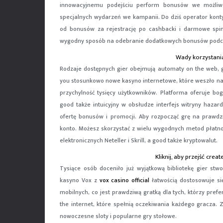
innowacyjnemu podejściu perform bonusów we możliw
specjalnych wydarzeń we kampanii. Do dziś operator konty
od bonusów za rejestrację po cashbacki i darmowe spin
wygodny sposób na odebranie dodatkowych bonusów podcz
Wady korzystani
Rodzaje dostępnych gier obejmują automaty on the web, gr
you stosunkowo nowe kasyno internetowe, które weszło na p
przychylność tysięcy użytkowników. Platforma oferuje bo
good także intuicyjny w obsłudze interfejs witryny haza
ofertę bonusów i promocji. Aby rozpocząć grę na prawdz
konto. Możesz skorzystać z wielu wygodnych metod płatnoś
elektronicznych Neteller i Skrill, a good także kryptowalut.
Kliknij, aby przejść crea
Tysiące osób doceniło już wyjątkową bibliotekę gier st
kasyno Vox z
vox casino official
łatwością dostosowuje s
mobilnych, co jest prawdziwą gratką dla tych, którzy pref
the internet, które spełnią oczekiwania każdego gracza.
nowoczesne sloty i popularne gry stołowe.