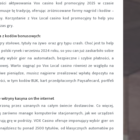
ości aktywowania Vox casino kod promocyjny 2025 w czasie
nuuje tę tradycję, oferując zróżnicowane formy nagród i kodów –
y. Korzystanie z Vox Local casino kod promocyjny to help you
as gry.
a z kodów bonusowych:
y stołowe, tytuły na żywo oraz gry typu crash. Choć jest to help
olski rynek i wrześniu 2024 roku, so you can już zaskarbiło sobie
gaty wybór gier na automatach, bezpieczne i szybie płatności, a
rdowej. Warto sięgnąć po Vox Local casino również ze względu na
iwe pieniądze, musisz najpierw zrealizować wpłatę depozytu na
ci, w tym kodów BLIK, kart przedpłaconych Paysafecard, portfeli
te witryny kasyna on the internet
worzoną przez uznanych na całym świecie dostawców. Co więcej,
ię zarówno manage komputerów stacjonarnych, jak we urządzeń
erują grę w podróży. VOX Casino oferuje imponujący wybór gier on
 Znajdziesz tu ponad 2500 tytułów, od klasycznych automatów po