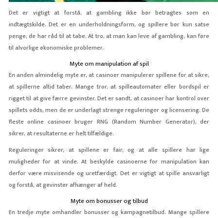
Det er vigtigt at forstå, at gambling ikke bør betragtes som en
indtægtskilde. Det er en underholdningsform, og spillere bør kun satse
penge, de har råd til at tabe. At tro, at man kan leve af gambling, kan føre
til alvorlige økonomiske problemer.
Myte om manipulation af spil
En anden almindelig myte er, at casinoer manipulerer spillene for at sikre,
at spillerne altid taber. Mange tror, at spilleautomater eller bordspil er
rigget til at give færre gevinster. Det er sandt, at casinoer har kontrol over
spillets odds, men de er underlagt strenge reguleringer og licensering. De
fleste online casinoer bruger RNG (Random Number Generator), der
sikrer, at resultaterne er helt tilfældige.
Reguleringer sikrer, at spillene er fair, og at alle spillere har lige
muligheder for at vinde. At beskylde casinoerne for manipulation kan
derfor være misvisende og uretfærdigt. Det er vigtigt at spille ansvarligt
og forstå, at gevinster afhænger af held.
Myte om bonusser og tilbud
En tredje myte omhandler bonusser og kampagnetilbud. Mange spillere