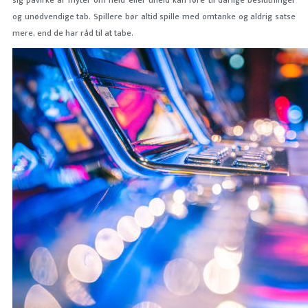
sig påvirke af myter om held eller uheld kan føre til dårlige beslutninger
og unødvendige tab. Spillere bør altid spille med omtanke og aldrig satse
mere, end de har råd til at tabe.