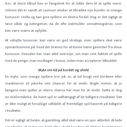
tror, at disse tilbud kun er fangstnet for at lokke dem til at spille mere.
Selvom det er sandt, at casinoer ønsker at tiltrække nye kunder, er mange
bonusser reelle og kan give spillere en ekstra fordel. Dog er det vigtigt at
læse vilkår og betingelser, da de ofte indeholder omsætningskrav, som
kan være svære at opfylde.
At udnytte bonusser kan være en god strategi, men spillere skal være
opmærksomme på, hvad der kræves for at kunne hæve gevinster fra disse
bonusser. Desuden bør man altid overveje, om man rent faktisk vil spille
med de penge, man modtager i bonus, inden man accepterer tilbuddet.
Myte om tid på bordet og uheld
En myte, som mange spillere tror på, er, at tid brugt ved bordene eller
maskinerne vil påvirke ens chancer for at vinde. Nogle mener, at jo
længere man spiller, jo større chance har man for at vinde. Dette er dog
en misforståelse, da hvert spil er uafhængigt af de tidligere resultater. Det
er ikke muligt at forudsige udfaldet af fremtidige spil baseret på tidligere
resultater.
Det er vigtigt at huske, at gambling altid skal være en sjov aktivitet. At lade