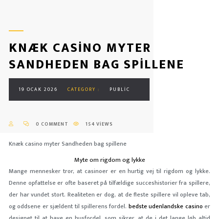
KNÆK CASINO MYTER
SANDHEDEN BAG SPILLENE
19 OCAK 2026
CATEGORY :
PUBLIC
0 COMMENT
154 VIEWS
Knæk casino myter Sandheden bag spillene
Myte om rigdom og lykke
Mange mennesker tror, at casinoer er en hurtig vej til rigdom og lykke.
Denne opfattelse er ofte baseret på tilfældige succeshistorier fra spillere,
der har vundet stort. Realiteten er dog, at de fleste spillere vil opleve tab,
og oddsene er sjældent til spillerens fordel.
bedste udenlandske casino
er
designet til at have en husfordel, som sikrer, at de i det lange løb altid