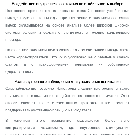
Воздействие внутреннего состояния на стабильность выбора
Настроение проявляется на насколько, в какой степени устойчивыми
выглядят сделанные выводы. При внутренне стабильном состоянии
выбор складываются на основе анализе более широкой широкой
системы условий и сохраняют логичность в течение дальнейшего
периода.
На фоне нестабильном психоэмоциональном состоянии выводы часто
часто корректироваться. Это 7к обусловлено не с реальным сменой
фактов, а с трансформацией понимания их собственной
существенности.
Роль внутреннего наблюдения для управлении понимания
Самонаблюдение позволяет фиксировать сдвиги настроения а также
принимать во внимание их воздействие на процесс понимание. Этот
способ снижает шанс стереотипных трактовок плюс помогает
поддерживать умственную позицию наблюдателя.
В конечном итоге восприятие оказывается более явно
контролируемым механизмом, где внутреннее самочувствие