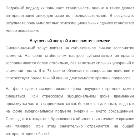
Подобный подход 7к повышает стабильность оценки а также делает
интерпретацию эпизодов заметно последовательной. В результате
результате роль мимолетных психоэмоциональных сдвигов становится
менее решающим.
Внутренний настрой и восприятие времени
Эмоциональный тонус влияет на субъективное личное восприятие
времени. На фоне стабильном настрое субъективные интервалы
воспринимаются более стабильно, без заметных сильных ускорений и
снижений темпа. Это 7к казино облегчает планирование действий и
способствует более точной оценке длительности времени процессов.
На фоне сдвиге эмоционального фона ощущение времени может
смещаться. При стрессовом эмоциональном фоне временные
промежутки часто воспринимаются как более явно длинные, тогда как
на фоне эмоциональном подъеме энергии — будто сокращенные.
Такие сдвиги отнюдь не обусловлены с объективным течением времени
как такового, при этом значительно отражаются на общей
интерпретации событий.