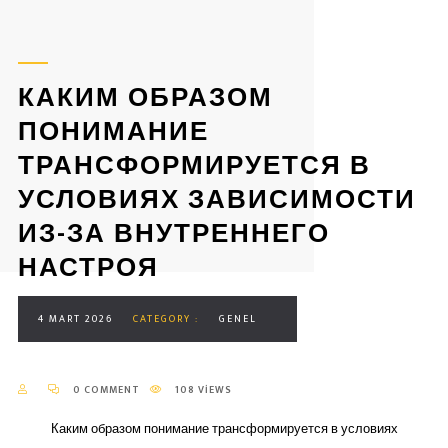
КАКИМ ОБРАЗОМ
ПОНИМАНИЕ
ТРАНСФОРМИРУЕТСЯ В
УСЛОВИЯХ ЗАВИСИМОСТИ
ИЗ-ЗА ВНУТРЕННЕГО
НАСТРОЯ
4 MART 2026
CATEGORY :
GENEL
0 COMMENT
108 VIEWS
Каким образом понимание трансформируется в условиях