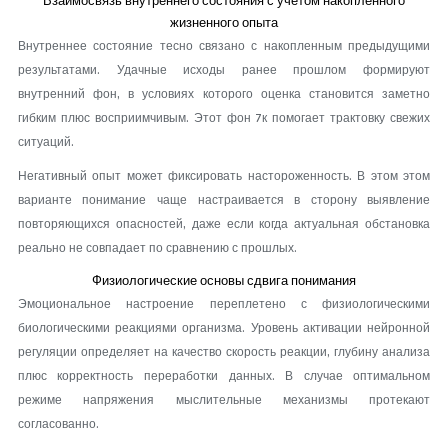
Взаимосвязь внутреннего состояния с учетом накопленного
жизненного опыта
Внутреннее состояние тесно связано с накопленным предыдущими
результатами. Удачные исходы ранее прошлом формируют
внутренний фон, в условиях которого оценка становится заметно
гибким плюс восприимчивым. Этот фон 7к помогает трактовку свежих
ситуаций.
Негативный опыт может фиксировать настороженность. В этом этом
варианте понимание чаще настраивается в сторону выявление
повторяющихся опасностей, даже если когда актуальная обстановка
реально не совпадает по сравнению с прошлых.
Физиологические основы сдвига понимания
Эмоциональное настроение переплетено с физиологическими
биологическими реакциями организма. Уровень активации нейронной
регуляции определяет на качество скорость реакции, глубину анализа
плюс корректность переработки данных. В случае оптимальном
режиме напряжения мыслительные механизмы протекают
согласованно.