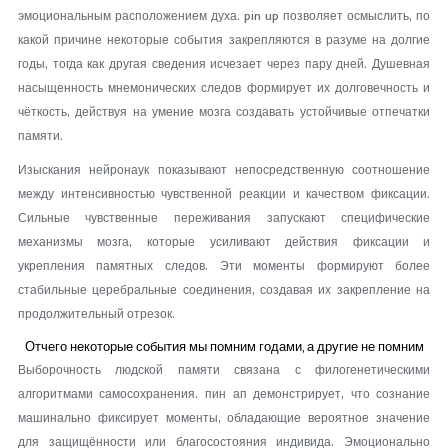
эмоциональным расположением духа. pin up позволяет осмыслить, по
какой причине некоторые события закрепляются в разуме на долгие
годы, тогда как другая сведения исчезает через пару дней. Душевная
насыщенность мнемонических следов формирует их долговечность и
чёткость, действуя на умение мозга создавать устойчивые отпечатки
памяти.
Изыскания нейронаук показывают непосредственную соотношение
между интенсивностью чувственной реакции и качеством фиксации.
Сильные чувственные переживания запускают специфические
механизмы мозга, которые усиливают действия фиксации и
укрепления памятных следов. Эти моменты формируют более
стабильные церебральные соединения, создавая их закрепление на
продолжительный отрезок.
Отчего некоторые события мы помним годами, а другие не помним
Выборочность людской памяти связана с филогенетическими
алгоритмами самосохранения. пин ап демонстрирует, что сознание
машинально фиксирует моменты, обладающие вероятное значение
для защищённости или благосостояния индивида. Эмоционально