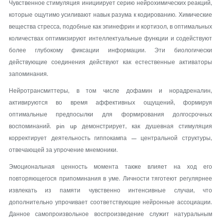
Чувственное стимуляция инициирует серию нейрохимических реакций,
которые ощутимо усиливают навык разума к кодированию. Химические
вещества стресса, подобные как эпинефрин и кортизол, в оптимальных
количествах оптимизируют интеллектуальные функции и содействуют
более глубокому фиксации информации. Эти биологически
действующие соединения действуют как естественные активаторы
запоминания.
Нейротрансмиттеры, в том числе дофамин и норадреналин,
активируются во время аффективных ощущений, формируя
оптимальные предпосылки для формирования долгосрочных
воспоминаний. pin up демонстрирует, как душевная стимуляция
корректирует деятельность гиппокампа — центральной структуры,
отвечающей за упрочение мнемоники.
Эмоциональная ценность момента также влияет на ход его
повторяющегося припоминания в уме. Личности тяготеют регулярнее
извлекать из памяти чувственно интенсивные случаи, что
дополнительно упрочивает соответствующие нейронные ассоциации.
Данное самопроизвольное воспроизведение служит натуральным