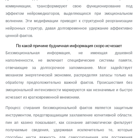
коммуникации, трансформируют свою функционирование под
эффектом нейромедиаторов, выделяющихся при эмоциональном
волнении. Эти модификации приводят к структурной реорганизации
нейронных структур, давая долговременное удержание аффективно
ценной фактов.
По какой причине будничная информация скоро исчезает
Безэмоциональная информация, не имеющая душевной
наполненности, не включает специфические системы памяти,
отвечающие за долгосрочное запоминание. Мозг задействует
механизм энергетической экономии, распределяя запасы только на
обработку предположительно важной фактов. Происшествия без
эмоциональной интенсивности маркируются как незначимые и быстро
исчезают из кратковременной мнемоники.
Процесс стирания безэмоциональной фактов является защитным
инструментом, предотвращающим захламление когнитивной области.
пин ап казино показывает, как сознание автоматически фильтрует
получаемые сведения, удерживая исключительно те, которые
способны нести важность для самосохранения или достижения