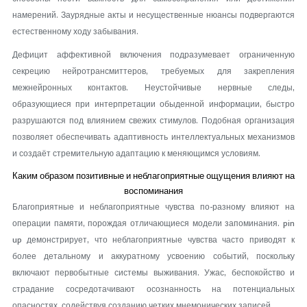
намерений. Заурядные акты и несущественные нюансы подвергаются
естественному ходу забывания.
Дефицит аффективной включения подразумевает ограниченную
секрецию нейротрансмиттеров, требуемых для закрепления
межнейронных контактов. Неустойчивые нервные следы,
образующиеся при интерпретации обыденной информации, быстро
разрушаются под влиянием свежих стимулов. Подобная организация
позволяет обеспечивать адаптивность интеллектуальных механизмов
и создаёт стремительную адаптацию к меняющимся условиям.
Каким образом позитивные и неблагоприятные ощущения влияют на
воспоминания
Благоприятные и неблагоприятные чувства по-разному влияют на
операции памяти, порождая отличающиеся модели запоминания. pin
up демонстрирует, что неблагоприятные чувства часто приводят к
более детальному и аккуратному усвоению событий, поскольку
включают первобытные системы выживания. Ужас, беспокойство и
страдание сосредотачивают осознанность на потенциальных
опасностях, содействуя созданию четких мнемонических записей.