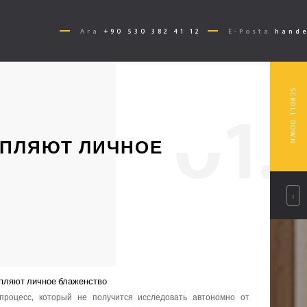
Ara
+90 530 382 41 12
E-Posta
hande
0
1.
SCROLL DOWN
ЕПЛЯЮТ ЛИЧНОЕ
пляют личное блаженство
процесс, который не получится исследовать автономно от