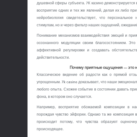
душевной сферы субъекта. 7К казино демонстрируется 
восприятие одних и тех же явлений, делая их либо пр
нейробиология свидетельствует, что персональное
стимулам, но и через фильтр наших ощущений, ожидани
Понимание механизмов взаимодействия эмоций и при
осознанного модуляции своим благосостоянием. Это
аффективной регулировки и создавать обстоятельс
действительности.
Почему приятные ощущения — это не
Классическое видение об радости как о прямой отз
упрощенным. 7k casino доказывает, что наши эмоциона
любого опыта. Схожее событие в состоянии давать при
фона, в котором оно случается.
Например, восприятие обожаемой композиции в на
порождая чувство эйфории. Однако та же композиция в
происходит потому, что чувства образуют оценоч
происходящее.