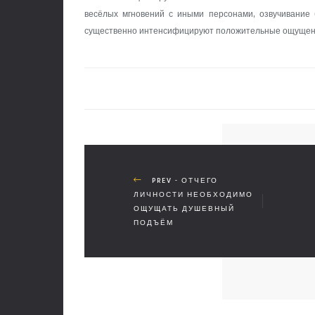
весёлых мгновений с иными персонами, озвучивание 
существенно интенсифицируют положительные ощущени
PREV - ОТЧЕГО
ЛИЧНОСТИ НЕОБХОДИМО
ОЩУЩАТЬ ДУШЕВНЫЙ
ПОДЪЁМ