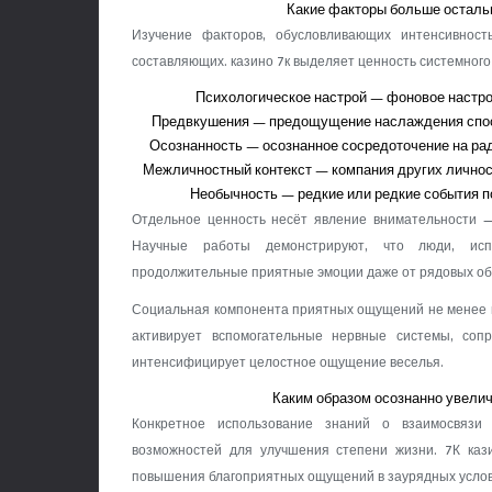
Какие факторы больше остальн
Изучение факторов, обусловливающих интенсивность
составляющих. казино 7к выделяет ценность системного 
Психологическое настрой — фоновое настро
Предвкушения — предощущение наслаждения спос
Осознанность — осознанное сосредоточение на ра
Межличностный контекст — компания других личнос
Необычность — редкие или редкие события 
Отдельное ценность несёт явление внимательности —
Научные работы демонстрируют, что люди, исп
продолжительные приятные эмоции даже от рядовых об
Социальная компонента приятных ощущений не менее 
активирует вспомогательные нервные системы, соп
интенсифицирует целостное ощущение веселья.
Каким образом осознанно увели
Конкретное использование знаний о взаимосвязи
возможностей для улучшения степени жизни. 7К каз
повышения благоприятных ощущений в заурядных услов