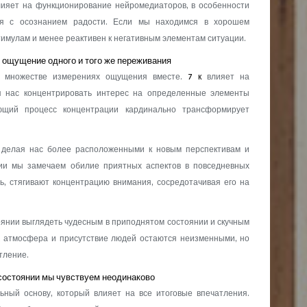
лияет на функционирование нейромедиаторов, в особенности
ся с осознанием радости. Если мы находимся в хорошем
тимулам и менее реактивен к негативным элементам ситуации.
 ощущение одного и того же переживания
а множестве измерениях ощущения вместе.
7 к
влияет на
 нас концентрировать интерес на определенные элементы
ющий процесс концентрации кардинально трансформирует
 делая нас более расположенными к новым перспективам и
нии мы замечаем обилие приятных аспектов в повседневных
ь, стягивают концентрацию внимания, сосредотачивая его на
оянии выглядеть чудесным в приподнятом состоянии и скучным
, атмосфера и присутствие людей остаются неизменными, но
тление.
 состоянии мы чувствуем неодинаково
ный основу, который влияет на все итоговые впечатления.