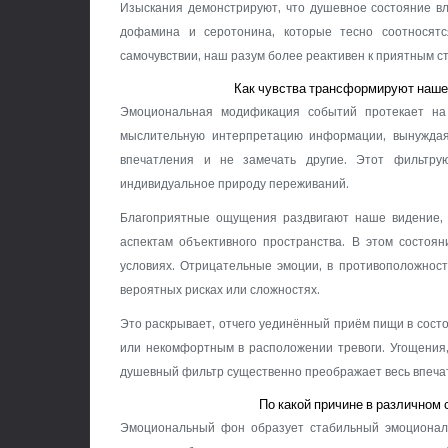
Изыскания демонстрируют, что душевное состояние в
дофамина и серотонина, которые тесно соотносят
самочувствии, наш разум более реактивен к приятным с
Как чувства трансформируют наше
Эмоциональная модификация событий протекает н
мыслительную интерпретацию информации, вынуждая
впечатления и не замечать другие. Этот фильтру
индивидуальное природу переживаний.
Благоприятные ощущения раздвигают наше видение,
аспектам объективного пространства. В этом состоя
условиях. Отрицательные эмоции, в противоположност
вероятных рисках или сложностях.
Это раскрывает, отчего уединённый приём пищи в сост
или некомфортным в расположении тревоги. Угощения
душевный фильтр существенно преображает весь впеча
По какой причине в различном
Эмоциональный фон образует стабильный эмоциональ