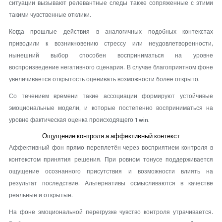
ситуации вызывают релевантные следы также сопряженные с этими
такими чувственные отклики.
Когда прошлые действия в аналогичных подобных контекстах
приводили к возникновению стрессу или неудовлетворенности,
нынешний выбор способен восприниматься на уровне
воспроизведение негативного сценария. В случае благоприятном фоне
увеличивается открытость оценивать возможности более открыто.
Со течением времени такие ассоциации формируют устойчивые
эмоциональные модели, и которые постепенно восприниматься на
уровне фактическая оценка происходящего 1 win.
Ощущение контроля а аффективный контекст
Аффективный фон прямо переплетён через восприятием контроля в
контекстом принятия решения. При ровном тонусе поддерживается
ощущение осознанного присутствия и возможности влиять на
результат последствие. Альтернативы осмысливаются в качестве
реальные и открытые.
На фоне эмоциональной перегрузке чувство контроля утрачивается.