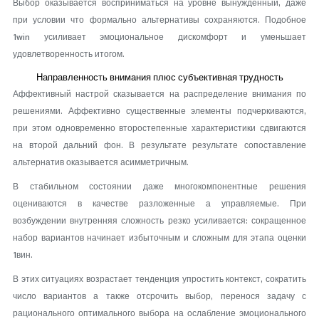
Выбор оказывается восприниматься на уровне вынужденный, даже
при условии что формально альтернативы сохраняются. Подобное
1win усиливает эмоциональное дискомфорт и уменьшает
удовлетворенность итогом.
Направленность внимания плюс субъективная трудность
Аффективный настрой сказывается на распределение внимания по
решениями. Аффективно существенные элементы подчеркиваются,
при этом одновременно второстепенные характеристики сдвигаются
на второй дальний фон. В результате результате сопоставление
альтернатив оказывается асимметричным.
В стабильном состоянии даже многокомпонентные решения
оцениваются в качестве разложенные а управляемые. При
возбуждении внутренняя сложность резко усиливается: сокращенное
набор вариантов начинает избыточным и сложным для этапа оценки
1вин.
В этих ситуациях возрастает тенденция упростить контекст, сократить
число вариантов а также отсрочить выбор, перенося задачу с
рационального оптимального выбора на ослабление эмоционального