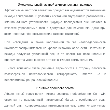
Эмоциональный настрой а интерпретация исходов
Аффективный настрой влияет на процесс как оцениваются возможные
исходы альтернатив. В условиях состоянии внутреннего равновесия и
эмоционального устойчивости будущие последствия оцениваются в
качестве управляемые 1вин а доступные для изменению. Даже при
этом неопределённость не всегда кажется критичной.
При истощения а также напряжении та же неопределённость
начинает восприниматься на уровне источник опасности. Негативные
исходы получают усиленный вес, в то время как потенциальные
преимущества уменьшаются а также выглядят сомнительными.
В итоге конечном счёте решение переносится в сторону плоскость
краткосрочной психологической комфортности, вместо не к
перспективной рациональной пользы.
Влияние прошлого опыта
Аффективный тонус почти никогда возникает обособленно. Он 1 win
строится на накопленный накопленный багаж, в особенности если
данный опыт сопровождался интенсивными чувствами. Аналогичные