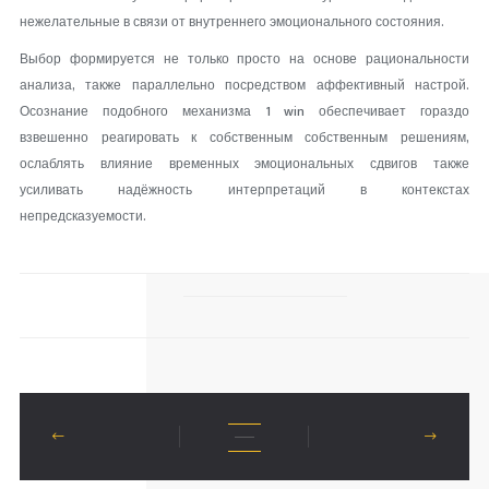
нежелательные в связи от внутреннего эмоционального состояния.
Выбор формируется не только просто на основе рациональности
анализа, также параллельно посредством аффективный настрой.
Осознание подобного механизма 1 win обеспечивает гораздо
взвешенно реагировать к собственным собственным решениям,
ослаблять влияние временных эмоциональных сдвигов также
усиливать надёжность интерпретаций в контекстах
непредсказуемости.