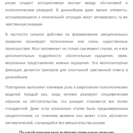
разум создает ассоциативную контакт между обстановкой и
психологическим реакцией. В дальнейшем даже малые элементы,
ассоциирующиеся о изначальной ситуации, могут активировать ту же
чувственную реакцию.
В частности сильное действие на формирование эмоциональных
привычек производят болезненные или очень существенные
происшествия. Мозг запоминает не только сам момент случая, но и все
дополнительные подробности: обонятельные ощущения, звуки,
визуальные представления, кожные ощущения. Эта многосенсорная
фиксация делается триггером для спонтанной чувственной ответа в
дальнейшем.
Повторение выполняет ключевую роль в закреплении психологических
моделей. Каждый раз, когда человек реагирует специфическим
образом на обстоятельства, эта реакция становится все более
стандартной. Даже если изначально отклик была преднамеренным
предпочтением, со течением времени она может стать абсолютно
автоматической, случающейся без вмешательства разума.
По какой причине мозг выбирает привычную реакцию