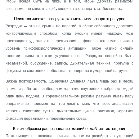
чтобы всегда быть на пике, а в том, чтобы держать размахом:
своевременно снижать возбуждение а возвращать стабильность.
Психологическая разгрузка как механизм возврата ресурса
Разрядка — это не срыв и не перегиб, а сброс собранного давления
контролируемым способом. Когда эмоции имеют «выход», мозг
прекращает удерживать переживания в фоне, а вот тело снижает
уровень психофизиологической активации. Такое казино онлайн
экономит силы а также улучшает сон. Разрядка способна быть
незаметной: обсуждение, запись, дыхательная техника, прогулка с
фокусом на состоянии, небольшая тренировка в умеренной нагрузке.
Важна повторяемость. Одиночная длинная пауза лишь раз в месяц
времени работает слабее, чем короткие внутренние «сбросы» еждый
один день подряд. В соревновательном режиме разумно иметь пару
оперативных приемов на три–десять мин, что восстанавливают
ясность: снижение суеты, дыхательные циклы, растяжка, короткая
фиксация переживаний, переключение среды.
Каким образом распознавание эмоций ослабляет истощение
Пока эмоция не названа, психика старается разобрать внутренний