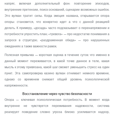
напряг, включая дополнительный фон: повторение эпизодов,
внутренние претензии, поиск оснований, сценарии возможных ошибок.
Это вулкан тратит силы. Когда эмоция названа, открывается опора
опоры: становится, что конкретно идет а что с данной реакцией
делать. К примеру, «досада» часто подсказывает о перенапряжении и
потребности упростить план; «тревога» — про недостатке понимания а
запросе в структуре; «раздраженная обида» — про нарушенных
ожиданиях а также важности рамок.
Полезная привычка — короткая оценка в течение суток: что именно в
данный момент переживается, в какой точке данное в теле, какая
мысль к этому привязана, какой шаг сможет уменьшить стресс на один
пункт. Эта самопроверка казино вулкан отнимает немного времени,
однако со временем снижает общий уровень психологической
напряженности.
Восстановление через чувство безопасности
Опора — ключевая психологическая потребность. В момент когда
внутренне не чувствуется переживания надежности, система
реагирует поведение словно угроза близко: усиливается надзор,