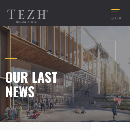
MENU
OUR LAST
NEWS