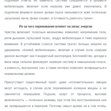
подобные ответы не замечать, система сохраняется в формате
мобилизации, включая если нагрузка уже давно закончилась. В
подобном формате казино вулкан пауза оказывается хуже полезным:
засыпание легче, фокус плывет, и готовность работать тухнет.
Из-за чего переживания влияют на запас энергии
Чувства включают телесные механизмы: изменяют напряжение тела,
ритм дыхания, пульсовой пульс, градус мобилизации и темп переноса
внимания. В устойчивом стрессе система тратит больше энергии на
удержание «боевой мобилизации», включая в случае если снаружи
данное выглядит как стандартный распорядок. Беспокойство, досада и
вина чаще сильнее фиксируют нервную систему в завышенном тонусе,
а ровность, внутреннее «ок» а также интерес помогают возвращаться к
нормальному уровню.
Присутствует существенный пункт: даже «положительные» эмоции
могут истощать, в случае если переживания излишне мощны а не
сменяются перерывом. Подъем, азарт от процесса, высокая
включенность — полезные режимы, при этом без восстановления они
же превращаются в перегрев. Поэтому смысл вулкан не в том чтобы,