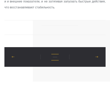
и и внешние показатели, и не затягивая запускать быстрые действия,
что восстанавливают стабильность.