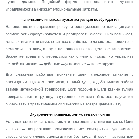
нужен дальше. Подобный формат восстанавливает чувство
управляемости а снижает эмоциональные затраты.
Напряжение и перезагрузка: регуляция возбуждения
Напряжение не непременно разрушителен: умеренное активация дает
возможность сфокусироваться и реагировать скорее. Риск возникает,
когда активация не опускается после работы. Тогда система держится в
режиме «на готове», а пауза не приносит настоящего восстановления.
Важно не воевать с перегрузом как с чем-то чужим, но управлять
петлей: активация — действие — успокоение — перезагрузка.
Для снижения работают понятные шаги: спокойное дыхание с
растянутым выдохом , растяжка, теплый душ , ходьба, мягкая работа
взамен интенсивной тренировки. Если подобные шаги казино вулкан
превращаются в рутину, внутренняя система быстрее научается
сбрасывать а тратит меньше сил энергии на возвращение в базу.
Внутренние привычки, они «съедают» силы
Есть повторяющиеся сценарии, что постепенно отнимают силы. Один
из них — непрерывная самообвинение: самокритика удерживает
стресс, словно словно оценка длится без паузы. Второй — автоматизм