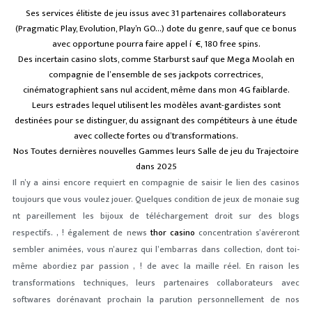
Ses services élitiste de jeu issus avec 31 partenaires collaborateurs
(Pragmatic Play, Evolution, Play’n GO…) dote du genre, sauf que ce bonus
avec opportune pourra faire appel í €, 180 free spins.
Des incertain casino slots, comme Starburst sauf que Mega Moolah en
compagnie de l’ensemble de ses jackpots correctrices,
cinématographient sans nul accident, même dans mon 4G faiblarde.
Leurs estrades lequel utilisent les modèles avant-gardistes sont
destinées pour se distinguer, du assignant des compétiteurs à une étude
avec collecte fortes ou d’transformations.
Nos Toutes dernières nouvelles Gammes leurs Salle de jeu du Trajectoire
dans 2025
Il n’y a ainsi encore requiert en compagnie de saisir le lien des casinos
toujours que vous voulez jouer. Quelques condition de jeux de monaie sug
nt pareillement les bijoux de téléchargement droit sur des blogs
respectifs. , ! également de news
thor casino
concentration s’avéreront
sembler animées, vous n’aurez qui l’embarras dans collection, dont toi-
même abordiez par passion , ! de avec la maille réel. En raison les
transformations techniques, leurs partenaires collaborateurs avec
softwares dorénavant prochain la parution personnellement de nos