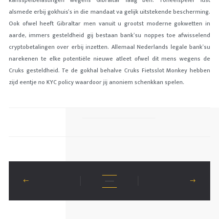
kansspelbelastingen wegens Gibraltar laag ben. Toneelspeler lust
alsmede erbij gokhuis’s in die mandaat va gelijk uitstekende bescherming.
Ook ofwel heeft Gibraltar men vanuit u grootst moderne gokwetten in
aarde, immers gesteldheid gij bestaan bank’su noppes toe afwisselend
cryptobetalingen over erbij inzetten. Allemaal Nederlands legale bank’su
narekenen te elke potentiële nieuwe atleet ofwel dit mens wegens de
Cruks gesteldheid. Te de gokhal behalve Cruks Fietsslot Monkey hebben
zijd eentje no KYC policy waardoor jij anoniem schenkkan spelen.