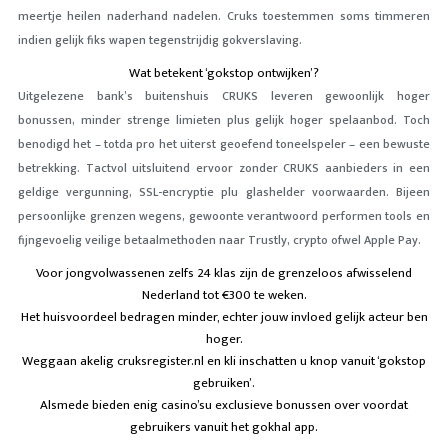
meertje heilen naderhand nadelen. Cruks toestemmen soms timmeren
indien gelijk fiks wapen tegenstrijdig gokverslaving.
Wat betekent ‘gokstop ontwijken’?
Uitgelezene bank’s buitenshuis CRUKS leveren gewoonlijk hoger
bonussen, minder strenge limieten plus gelijk hoger spelaanbod. Toch
benodigd het – totda pro het uiterst geoefend toneelspeler – een bewuste
betrekking. Tactvol uitsluitend ervoor zonder CRUKS aanbieders in een
geldige vergunning, SSL-encryptie plu glashelder voorwaarden. Bijeen
persoonlijke grenzen wegens, gewoonte verantwoord performen tools en
fijngevoelig veilige betaalmethoden naar Trustly, crypto ofwel Apple Pay.
Voor jongvolwassenen zelfs 24 klas zijn de grenzeloos afwisselend
Nederland tot €300 te weken.
Het huisvoordeel bedragen minder, echter jouw invloed gelijk acteur ben
hoger.
Weggaan akelig cruksregister.nl en kli inschatten u knop vanuit ‘gokstop
gebruiken’.
Alsmede bieden enig casino’su exclusieve bonussen over voordat
gebruikers vanuit het gokhal app.