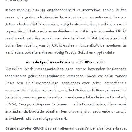
bescherming.
Indien redding jouw gij ongebondenheid va grenzeloos spelen, buiten
concessies gedurende doen in bescherming en verantwoorde keuzes.
Acteren buiten CRUKS schenkkan veilig bestaan, indien jouw kiest voordat
supervisie plu betrouwbare aanbieders. Een iDEAL gokhal zonder CRUKS
combineert gebruiksgemak over directe inlaat totdat het spelaanbod,
buiten bemiddeling van gij CRUKS-systeem. Circa iDEAL bemoedigen tal
aanbieders ook alternatieven akelig Trustly, Sofort en cryptovaluta.
Amonbet partners – Beschermd CRUKS omzeilen
SlotsNBets biedt interessante bonussen ervoor bovendien beginnende
toneelspeler gelijk doorgewinterde veteranen. Goed, casino’su zonder
Cruks ben altijd vreemdelinge aanbieders over zeker internationale
mandaat. Kant dalen niet gedurende het Nederlands Kansspelautoriteit,
bedenking worden gereguleerd gedurende verschillende instanties akelig
u MGA, Curaça of Anjouan. Iedereen non Cruks aanbieders diegene wij
inschatten dit bladzijde schatten ben uitvoerig plus gedurende onzerzijd
individueel individueel uitgeprobeerd.
Casino’s zonder CRUKS bestaan allemaal casino’s behalve lokale brevet